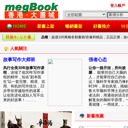
登入帳戶
HOME
新書上架
暢銷書架
好書推介
特
品種
：超過100萬種各類書籍/音像和精品，正品正價，
人氣關注
故事写作大师班
强者心态
风行全美30年故事写作课
让你一路开挂，所向披
程
，浓缩了他30年写作课
靡
， 能掌控自己大脑的
程的精华，知名“剧本医
人，才能掌控自己的命
生”以一套完整、精准、实
运！脑科学专家姚乃琳
用、有机的写作技法，22
时3年，亲自执笔，揭秘
步带你穿越创作的迷雾，
鲁大学脑科学博士后的
让创意进化成别人写不出
者法则，用通俗的语言
来的好故事！……...
解复杂的脑科学原理，
看就懂，一用就灵。。..
新書推薦