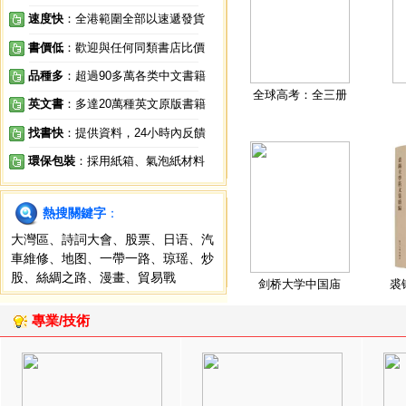
速度快
：全港範圍全部以速遞發貨
書價低
：歡迎與任何同類書店比價
品種多
：超過90多萬各类中文書籍
全球高考：全三册
英文書
：多達20萬種英文原版書籍
找書快
：提供資料，24小時內反饋
環保包裝
：採用紙箱、氣泡紙材料
熱搜關鍵字
：
大灣區
、
詩詞大會
、
股票
、
日语
、
汽
車維修
、
地图
、
一帶一路
、
琼瑶
、
炒
股
、
絲綢之路
、
漫畫
、
貿易戰
剑桥大学中国庙
裘
專業/技術