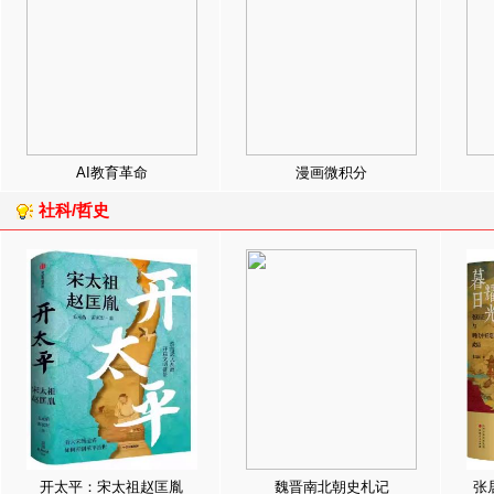
AI教育革命
漫画微积分
社科/哲史
开太平：宋太祖赵匡胤
魏晋南北朝史札记
张