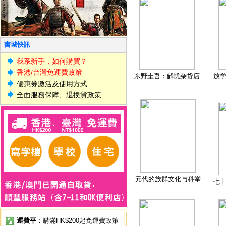
書城快訊
我系新手，如何購買？
香港/台灣免運費政策
东野圭吾：解忧杂货店
放
優惠券激活及使用方式
全面服務保障、退換貨政策
元代的族群文化与科举
七
運費平
：購滿HK$200起免運費政策