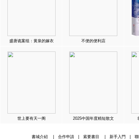
盛唐诡案组：黄泉的嫁衣
不便的便利店
世上要有天一阁
2025中国年度精短散文
書城介紹
|
合作申請
|
索要書目
|
新手入門
|
聯