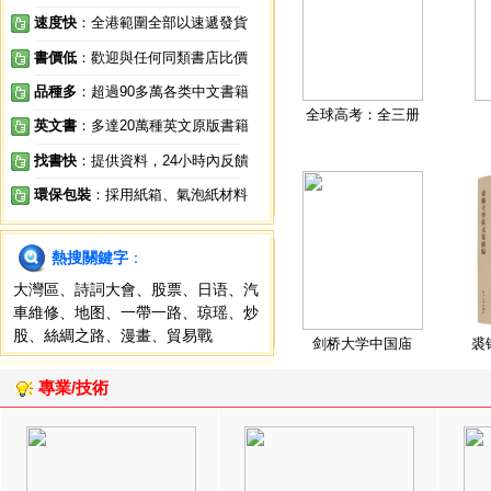
速度快
：全港範圍全部以速遞發貨
書價低
：歡迎與任何同類書店比價
品種多
：超過90多萬各类中文書籍
全球高考：全三册
英文書
：多達20萬種英文原版書籍
找書快
：提供資料，24小時內反饋
環保包裝
：採用紙箱、氣泡紙材料
熱搜關鍵字
：
大灣區
、
詩詞大會
、
股票
、
日语
、
汽
車維修
、
地图
、
一帶一路
、
琼瑶
、
炒
股
、
絲綢之路
、
漫畫
、
貿易戰
剑桥大学中国庙
裘
專業/技術