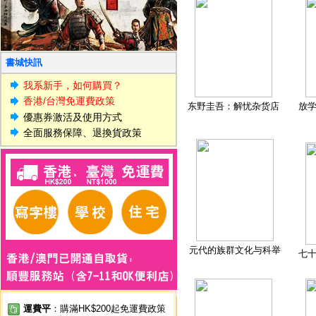
書城快訊
我系新手，如何購買？
香港/台灣免運費政策
东野圭吾：解忧杂货店
放
優惠券激活及使用方式
全面服務保障、退換貨政策
元代的族群文化与科举
七
運費平
：購滿HK$200起免運費政策