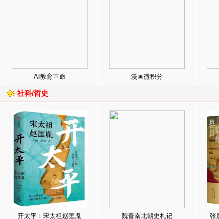
AI教育革命
漫画微积分
社科/哲史
开太平：宋太祖赵匡胤
魏晋南北朝史札记
张