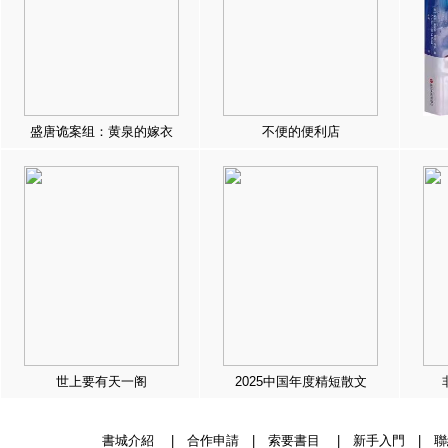
盛唐诡案组：黄泉的嫁衣
不便的便利店
世上要有天一阁
2025中国年度精短散文
書城介紹
|
合作申請
|
索要書目
|
新手入門
|
聯