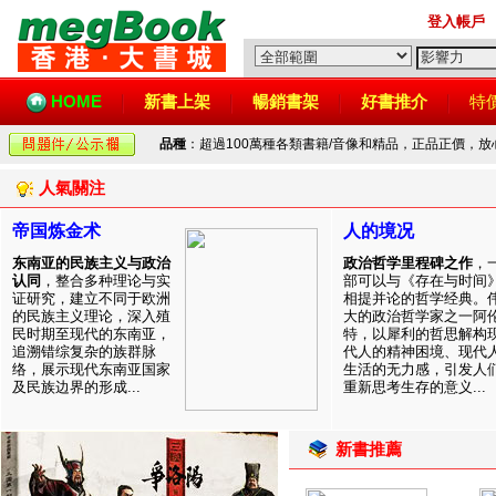
登入帳戶
HOME
新書上架
暢銷書架
好書推介
特
品種
：超過100萬種各類書籍/音像和精品，正品正價，
人氣關注
帝国炼金术
人的境况
东南亚的民族主义与政治
政治哲学里程碑之作
，
认同
，整合多种理论与实
部可以与《存在与时间
证研究，建立不同于欧洲
相提并论的哲学经典。
的民族主义理论，深入殖
大的政治哲学家之一阿
民时期至现代的东南亚，
特，以犀利的哲思解构
追溯错综复杂的族群脉
代人的精神困境、现代
络，展示现代东南亚国家
生活的无力感，引发人
及民族边界的形成...
重新思考生存的意义...
新書推薦