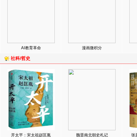
AI教育革命
漫画微积分
社科/哲史
开太平：宋太祖赵匡胤
魏晋南北朝史札记
张