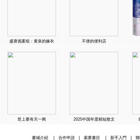
盛唐诡案组：黄泉的嫁衣
不便的便利店
世上要有天一阁
2025中国年度精短散文
書城介紹
|
合作申請
|
索要書目
|
新手入門
|
聯