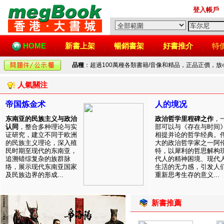
登入帳戶
HOME
新書上架
暢銷書架
好書推介
特
品種
：超過100萬種各類書籍/音像和精品，正品正價，
人氣關注
帝国炼金术
人的境况
东南亚的民族主义与政治
政治哲学里程碑之作
，
认同
，整合多种理论与实
部可以与《存在与时间
证研究，建立不同于欧洲
相提并论的哲学经典。
的民族主义理论，深入殖
大的政治哲学家之一阿
民时期至现代的东南亚，
特，以犀利的哲思解构
追溯错综复杂的族群脉
代人的精神困境、现代
络，展示现代东南亚国家
生活的无力感，引发人
及民族边界的形成...
重新思考生存的意义...
新書推薦