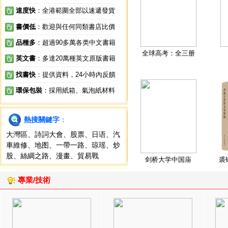
速度快
：全港範圍全部以速遞發貨
書價低
：歡迎與任何同類書店比價
品種多
：超過90多萬各类中文書籍
全球高考：全三册
英文書
：多達20萬種英文原版書籍
找書快
：提供資料，24小時內反饋
環保包裝
：採用紙箱、氣泡紙材料
熱搜關鍵字
：
大灣區
、
詩詞大會
、
股票
、
日语
、
汽
車維修
、
地图
、
一帶一路
、
琼瑶
、
炒
股
、
絲綢之路
、
漫畫
、
貿易戰
剑桥大学中国庙
裘
專業/技術