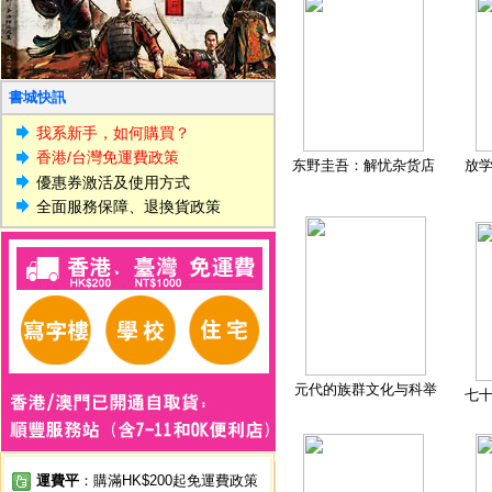
書城快訊
我系新手，如何購買？
香港/台灣免運費政策
东野圭吾：解忧杂货店
放
優惠券激活及使用方式
全面服務保障、退換貨政策
元代的族群文化与科举
七
運費平
：購滿HK$200起免運費政策