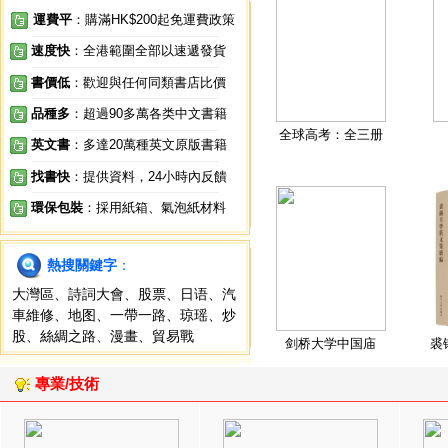
運費平
：購滿HK$200起免運費政策
速度快
：全港範圍全部以速遞發貨
書價低
：歡迎與任何同類書店比價
品種多
：超過90多萬各类中文書籍
全球高考：全三册
英文書
：多達20萬種英文原版書籍
找書快
：提供資料，24小時內反饋
環保包裝
：採用紙箱、氣泡紙材料
熱搜關鍵字
：
大灣區
、
詩詞大會
、
股票
、
日语
、
汽
車維修
、
地图
、
一帶一路
、
琼瑶
、
炒
股
、
絲綢之路
、
漫畫
、
貿易戰
剑桥大学中国庙
裘
專業/技術