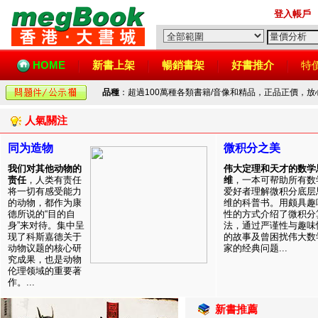
登入帳戶
HOME
新書上架
暢銷書架
好書推介
特
品種
：超過100萬種各類書籍/音像和精品，正品正價，
人氣關注
同为造物
微积分之美
我们对其他动物的
伟大定理和天才的数学
责任
，人类有责任
维
，一本可帮助所有数
将一切有感受能力
爱好者理解微积分底层
的动物，都作为康
维的科普书。用颇具趣
德所说的“目的自
性的方式介绍了微积分
身”来对待。集中呈
法，通过严谨性与趣味
现了科斯嘉德关于
的故事及曾困扰伟大数
动物议题的核心研
家的经典问题...
究成果，也是动物
伦理领域的重要著
作。...
新書推薦