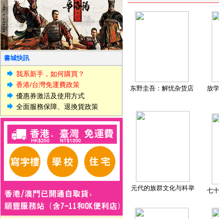
書城快訊
我系新手，如何購買？
香港/台灣免運費政策
东野圭吾：解忧杂货店
放
優惠券激活及使用方式
全面服務保障、退換貨政策
元代的族群文化与科举
七