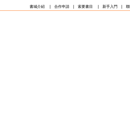
書城介紹
|
合作申請
|
索要書目
|
新手入門
|
聯