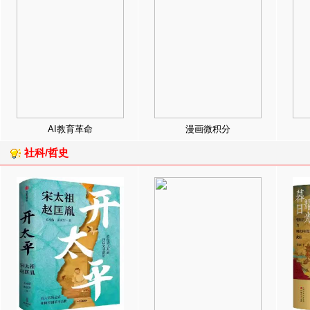
AI教育革命
漫画微积分
社科/哲史