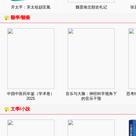
开太平：宋太祖赵匡胤
魏晋南北朝史札记
张
醫學/醫藥
中国中医药年鉴（学术卷）
音乐与大脑：神经科学视角下
思考
2025
的音乐干预
文學/小說