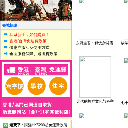
書城快訊
我系新手，如何購買？
香港/台灣免運費政策
东野圭吾：解忧杂货店
放
優惠券激活及使用方式
全面服務保障、退換貨政策
元代的族群文化与科举
七
運費平
：購滿HK$200起免運費政策