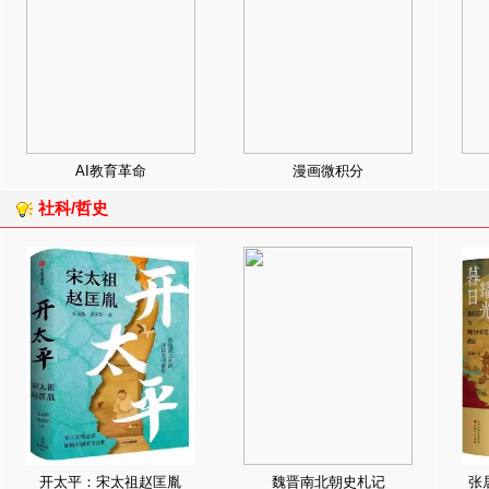
AI教育革命
漫画微积分
社科/哲史
开太平：宋太祖赵匡胤
魏晋南北朝史札记
张