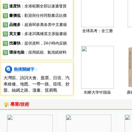
速度快
：全港範圍全部以速遞發貨
書價低
：歡迎與任何同類書店比價
品種多
：超過90多萬各类中文書籍
全球高考：全三册
英文書
：多達20萬種英文原版書籍
找書快
：提供資料，24小時內反饋
環保包裝
：採用紙箱、氣泡紙材料
熱搜關鍵字
：
大灣區
、
詩詞大會
、
股票
、
日语
、
汽
車維修
、
地图
、
一帶一路
、
琼瑶
、
炒
股
、
絲綢之路
、
漫畫
、
貿易戰
剑桥大学中国庙
裘
專業/技術