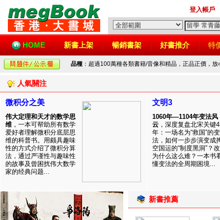
登入帳戶
HOME
新書上架
暢銷書架
好書推介
特
品種
：超過100萬種各類書籍/音像和精品，正品正價，
人氣關注
微积分之美
文明3
伟大定理和天才的数学思
1060年—1104年变法风
维
，一本可帮助所有数学
云
，深度复盘北宋关键4
爱好者理解微积分底层思
年：一场名为“救国”的变
维的科普书。用颇具趣味
法，如何一步步演变成
性的方式介绍了微积分算
空国运的“制度黑洞”？
法，通过严谨性与趣味性
为什么这么难？一本书
的故事及曾困扰伟大数学
懂变法的全周期困境...
家的经典问题...
新書推薦