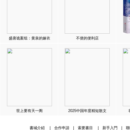
盛唐诡案组：黄泉的嫁衣
不便的便利店
世上要有天一阁
2025中国年度精短散文
書城介紹
|
合作申請
|
索要書目
|
新手入門
|
聯