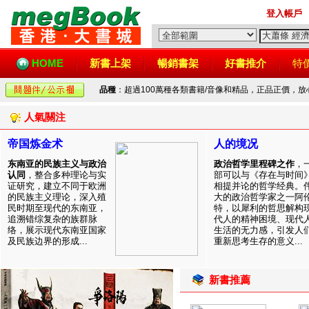
登入帳戶
HOME
新書上架
暢銷書架
好書推介
特
品種
：超過100萬種各類書籍/音像和精品，正品正價，
人氣關注
帝国炼金术
人的境况
东南亚的民族主义与政治
政治哲学里程碑之作
，
认同
，整合多种理论与实
部可以与《存在与时间
证研究，建立不同于欧洲
相提并论的哲学经典。
的民族主义理论，深入殖
大的政治哲学家之一阿
民时期至现代的东南亚，
特，以犀利的哲思解构
追溯错综复杂的族群脉
代人的精神困境、现代
络，展示现代东南亚国家
生活的无力感，引发人
及民族边界的形成...
重新思考生存的意义...
新書推薦