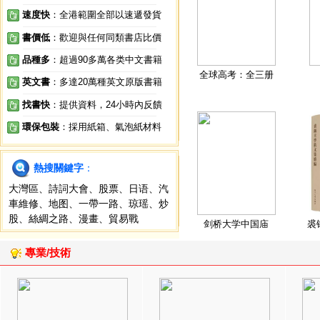
速度快
：全港範圍全部以速遞發貨
書價低
：歡迎與任何同類書店比價
品種多
：超過90多萬各类中文書籍
全球高考：全三册
英文書
：多達20萬種英文原版書籍
找書快
：提供資料，24小時內反饋
環保包裝
：採用紙箱、氣泡紙材料
熱搜關鍵字
：
大灣區
、
詩詞大會
、
股票
、
日语
、
汽
車維修
、
地图
、
一帶一路
、
琼瑶
、
炒
股
、
絲綢之路
、
漫畫
、
貿易戰
剑桥大学中国庙
裘
專業/技術