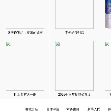
盛唐诡案组：黄泉的嫁衣
不便的便利店
世上要有天一阁
2025中国年度精短散文
書城介紹
|
合作申請
|
索要書目
|
新手入門
|
聯