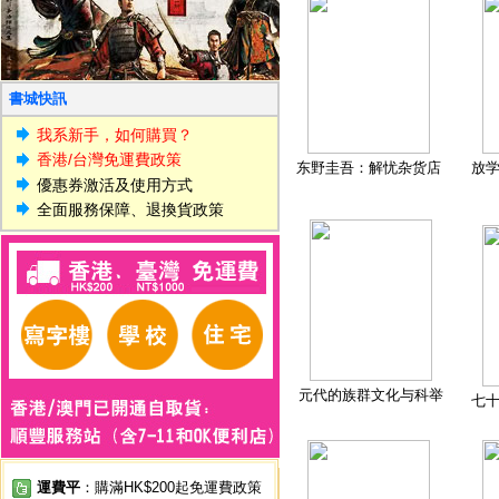
書城快訊
我系新手，如何購買？
香港/台灣免運費政策
东野圭吾：解忧杂货店
放
優惠券激活及使用方式
全面服務保障、退換貨政策
元代的族群文化与科举
七
運費平
：購滿HK$200起免運費政策