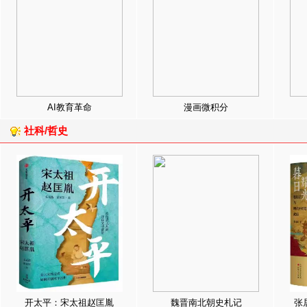
AI教育革命
漫画微积分
社科/哲史
开太平：宋太祖赵匡胤
魏晋南北朝史札记
张