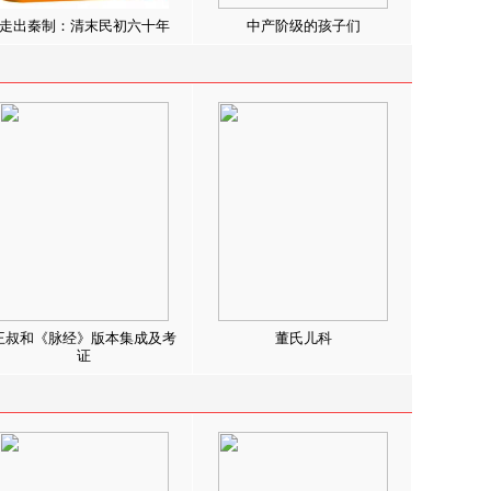
走出秦制：清末民初六十年
中产阶级的孩子们
王叔和《脉经》版本集成及考
董氏儿科
证