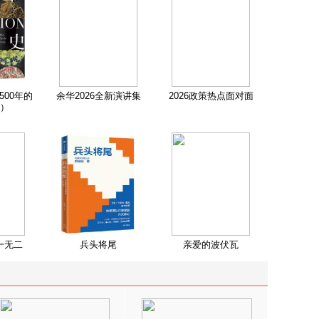
500年的
余华2026全新演讲集
2026政策热点面对面
）
一无二
兵头将尾
亲爱的波伏瓦