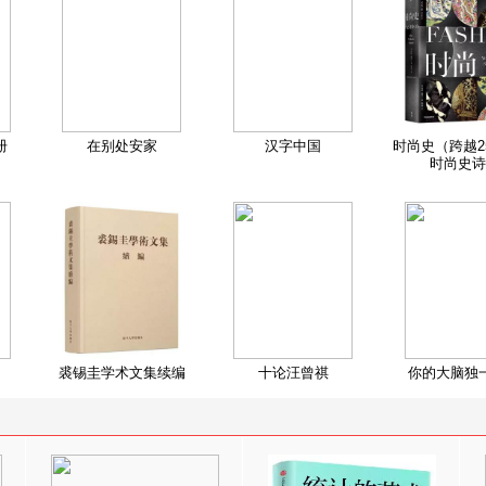
册
在别处安家
汉字中国
时尚史（跨越2
时尚史诗
裘锡圭学术文集续编
十论汪曾祺
你的大脑独