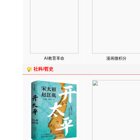
AI教育革命
漫画微积分
社科/哲史