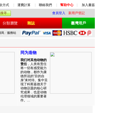
款方式
|
運費計算
|
聯絡我們
|
幫助中心
|
加入書簽
會員登入
新用戶登記
分類瀏覽
雜誌
臺灣用戶
郵局
／
服務站
同为造物
我们对其他动物的
责任
，人类有责任
将一切有感受能力
的动物，都作为康
德所说的“目的自
身”来对待。集中呈
现了科斯嘉德关于
动物议题的核心研
究成果，也是动物
伦理领域的重要著
作。...