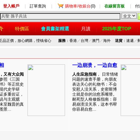
登入帳戶
|
訂單查詢
|
購物車/收銀台
(0)
|
在線留言板
|
付
介
特價區
會員書架精選
月讀
2025年度TOP
，正品正價，放心網購，悭钱省心
服務
：香港
／
台灣
／
澳門
／
海外
送貨
：速遞
／
相
一边崩溃，一边自愈
，又有大众阅
人生应急指南
， 日常情绪
参照《三国
问题的速查手册，向朋友
书》等正统史
表达关心的礼物书：不会
现代史学研
安慰人没关系，史密斯博
证多重佐证，
士就是你的治愈系嘴替。
说与主观臆
耐死型人格修炼指南：容
末至魏晋的真
易崩溃没关系，这本书帮
景...
你容易自愈...