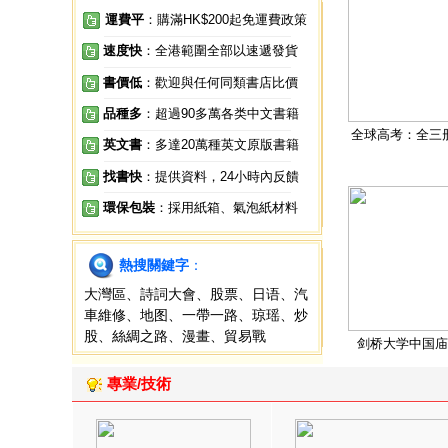
運費平
：購滿HK$200起免運費政策
速度快
：全港範圍全部以速遞發貨
書價低
：歡迎與任何同類書店比價
品種多
：超過90多萬各类中文書籍
全球高考：全三
英文書
：多達20萬種英文原版書籍
找書快
：提供資料，24小時內反饋
環保包裝
：採用紙箱、氣泡紙材料
熱搜關鍵字
：
大灣區
、
詩詞大會
、
股票
、
日语
、
汽
車維修
、
地图
、
一帶一路
、
琼瑶
、
炒
股
、
絲綢之路
、
漫畫
、
貿易戰
剑桥大学中国庙
專業/技術