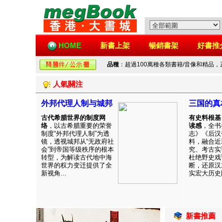
HOME
新書上架
暢銷書架
好書推
品種
：超過100萬種各類書籍/音像和精品
人氣關注
外邦代理人制与城邦
三国的真
古代希腊世界的制度网
有史料根基
络
，以古希腊重要的荣誉
读感
，全书
制度“外邦代理人制”为透
志》《后汉
镜，透视城邦从“无政府社
料，融合近
会”到帝国等级秩序的根本
究、考古实
转型，为解读古代地中海
杜绝野史戏
世界的权力变迁提供了全
断，还原汉
新视角...
实宏大历史图
新書推薦