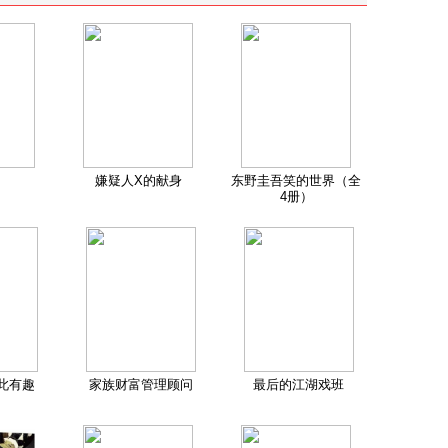
嫌疑人X的献身
东野圭吾笑的世界（全
4册）
此有趣
家族财富管理顾问
最后的江湖戏班