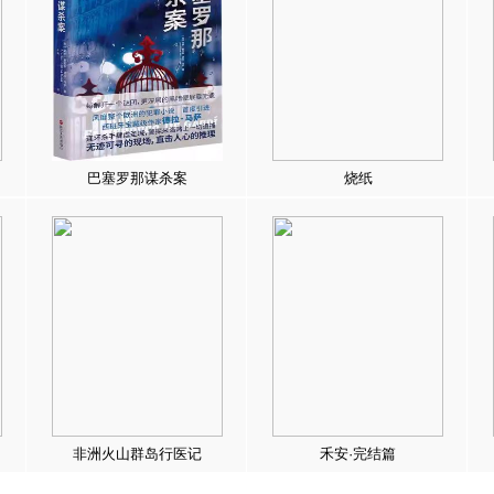
巴塞罗那谋杀案
烧纸
非洲火山群岛行医记
禾安·完结篇