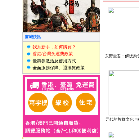
書城快訊
我系新手，如何購買？
香港/台灣免運費政策
东野圭吾：解忧杂
優惠券激活及使用方式
全面服務保障、退換貨政策
元代的族群文化与