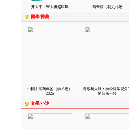
开太平：宋太祖赵匡胤
魏晋南北朝史札记
醫學/醫藥
中国中医药年鉴（学术卷）
音乐与大脑：神经科学视角
2025
的音乐干预
文學/小說