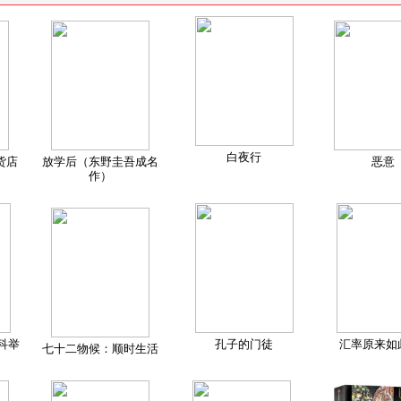
白夜行
货店
放学后（东野圭吾成名
恶意
作）
科举
孔子的门徒
汇率原来如
七十二物候：顺时生活