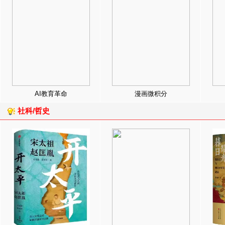
AI教育革命
漫画微积分
社科/哲史