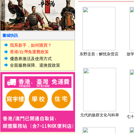
書城快訊
我系新手，如何購買？
香港/台灣免運費政策
东野圭吾：解忧杂货店
放
優惠券激活及使用方式
全面服務保障、退換貨政策
元代的族群文化与科举
七