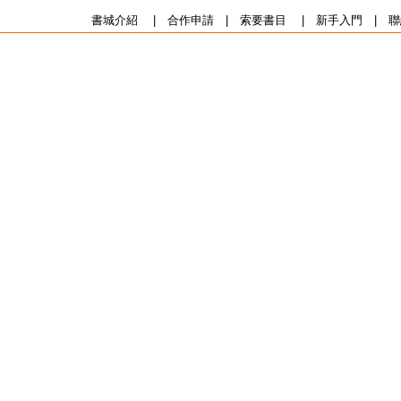
書城介紹
|
合作申請
|
索要書目
|
新手入門
|
聯