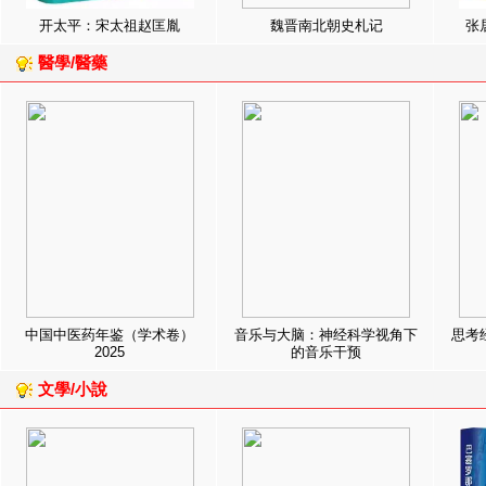
开太平：宋太祖赵匡胤
魏晋南北朝史札记
张
醫學/醫藥
中国中医药年鉴（学术卷）
音乐与大脑：神经科学视角下
思考
2025
的音乐干预
文學/小說