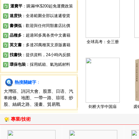
運費平
：購滿HK$200起免運費政策
速度快
：全港範圍全部以速遞發貨
書價低
：歡迎與任何同類書店比價
品種多
：超過90多萬各类中文書籍
全球高考：全三册
英文書
：多達20萬種英文原版書籍
找書快
：提供資料，24小時內反饋
環保包裝
：採用紙箱、氣泡紙材料
熱搜關鍵字
：
大灣區
、
詩詞大會
、
股票
、
日语
、
汽
車維修
、
地图
、
一帶一路
、
琼瑶
、
炒
股
、
絲綢之路
、
漫畫
、
貿易戰
剑桥大学中国庙
裘
專業/技術