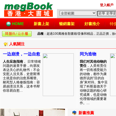
登入帳戶
HOME
新書上架
暢銷書架
好書推介
特
品種
：超過100萬種各類書籍/音像和精品，正品正價，
人氣關注
一边崩溃，一边自愈
同为造物
人生应急指南
， 日常情绪
我们对其他动物的
问题的速查手册，向朋友
责任
，人类有责任
表达关心的礼物书：不会
将一切有感受能力
安慰人没关系，史密斯博
的动物，都作为康
士就是你的治愈系嘴替。
德所说的“目的自
耐死型人格修炼指南：容
身”来对待。集中呈
易崩溃没关系，这本书帮
现了科斯嘉德关于
你容易自愈...
动物议题的核心研
究成果，也是动物
伦理领域的重要著
作。...
新書推薦