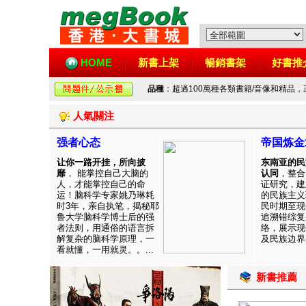
HOME
新書上架
暢銷書架
好書推
品種
：超過100萬種各類書籍/音像和精品
人氣關注
强者心态
帝国炼金
让你一路开挂，所向披
东南亚的民
靡
， 能掌控自己大脑的
认同
，整合
人，才能掌控自己的命
证研究，建
运！脑科学专家姚乃琳耗
的民族主义
时3年，亲自执笔，揭秘耶
民时期至现
鲁大学脑科学博士后的强
追溯错综复
者法则，用通俗的语言拆
络，展示现
解复杂的脑科学原理，一
及民族边界的
看就懂，一用就灵。。...
新書推薦