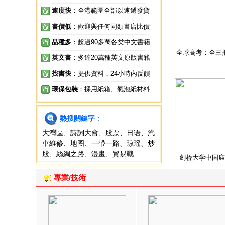
速度快
：全港範圍全部以速遞發貨
書價低
：歡迎與任何同類書店比價
品種多
：超過90多萬各类中文書籍
全球高考：全三
英文書
：多達20萬種英文原版書籍
找書快
：提供資料，24小時內反饋
環保包裝
：採用紙箱、氣泡紙材料
熱搜關鍵字
：
大灣區
、
詩詞大會
、
股票
、
日语
、
汽
車維修
、
地图
、
一帶一路
、
琼瑶
、
炒
股
、
絲綢之路
、
漫畫
、
貿易戰
剑桥大学中国庙
專業/技術