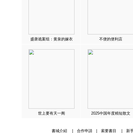
盛唐诡案组：黄泉的嫁衣
不便的便利店
世上要有天一阁
2025中国年度精短散文
書城介紹
|
合作申請
|
索要書目
|
新