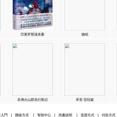
巴塞罗那谋杀案
烧纸
非洲火山群岛行医记
禾安·完结篇
手入門
|
聯絡方式
|
幫助中心
|
找書說明
|
送貨方式
|
付款方式