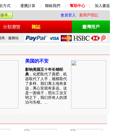
款方式
|
運費計算
|
聯絡我們
|
幫助中心
|
加入書簽
會員登入
新用戶登記
分類瀏覽
雜誌
臺灣用戶
郵局
／
服務站
美国的不安
影响美国五十年长销经
典
，化肥取代了粪肥，机
器取代了人手，规模取代
了多样。我们离土地有多
远，离心安就有多远。这
是一面镜子，照出工业文
明之下，我们所有人的漂
泊与失根。...