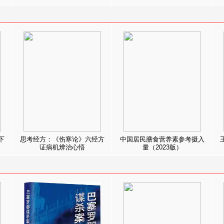
下
思考经方：《伤寒论》六经方
中国居民膳食营养素参考摄入
证病机辨治心悟
量（2023版）