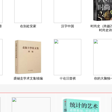
册
在别处安家
汉字中国
时尚史（跨越2
时尚史诗
裘锡圭学术文集续编
十论汪曾祺
你的大脑独