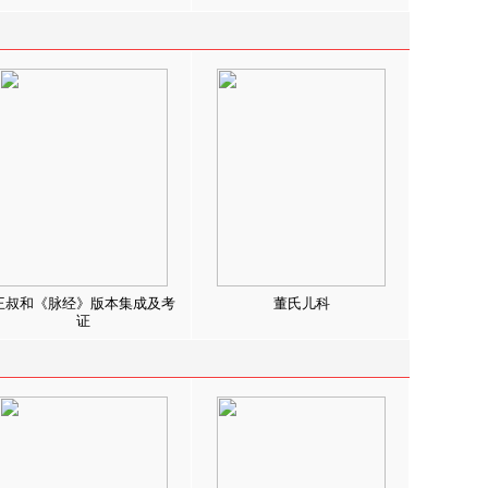
王叔和《脉经》版本集成及考
董氏儿科
证