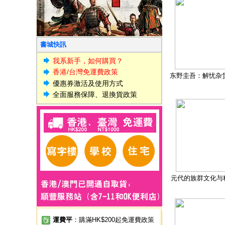
書城快訊
我系新手，如何購買？
香港/台灣免運費政策
东野圭吾：解忧杂
優惠券激活及使用方式
全面服務保障、退換貨政策
元代的族群文化与
運費平
：購滿HK$200起免運費政策