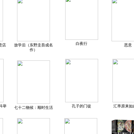
白夜行
货店
放学后（东野圭吾成名
恶意
作）
科举
孔子的门徒
汇率原来如
七十二物候：顺时生活