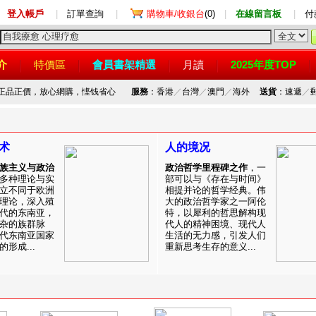
登入帳戶
|
訂單查詢
|
購物車/收銀台
(0)
|
在線留言板
|
付
介
特價區
會員書架精選
月讀
2025年度TOP
，正品正價，放心網購，悭钱省心
服務
：香港
／
台灣
／
澳門
／
海外
送貨
：速遞
／
术
人的境况
族主义与政治
政治哲学里程碑之作
，一
多种理论与实
部可以与《存在与时间》
立不同于欧洲
相提并论的哲学经典。伟
理论，深入殖
大的政治哲学家之一阿伦
代的东南亚，
特，以犀利的哲思解构现
杂的族群脉
代人的精神困境、现代人
代东南亚国家
生活的无力感，引发人们
形成...
重新思考生存的意义...