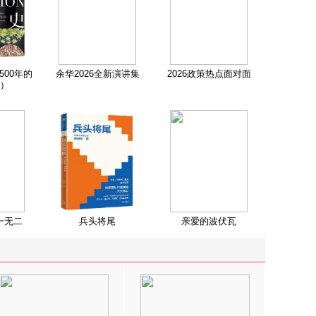
500年的
余华2026全新演讲集
2026政策热点面对面
）
一无二
兵头将尾
亲爱的波伏瓦