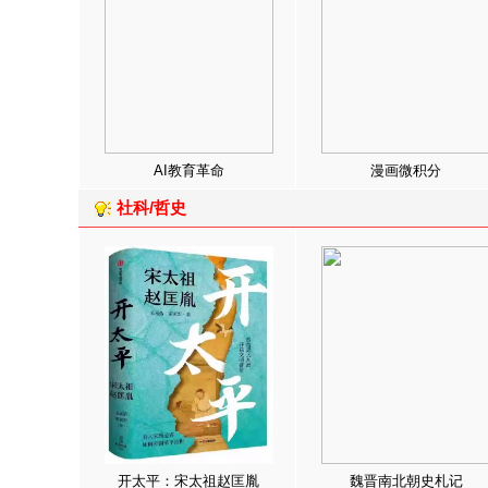
AI教育革命
漫画微积分
社科/哲史
开太平：宋太祖赵匡胤
魏晋南北朝史札记