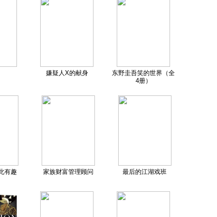
嫌疑人X的献身
东野圭吾笑的世界（全
4册）
此有趣
家族财富管理顾问
最后的江湖戏班