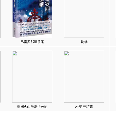
巴塞罗那谋杀案
烧纸
非洲火山群岛行医记
禾安·完结篇