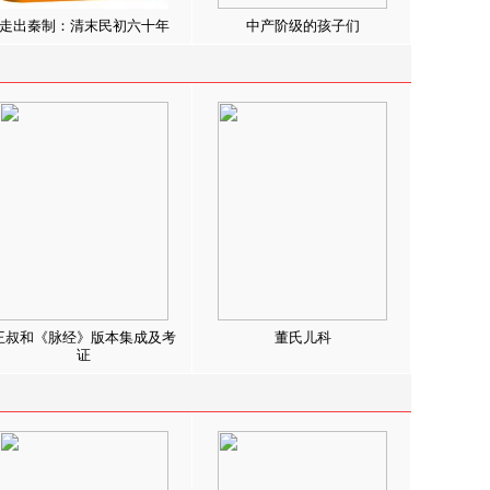
走出秦制：清末民初六十年
中产阶级的孩子们
王叔和《脉经》版本集成及考
董氏儿科
证