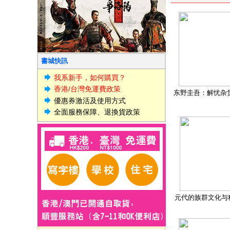
書城快訊
我系新手，如何購買？
香港/台灣免運費政策
东野圭吾：解忧杂
優惠券激活及使用方式
全面服務保障、退換貨政策
元代的族群文化与