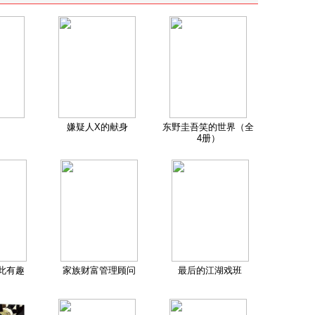
嫌疑人X的献身
东野圭吾笑的世界（全
4册）
此有趣
家族财富管理顾问
最后的江湖戏班