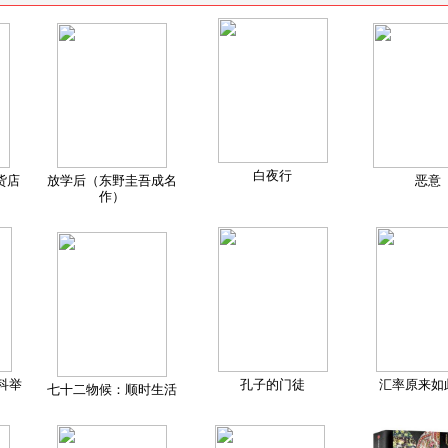
白夜行
货店
放学后（东野圭吾成名
恶意
作）
科举
孔子的门徒
汇率原来如
七十二物候：顺时生活