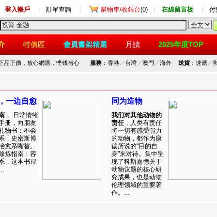
登入帳戶
|
訂單查詢
|
購物車/收銀台
(0)
|
在線留言板
|
付
介
特價區
會員書架精選
月讀
2025年度TOP
，正品正價，放心網購，悭钱省心
服務
：香港
／
台灣
／
澳門
／
海外
送貨
：速遞
／
，一边自愈
同为造物
南
， 日常情绪
我们对其他动物的
手册，向朋友
责任
，人类有责任
礼物书：不会
将一切有感受能力
系，史密斯博
的动物，都作为康
治愈系嘴替。
德所说的“目的自
修炼指南：容
身”来对待。集中呈
系，这本书帮
现了科斯嘉德关于
.
动物议题的核心研
究成果，也是动物
伦理领域的重要著
作。...