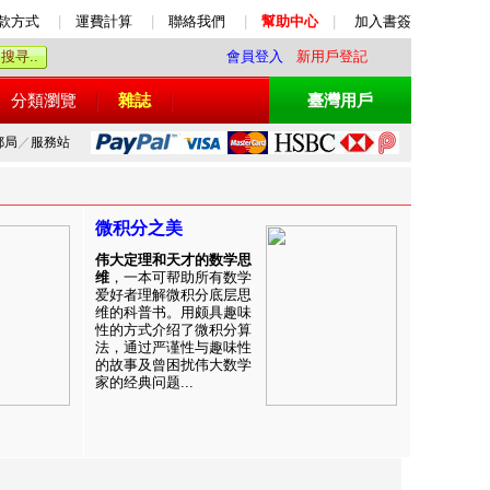
款方式
|
運費計算
|
聯絡我們
|
幫助中心
|
加入書簽
會員登入
新用戶登記
分類瀏覽
雜誌
臺灣用戶
郵局
／
服務站
微积分之美
伟大定理和天才的数学思
维
，一本可帮助所有数学
爱好者理解微积分底层思
维的科普书。用颇具趣味
性的方式介绍了微积分算
法，通过严谨性与趣味性
的故事及曾困扰伟大数学
家的经典问题...