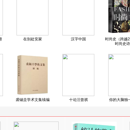
册
在别处安家
汉字中国
时尚史（跨越2
时尚史诗
裘锡圭学术文集续编
十论汪曾祺
你的大脑独