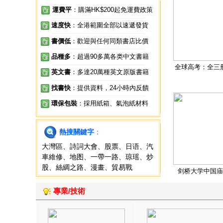
運費平
：購滿HK$200起免運費政策
速度快
：全港範圍全部以速遞發貨
書價低
：歡迎與任何同類書店比價
品種多
：超過90多萬各类中文書籍
全球高考：全三
英文書
：多達20萬種英文原版書籍
找書快
：提供資料，24小時內反饋
環保包裝
：採用紙箱、氣泡紙材料
熱搜關鍵字
：
大灣區
、
詩詞大會
、
股票
、
日语
、
汽
車維修
、
地图
、
一帶一路
、
琼瑶
、
炒
股
、
絲綢之路
、
漫畫
、
貿易戰
剑桥大学中国庙
專業/技術