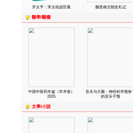
开太平：宋太祖赵匡胤
魏晋南北朝史札记
醫學/醫藥
中国中医药年鉴（学术卷）
音乐与大脑：神经科学视角
2025
的音乐干预
文學/小說