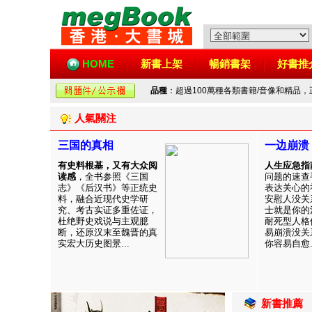
HOME
新書上架
暢銷書架
好書推
品種
：超過100萬種各類書籍/音像和精品
人氣關注
三国的真相
一边崩溃
有史料根基，又有大众阅
人生应急指
读感
，全书参照《三国
问题的速查
志》《后汉书》等正统史
表达关心的
料，融合近现代史学研
安慰人没关
究、考古实证多重佐证，
士就是你的
杜绝野史戏说与主观臆
耐死型人格
断，还原汉末至魏晋的真
易崩溃没关
实宏大历史图景...
你容易自愈..
新書推薦