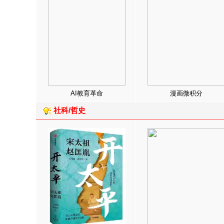
AI教育革命
漫画微积分
社科/哲史