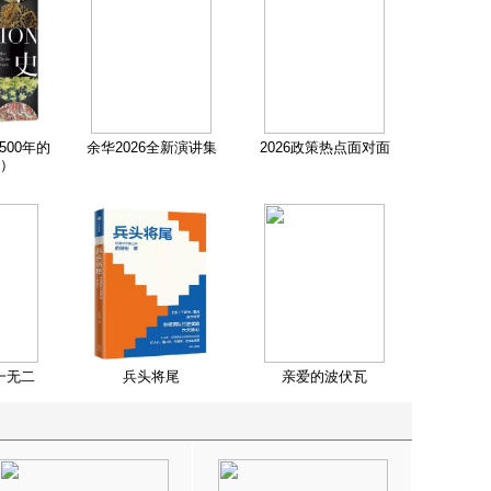
500年的
余华2026全新演讲集
2026政策热点面对面
）
一无二
兵头将尾
亲爱的波伏瓦