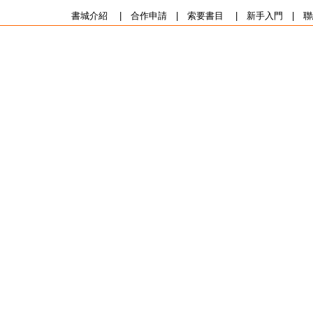
書城介紹
|
合作申請
|
索要書目
|
新手入門
|
聯