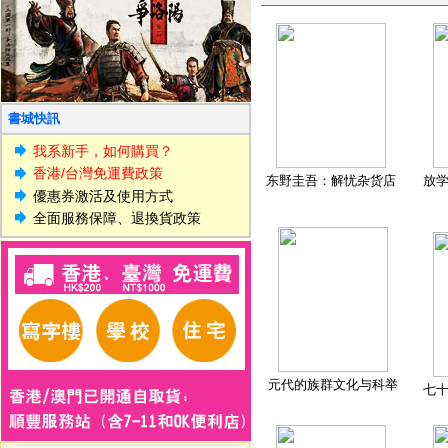
書城快訊
我系新手，如何購買？
香港/台灣免運費政策
东野圭吾：解忧杂货店
放
優惠券激活及使用方式
全面服務保障、退換貨政策
元代的族群文化与科举
七