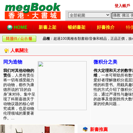
登入帳戶
HOME
新書上架
暢銷書架
好書推介
特
品種
：超過100萬種各類書籍/音像和精品，正品正價，
人氣關注
同为造物
微积分之美
我们对其他动物的
伟大定理和天才的数学
责任
，人类有责任
维
，一本可帮助所有数
将一切有感受能力
爱好者理解微积分底层
的动物，都作为康
维的科普书。用颇具趣
德所说的“目的自
性的方式介绍了微积分
身”来对待。集中呈
法，通过严谨性与趣味
现了科斯嘉德关于
的故事及曾困扰伟大数
动物议题的核心研
家的经典问题...
究成果，也是动物
伦理领域的重要著
作。...
新書推薦