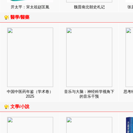
开太平：宋太祖赵匡胤
魏晋南北朝史札记
张
醫學/醫藥
中国中医药年鉴（学术卷）
音乐与大脑：神经科学视角下
思考
2025
的音乐干预
文學/小說