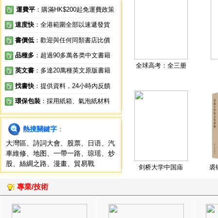
運費平
：購滿HK$200起免運費政策
速度快
：全港範圍全部以速遞發貨
書價低
：歡迎與任何同類書店比價
品種多
：超過90多萬各类中文書籍
全球高考：全三册
英文書
：多達20萬種英文原版書籍
找書快
：提供資料，24小時內反饋
環保包裝
：採用紙箱、氣泡紙材料
熱搜關鍵字
：
大灣區
、
詩詞大會
、
股票
、
日语
、
汽
車維修
、
地图
、
一帶一路
、
琼瑶
、
炒
股
、
絲綢之路
、
漫畫
、
貿易戰
剑桥大学中国庙
裘
專業/技術