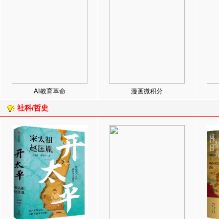
AI教育革命
漫画微积分
社科/哲史