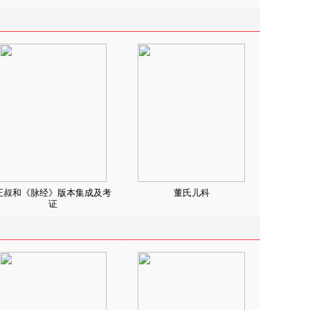
王叔和《脉经》版本集成及考
董氏儿科
证