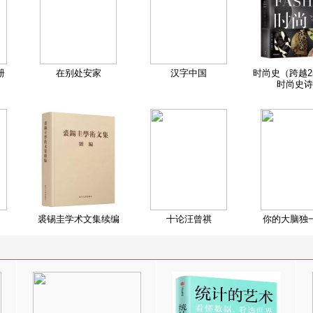
册
在别处安家
汉字中国
时尚史（跨越2
时尚史诗
裘锡圭学术文集续编
十论汪曾祺
你的大脑独