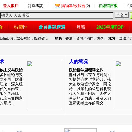
登入帳戶
|
訂單查詢
|
購物車/收銀台
(0)
|
在線留言板
|
付
介
特價區
會員書架精選
月讀
2025年度TOP
，正品正價，放心網購，悭钱省心
服務
：香港
／
台灣
／
澳門
／
海外
送貨
：速遞
／
术
人的境况
族主义与政治
政治哲学里程碑之作
，一
多种理论与实
部可以与《存在与时间》
立不同于欧洲
相提并论的哲学经典。伟
理论，深入殖
大的政治哲学家之一阿伦
代的东南亚，
特，以犀利的哲思解构现
杂的族群脉
代人的精神困境、现代人
代东南亚国家
生活的无力感，引发人们
形成...
重新思考生存的意义...