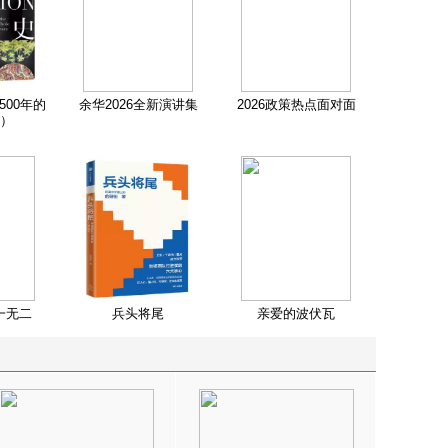
500年的
余华2026全新演讲集
2026政策热点面对面
）
一无二
兵头将尾
亲爱的波伏瓦