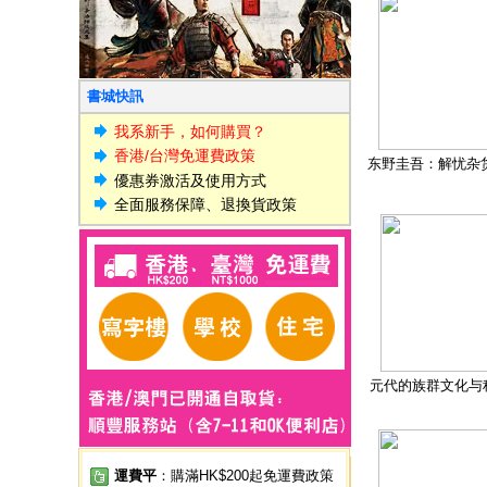
書城快訊
我系新手，如何購買？
香港/台灣免運費政策
东野圭吾：解忧杂
優惠券激活及使用方式
全面服務保障、退換貨政策
元代的族群文化与
運費平
：購滿HK$200起免運費政策