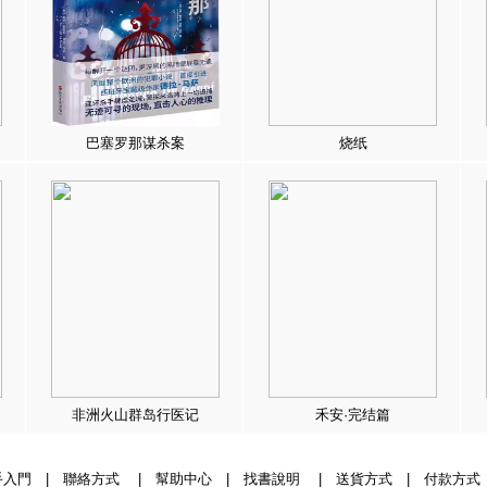
巴塞罗那谋杀案
烧纸
非洲火山群岛行医记
禾安·完结篇
手入門
|
聯絡方式
|
幫助中心
|
找書說明
|
送貨方式
|
付款方式