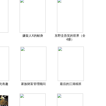
嫌疑人X的献身
东野圭吾笑的世界（全
4册）
此有趣
家族财富管理顾问
最后的江湖戏班