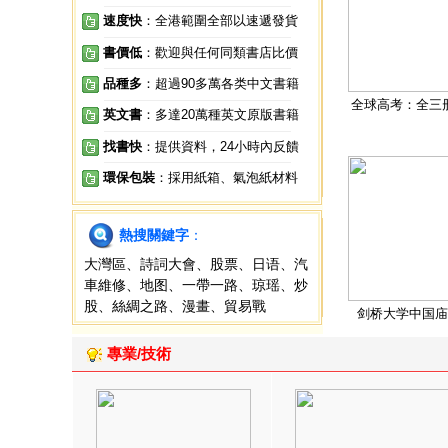
速度快
：全港範圍全部以速遞發貨
書價低
：歡迎與任何同類書店比價
品種多
：超過90多萬各类中文書籍
全球高考：全三
英文書
：多達20萬種英文原版書籍
找書快
：提供資料，24小時內反饋
環保包裝
：採用紙箱、氣泡紙材料
熱搜關鍵字
：
大灣區
、
詩詞大會
、
股票
、
日语
、
汽
車維修
、
地图
、
一帶一路
、
琼瑶
、
炒
股
、
絲綢之路
、
漫畫
、
貿易戰
剑桥大学中国庙
專業/技術