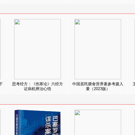
下
思考经方：《伤寒论》六经方
中国居民膳食营养素参考摄入
证病机辨治心悟
量（2023版）