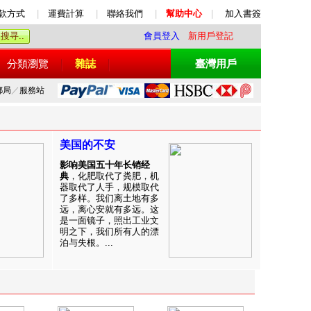
款方式
|
運費計算
|
聯絡我們
|
幫助中心
|
加入書簽
會員登入
新用戶登記
分類瀏覽
雜誌
臺灣用戶
郵局
／
服務站
美国的不安
影响美国五十年长销经
典
，化肥取代了粪肥，机
器取代了人手，规模取代
了多样。我们离土地有多
远，离心安就有多远。这
是一面镜子，照出工业文
明之下，我们所有人的漂
泊与失根。...