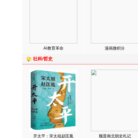
AI教育革命
漫画微积分
社科/哲史
开太平：宋太祖赵匡胤
魏晋南北朝史札记