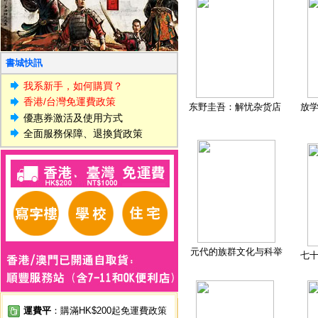
書城快訊
我系新手，如何購買？
香港/台灣免運費政策
东野圭吾：解忧杂货店
放
優惠券激活及使用方式
全面服務保障、退換貨政策
元代的族群文化与科举
七
運費平
：購滿HK$200起免運費政策