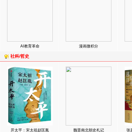
AI教育革命
漫画微积分
社科/哲史
开太平：宋太祖赵匡胤
魏晋南北朝史札记
张