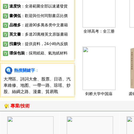
速度快
：全港範圍全部以速遞發貨
書價低
：歡迎與任何同類書店比價
品種多
：超過90多萬各类中文書籍
全球高考：全三册
英文書
：多達20萬種英文原版書籍
找書快
：提供資料，24小時內反饋
環保包裝
：採用紙箱、氣泡紙材料
熱搜關鍵字
：
大灣區
、
詩詞大會
、
股票
、
日语
、
汽
車維修
、
地图
、
一帶一路
、
琼瑶
、
炒
股
、
絲綢之路
、
漫畫
、
貿易戰
剑桥大学中国庙
裘
專業/技術