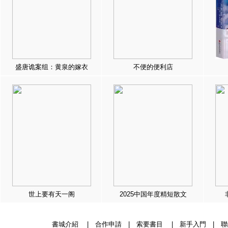
盛唐诡案组：黄泉的嫁衣
不便的便利店
世上要有天一阁
2025中国年度精短散文
書城介紹
|
合作申請
|
索要書目
|
新手入門
|
聯