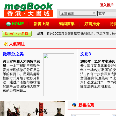
登入帳戶
HOME
新書上架
暢銷書架
好書推介
特
品種
：超過100萬種各類書籍/音像和精品，正品正價，
人氣關注
微积分之美
文明3
伟大定理和天才的数学思
1060年—1104年变法风
维
，一本可帮助所有数学
云
，深度复盘北宋关键4
爱好者理解微积分底层思
年：一场名为“救国”的变
维的科普书。用颇具趣味
法，如何一步步演变成
性的方式介绍了微积分算
空国运的“制度黑洞”？
法，通过严谨性与趣味性
为什么这么难？一本书
的故事及曾困扰伟大数学
懂变法的全周期困境...
家的经典问题...
新書推薦