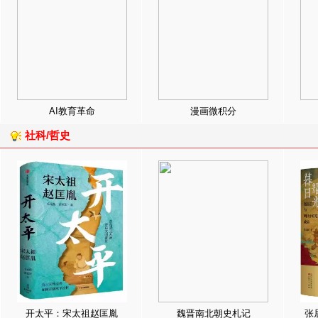
AI教育革命
漫画微积分
社科/哲史
开太平：宋太祖赵匡胤
魏晋南北朝史札记
张