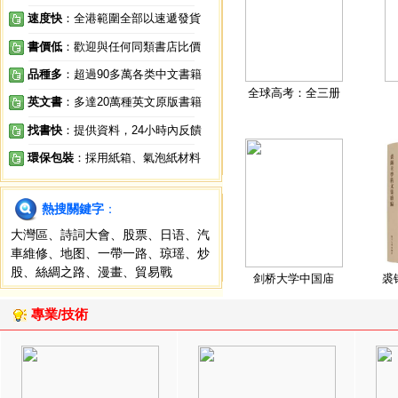
速度快
：全港範圍全部以速遞發貨
書價低
：歡迎與任何同類書店比價
品種多
：超過90多萬各类中文書籍
全球高考：全三册
英文書
：多達20萬種英文原版書籍
找書快
：提供資料，24小時內反饋
環保包裝
：採用紙箱、氣泡紙材料
熱搜關鍵字
：
大灣區
、
詩詞大會
、
股票
、
日语
、
汽
車維修
、
地图
、
一帶一路
、
琼瑶
、
炒
股
、
絲綢之路
、
漫畫
、
貿易戰
剑桥大学中国庙
裘
專業/技術