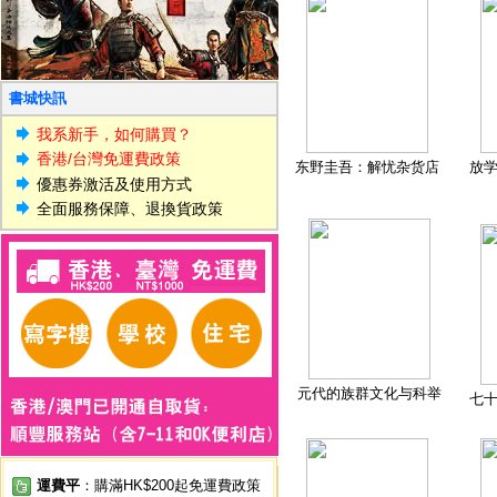
書城快訊
我系新手，如何購買？
香港/台灣免運費政策
东野圭吾：解忧杂货店
放
優惠券激活及使用方式
全面服務保障、退換貨政策
元代的族群文化与科举
七
運費平
：購滿HK$200起免運費政策