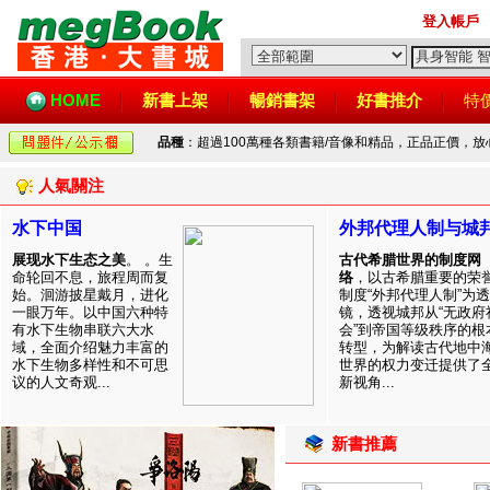
登入帳戶
HOME
新書上架
暢銷書架
好書推介
特
品種
：超過100萬種各類書籍/音像和精品，正品正價，
人氣關注
水下中国
外邦代理人制与城
展现水下生态之美
。 。生
古代希腊世界的制度网
命轮回不息，旅程周而复
络
，以古希腊重要的荣
始。洄游披星戴月，进化
制度“外邦代理人制”为透
一眼万年。以中国六种特
镜，透视城邦从“无政府
有水下生物串联六大水
会”到帝国等级秩序的根
域，全面介绍魅力丰富的
转型，为解读古代地中
水下生物多样性和不可思
世界的权力变迁提供了
议的人文奇观...
新视角...
新書推薦