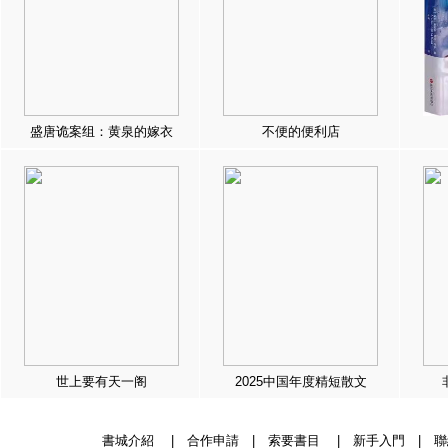
盛唐诡案组：黄泉的嫁衣
不便的便利店
世上要有天一阁
2025中国年度精短散文
書城介紹
|
合作申請
|
索要書目
|
新手入門
|
聯