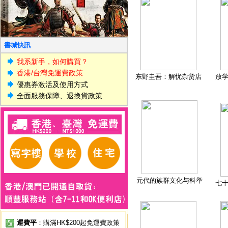
書城快訊
我系新手，如何購買？
香港/台灣免運費政策
东野圭吾：解忧杂货店
放
優惠券激活及使用方式
全面服務保障、退換貨政策
元代的族群文化与科举
七
運費平
：購滿HK$200起免運費政策