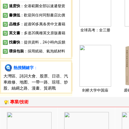
速度快
：全港範圍全部以速遞發貨
書價低
：歡迎與任何同類書店比價
品種多
：超過90多萬各类中文書籍
全球高考：全三册
英文書
：多達20萬種英文原版書籍
找書快
：提供資料，24小時內反饋
環保包裝
：採用紙箱、氣泡紙材料
熱搜關鍵字
：
大灣區
、
詩詞大會
、
股票
、
日语
、
汽
車維修
、
地图
、
一帶一路
、
琼瑶
、
炒
股
、
絲綢之路
、
漫畫
、
貿易戰
剑桥大学中国庙
裘
專業/技術