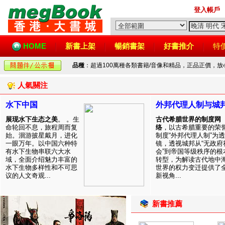
登入帳戶
HOME
新書上架
暢銷書架
好書推介
特
品種
：超過100萬種各類書籍/音像和精品，正品正價，
人氣關注
水下中国
外邦代理人制与城
展现水下生态之美
。 。生
古代希腊世界的制度网
命轮回不息，旅程周而复
络
，以古希腊重要的荣
始。洄游披星戴月，进化
制度“外邦代理人制”为透
一眼万年。以中国六种特
镜，透视城邦从“无政府
有水下生物串联六大水
会”到帝国等级秩序的根
域，全面介绍魅力丰富的
转型，为解读古代地中
水下生物多样性和不可思
世界的权力变迁提供了
议的人文奇观...
新视角...
新書推薦