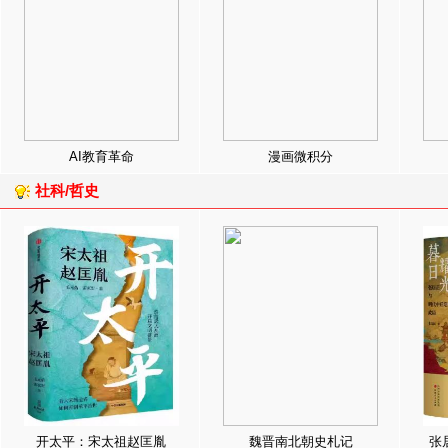
AI教育革命
漫画微积分
社科/哲史
开太平：宋太祖赵匡胤
魏晋南北朝史札记
张