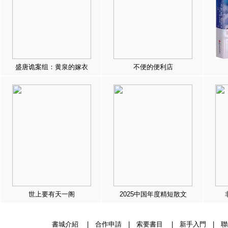
盛唐诡案组：黄泉的嫁衣
不便的便利店
世上要有天一阁
2025中国年度精短散文
書城介紹
|
合作申請
|
索要書目
|
新手入門
|
聯