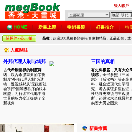
登入帳戶
HOME
新書上架
暢銷書架
好書推介
特
品種
：超過100萬種各類書籍/音像和精品，正品正價，
人氣關注
外邦代理人制与城邦
三国的真相
古代希腊世界的制度网
有史料根基，又有大众
络
，以古希腊重要的荣誉
读感
，全书参照《三国
制度“外邦代理人制”为透
志》《后汉书》等正统
镜，透视城邦从“无政府社
料，融合近现代史学研
会”到帝国等级秩序的根本
究、考古实证多重佐证
转型，为解读古代地中海
杜绝野史戏说与主观臆
世界的权力变迁提供了全
断，还原汉末至魏晋的
新视角...
实宏大历史图景...
新書推薦