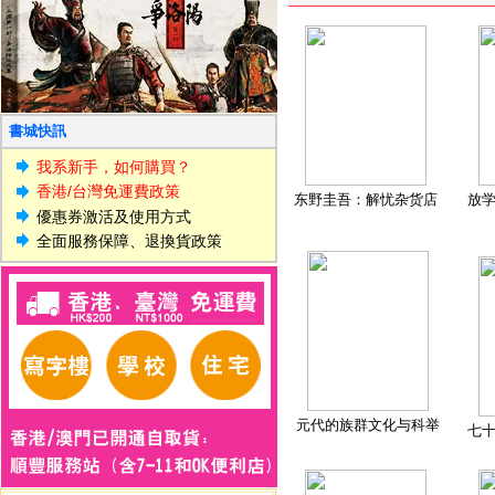
書城快訊
我系新手，如何購買？
香港/台灣免運費政策
东野圭吾：解忧杂货店
放
優惠券激活及使用方式
全面服務保障、退換貨政策
元代的族群文化与科举
七