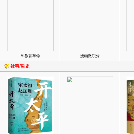
AI教育革命
漫画微积分
社科/哲史