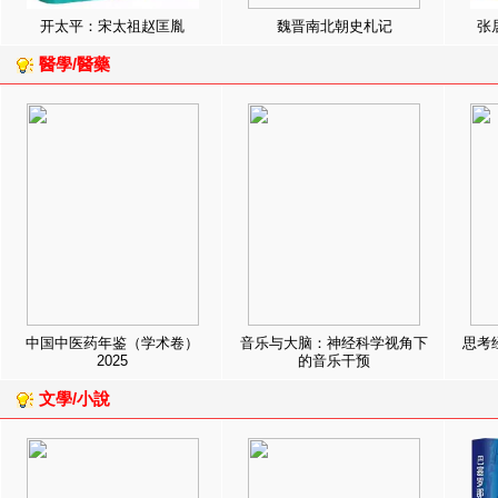
开太平：宋太祖赵匡胤
魏晋南北朝史札记
张
醫學/醫藥
中国中医药年鉴（学术卷）
音乐与大脑：神经科学视角下
思考
2025
的音乐干预
文學/小說