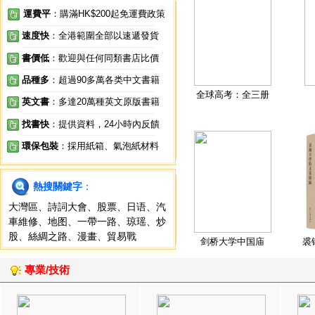
運費平
：購滿HK$200起免運費政策
速度快
：全港範圍全部以速遞發貨
書價低
：歡迎與任何同類書店比價
品種多
：超過90多萬各类中文書籍
全球高考：全三册
英文書
：多達20萬種英文原版書籍
找書快
：提供資料，24小時內反饋
環保包裝
：採用紙箱、氣泡紙材料
熱搜關鍵字
：
大灣區
、
詩詞大會
、
股票
、
日语
、
汽
車維修
、
地图
、
一帶一路
、
琼瑶
、
炒
股
、
絲綢之路
、
漫畫
、
貿易戰
剑桥大学中国庙
裘
專業/技術