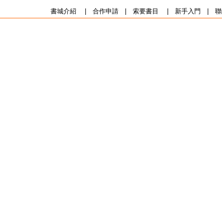
書城介紹
|
合作申請
|
索要書目
|
新手入門
|
聯