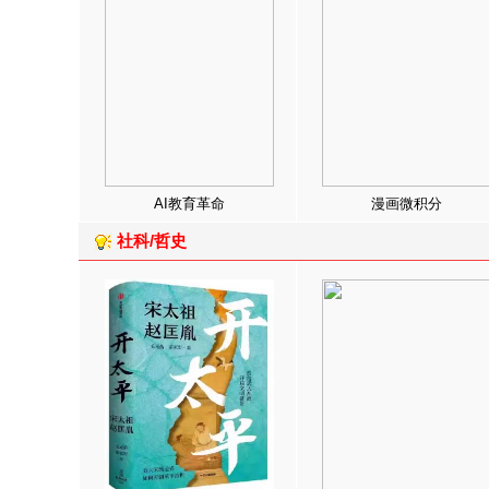
AI教育革命
漫画微积分
社科/哲史