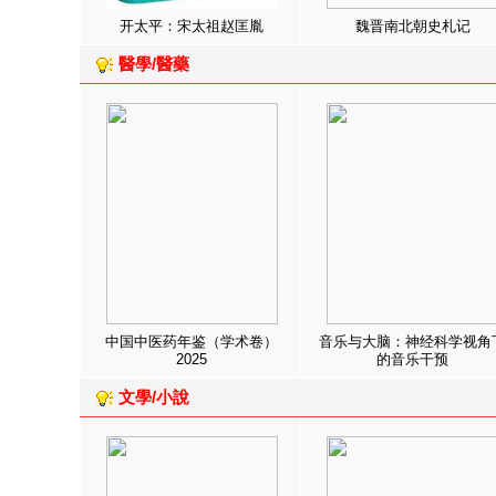
开太平：宋太祖赵匡胤
魏晋南北朝史札记
醫學/醫藥
中国中医药年鉴（学术卷）
音乐与大脑：神经科学视角
2025
的音乐干预
文學/小說