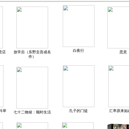
白夜行
货店
放学后（东野圭吾成名
恶意
作）
科举
孔子的门徒
汇率原来如
七十二物候：顺时生活