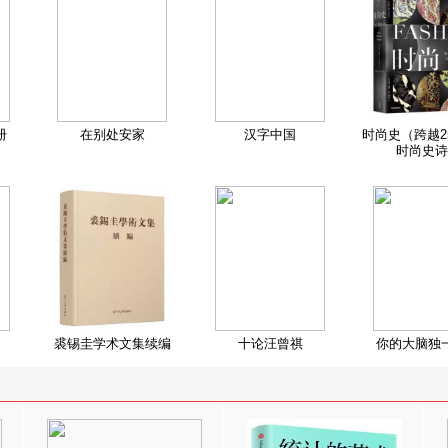
册
在别处安家
汉字中国
时尚史（跨越2
时尚史诗
裘锡圭学术文集续编
十论汪曾祺
你的大脑独