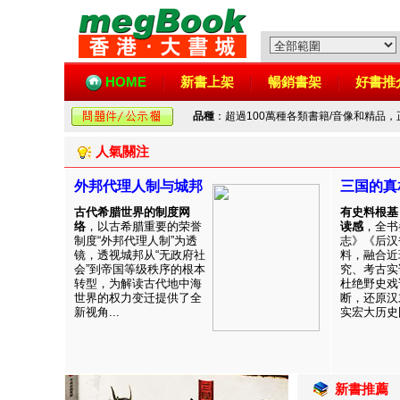
HOME
新書上架
暢銷書架
好書推
品種
：超過100萬種各類書籍/音像和精品
人氣關注
外邦代理人制与城邦
三国的真
古代希腊世界的制度网
有史料根基
络
，以古希腊重要的荣誉
读感
，全书
制度“外邦代理人制”为透
志》《后汉
镜，透视城邦从“无政府社
料，融合近
会”到帝国等级秩序的根本
究、考古实
转型，为解读古代地中海
杜绝野史戏
世界的权力变迁提供了全
断，还原汉
新视角...
实宏大历史图
新書推薦