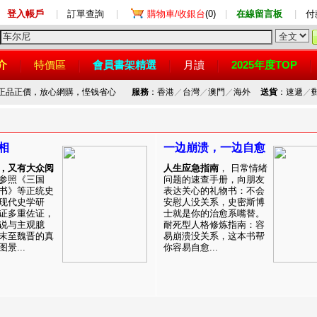
登入帳戶
|
訂單查詢
|
購物車/收銀台
(0)
|
在線留言板
|
付
介
特價區
會員書架精選
月讀
2025年度TOP
，正品正價，放心網購，悭钱省心
服務
：香港
／
台灣
／
澳門
／
海外
送貨
：速遞
／
相
一边崩溃，一边自愈
，又有大众阅
人生应急指南
， 日常情绪
参照《三国
问题的速查手册，向朋友
书》等正统史
表达关心的礼物书：不会
现代史学研
安慰人没关系，史密斯博
证多重佐证，
士就是你的治愈系嘴替。
说与主观臆
耐死型人格修炼指南：容
末至魏晋的真
易崩溃没关系，这本书帮
景...
你容易自愈...