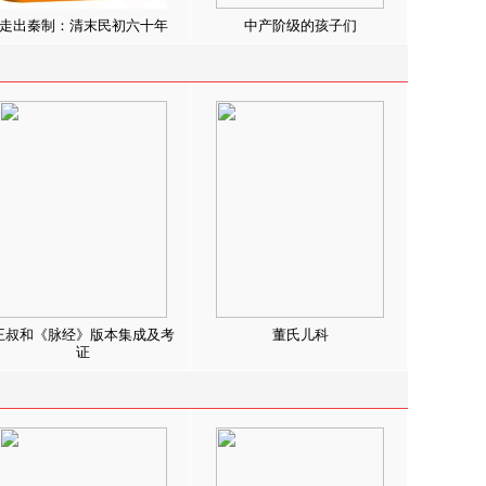
走出秦制：清末民初六十年
中产阶级的孩子们
王叔和《脉经》版本集成及考
董氏儿科
证