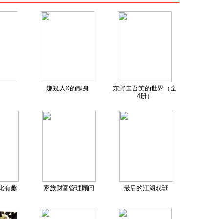
嫌疑人X的献身
东野圭吾笑的世界（全
4册）
此有趣
家族财富管理顾问
最后的江湖戏班