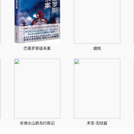
巴塞罗那谋杀案
烧纸
非洲火山群岛行医记
禾安·完结篇