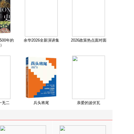
500年的
余华2026全新演讲集
2026政策热点面对面
）
一无二
兵头将尾
亲爱的波伏瓦