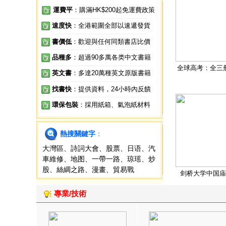
運費平
：購滿HK$200起免運費政策
速度快
：全港範圍全部以速遞發貨
書價低
：歡迎與任何同類書店比價
品種多
：超過90多萬各类中文書籍
全球高考：全三
英文書
：多達20萬種英文原版書籍
找書快
：提供資料，24小時內反饋
環保包裝
：採用紙箱、氣泡紙材料
熱搜關鍵字
：
大灣區
、
詩詞大會
、
股票
、
日语
、
汽
車維修
、
地图
、
一帶一路
、
琼瑶
、
炒
股
、
絲綢之路
、
漫畫
、
貿易戰
剑桥大学中国庙
專業/技術