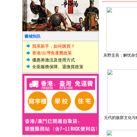
書城快訊
我系新手，如何購買？
香港/台灣免運費政策
东野圭吾：解忧杂
優惠券激活及使用方式
全面服務保障、退換貨政策
元代的族群文化与