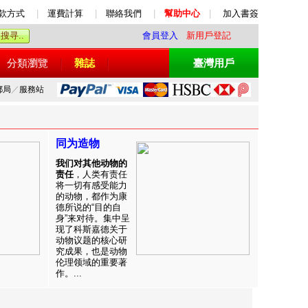
款方式
|
運費計算
|
聯絡我們
|
幫助中心
|
加入書簽
會員登入
新用戶登記
分類瀏覽
雜誌
臺灣用戶
郵局
／
服務站
同为造物
我们对其他动物的
责任
，人类有责任
将一切有感受能力
的动物，都作为康
德所说的“目的自
身”来对待。集中呈
现了科斯嘉德关于
动物议题的核心研
究成果，也是动物
伦理领域的重要著
作。...