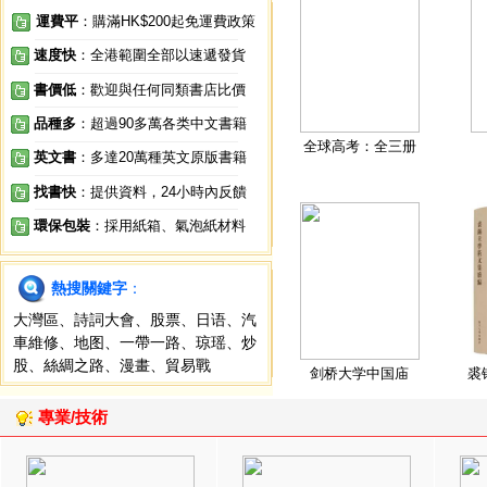
運費平
：購滿HK$200起免運費政策
速度快
：全港範圍全部以速遞發貨
書價低
：歡迎與任何同類書店比價
品種多
：超過90多萬各类中文書籍
全球高考：全三册
英文書
：多達20萬種英文原版書籍
找書快
：提供資料，24小時內反饋
環保包裝
：採用紙箱、氣泡紙材料
熱搜關鍵字
：
大灣區
、
詩詞大會
、
股票
、
日语
、
汽
車維修
、
地图
、
一帶一路
、
琼瑶
、
炒
股
、
絲綢之路
、
漫畫
、
貿易戰
剑桥大学中国庙
裘
專業/技術