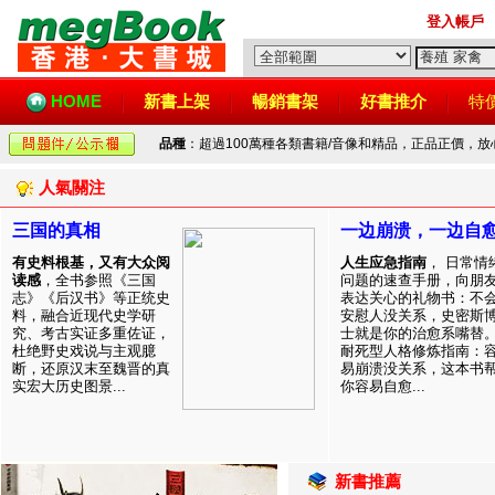
登入帳戶
HOME
新書上架
暢銷書架
好書推介
特
品種
：超過100萬種各類書籍/音像和精品，正品正價，
人氣關注
三国的真相
一边崩溃，一边自
有史料根基，又有大众阅
人生应急指南
， 日常情
读感
，全书参照《三国
问题的速查手册，向朋
志》《后汉书》等正统史
表达关心的礼物书：不
料，融合近现代史学研
安慰人没关系，史密斯
究、考古实证多重佐证，
士就是你的治愈系嘴替
杜绝野史戏说与主观臆
耐死型人格修炼指南：
断，还原汉末至魏晋的真
易崩溃没关系，这本书
实宏大历史图景...
你容易自愈...
新書推薦