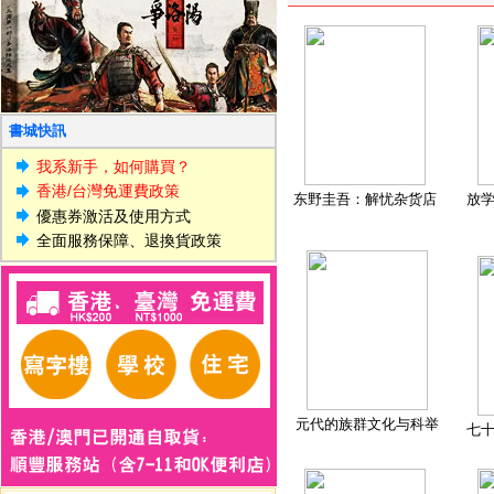
書城快訊
我系新手，如何購買？
香港/台灣免運費政策
东野圭吾：解忧杂货店
放
優惠券激活及使用方式
全面服務保障、退換貨政策
元代的族群文化与科举
七