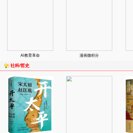
AI教育革命
漫画微积分
社科/哲史