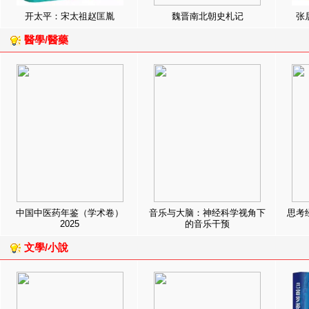
开太平：宋太祖赵匡胤
魏晋南北朝史札记
张
醫學/醫藥
中国中医药年鉴（学术卷）
音乐与大脑：神经科学视角下
思考
2025
的音乐干预
文學/小說