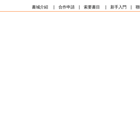
書城介紹
|
合作申請
|
索要書目
|
新手入門
|
聯