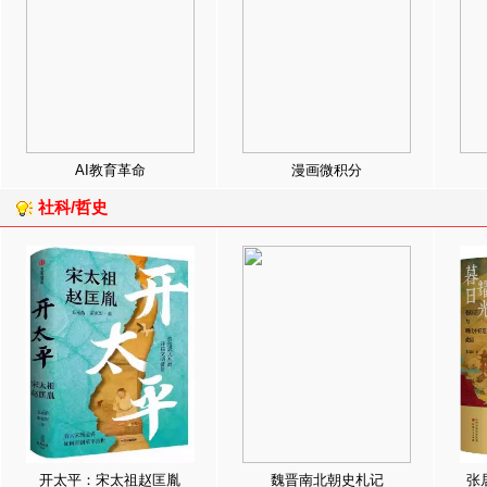
AI教育革命
漫画微积分
社科/哲史
开太平：宋太祖赵匡胤
魏晋南北朝史札记
张