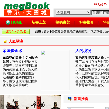
登入帳戶
HOME
新書上架
暢銷書架
好書推介
特
品種
：超過100萬種各類書籍/音像和精品，正品正價，
人氣關注
帝国炼金术
人的境况
东南亚的民族主义与政治
政治哲学里程碑之作
，
认同
，整合多种理论与实
部可以与《存在与时间
证研究，建立不同于欧洲
相提并论的哲学经典。
的民族主义理论，深入殖
大的政治哲学家之一阿
民时期至现代的东南亚，
特，以犀利的哲思解构
追溯错综复杂的族群脉
代人的精神困境、现代
络，展示现代东南亚国家
生活的无力感，引发人
及民族边界的形成...
重新思考生存的意义...
新書推薦