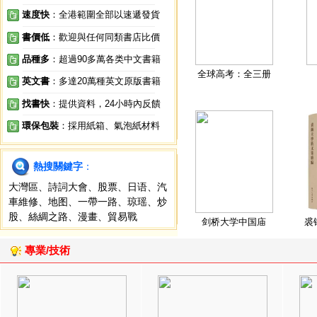
速度快
：全港範圍全部以速遞發貨
書價低
：歡迎與任何同類書店比價
品種多
：超過90多萬各类中文書籍
全球高考：全三册
英文書
：多達20萬種英文原版書籍
找書快
：提供資料，24小時內反饋
環保包裝
：採用紙箱、氣泡紙材料
熱搜關鍵字
：
大灣區
、
詩詞大會
、
股票
、
日语
、
汽
車維修
、
地图
、
一帶一路
、
琼瑶
、
炒
股
、
絲綢之路
、
漫畫
、
貿易戰
剑桥大学中国庙
裘
專業/技術