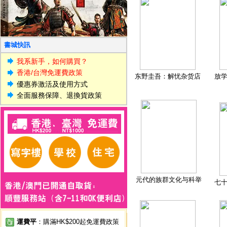
書城快訊
我系新手，如何購買？
香港/台灣免運費政策
东野圭吾：解忧杂货店
放
優惠券激活及使用方式
全面服務保障、退換貨政策
元代的族群文化与科举
七
運費平
：購滿HK$200起免運費政策