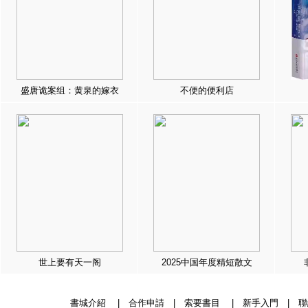
盛唐诡案组：黄泉的嫁衣
不便的便利店
世上要有天一阁
2025中国年度精短散文
書城介紹
|
合作申請
|
索要書目
|
新手入門
|
聯