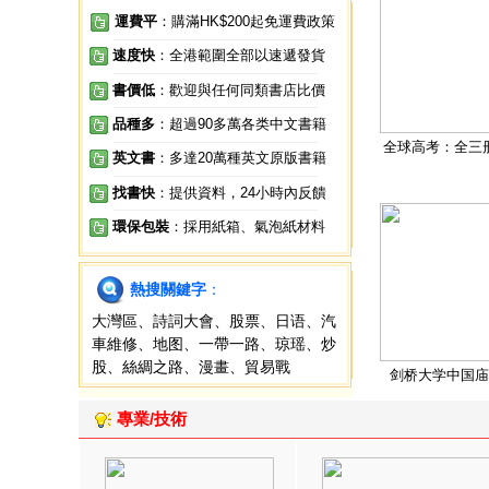
運費平
：購滿HK$200起免運費政策
速度快
：全港範圍全部以速遞發貨
書價低
：歡迎與任何同類書店比價
品種多
：超過90多萬各类中文書籍
全球高考：全三
英文書
：多達20萬種英文原版書籍
找書快
：提供資料，24小時內反饋
環保包裝
：採用紙箱、氣泡紙材料
熱搜關鍵字
：
大灣區
、
詩詞大會
、
股票
、
日语
、
汽
車維修
、
地图
、
一帶一路
、
琼瑶
、
炒
股
、
絲綢之路
、
漫畫
、
貿易戰
剑桥大学中国庙
專業/技術