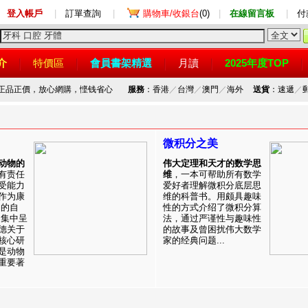
登入帳戶
|
訂單查詢
|
購物車/收銀台
(0)
|
在線留言板
|
付
介
特價區
會員書架精選
月讀
2025年度TOP
，正品正價，放心網購，悭钱省心
服務
：香港
／
台灣
／
澳門
／
海外
送貨
：速遞
／
微积分之美
动物的
伟大定理和天才的数学思
有责任
维
，一本可帮助所有数学
受能力
爱好者理解微积分底层思
作为康
维的科普书。用颇具趣味
目的自
性的方式介绍了微积分算
。集中呈
法，通过严谨性与趣味性
德关于
的故事及曾困扰伟大数学
核心研
家的经典问题...
是动物
重要著