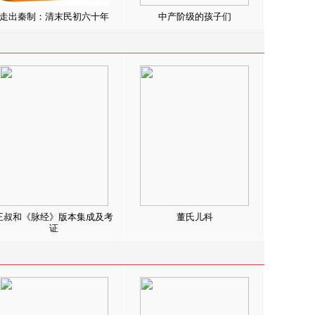
走出秦制：清末民初六十年
中产阶级的孩子们
王叔和《脉经》版本集成及考
董氏儿科
证