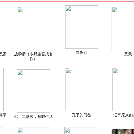
白夜行
货店
放学后（东野圭吾成名
恶意
作）
科举
孔子的门徒
汇率原来如
七十二物候：顺时生活