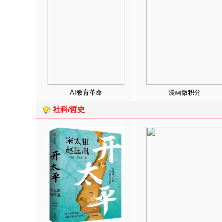
AI教育革命
漫画微积分
社科/哲史