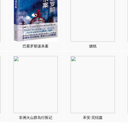
巴塞罗那谋杀案
烧纸
非洲火山群岛行医记
禾安·完结篇