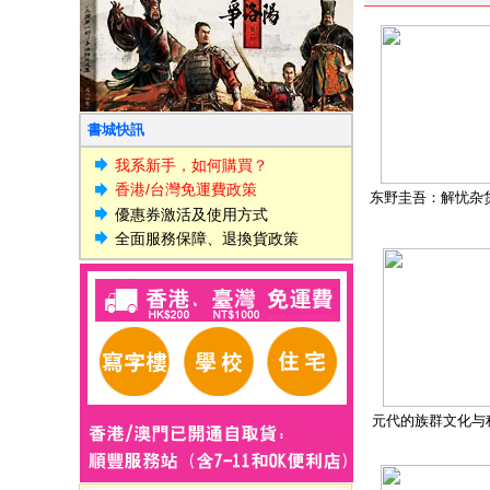
書城快訊
我系新手，如何購買？
香港/台灣免運費政策
东野圭吾：解忧杂
優惠券激活及使用方式
全面服務保障、退換貨政策
元代的族群文化与