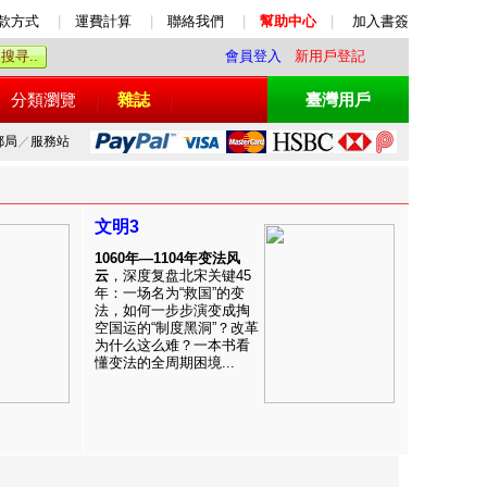
款方式
|
運費計算
|
聯絡我們
|
幫助中心
|
加入書簽
會員登入
新用戶登記
分類瀏覽
雜誌
臺灣用戶
郵局
／
服務站
文明3
1060年—1104年变法风
云
，深度复盘北宋关键45
年：一场名为“救国”的变
法，如何一步步演变成掏
空国运的“制度黑洞”？改革
为什么这么难？一本书看
懂变法的全周期困境...