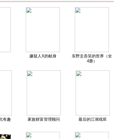
嫌疑人X的献身
东野圭吾笑的世界（全
4册）
此有趣
家族财富管理顾问
最后的江湖戏班