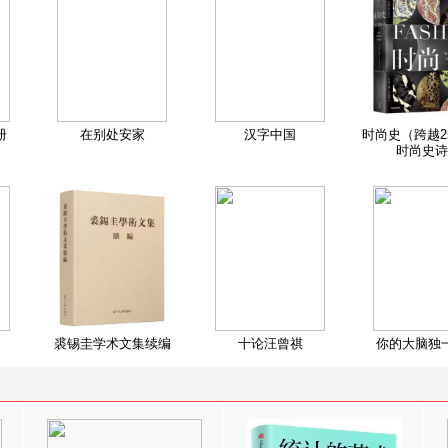
册
在别处安家
汉字中国
时尚史（跨越2
时尚史诗
裘锡圭学术文集续编
十论汪曾祺
你的大脑独