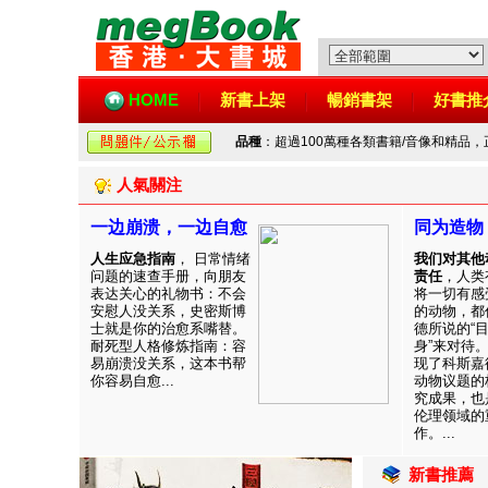
HOME
新書上架
暢銷書架
好書推
品種
：超過100萬種各類書籍/音像和精品
人氣關注
一边崩溃，一边自愈
同为造物
人生应急指南
， 日常情绪
我们对其他
问题的速查手册，向朋友
责任
，人类
表达关心的礼物书：不会
将一切有感
安慰人没关系，史密斯博
的动物，都
士就是你的治愈系嘴替。
德所说的“
耐死型人格修炼指南：容
身”来对待
易崩溃没关系，这本书帮
现了科斯嘉
你容易自愈...
动物议题的
究成果，也
伦理领域的
作。...
新書推薦