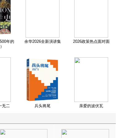
500年的
余华2026全新演讲集
2026政策热点面对面
）
一无二
兵头将尾
亲爱的波伏瓦