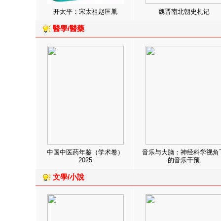
开太平：宋太祖赵匡胤
魏晋南北朝史札记
醫學/醫藥
中国中医药年鉴（学术卷）
音乐与大脑：神经科学视角
2025
的音乐干预
文學/小說