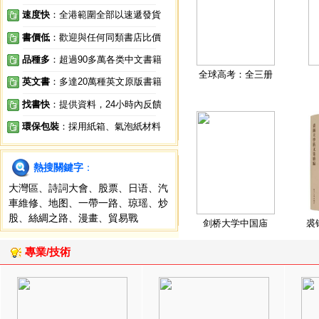
速度快
：全港範圍全部以速遞發貨
書價低
：歡迎與任何同類書店比價
品種多
：超過90多萬各类中文書籍
全球高考：全三册
英文書
：多達20萬種英文原版書籍
找書快
：提供資料，24小時內反饋
環保包裝
：採用紙箱、氣泡紙材料
熱搜關鍵字
：
大灣區
、
詩詞大會
、
股票
、
日语
、
汽
車維修
、
地图
、
一帶一路
、
琼瑶
、
炒
股
、
絲綢之路
、
漫畫
、
貿易戰
剑桥大学中国庙
裘
專業/技術