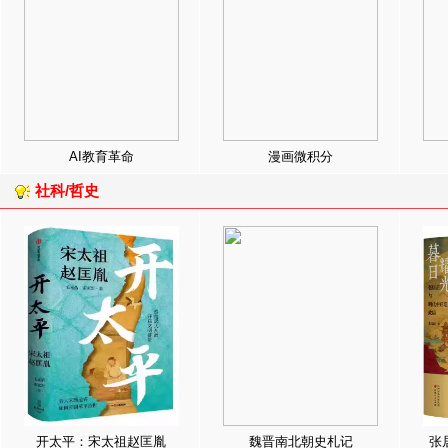
AI教育革命
漫画微积分
社科/哲史
开太平：宋太祖赵匡胤
魏晋南北朝史札记
张