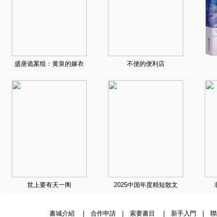
盛唐诡案组：黄泉的嫁衣
不便的便利店
世上要有天一阁
2025中国年度精短散文
書城介紹
|
合作申請
|
索要書目
|
新手入門
|
聯