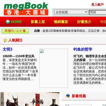
登入帳戶
HOME
新書上架
暢銷書架
好書推介
特
品種
：超過100萬種各類書籍/音像和精品，正品正價，
人氣關注
文明3
钓鱼的哲学
1060年—1104年变法风
对飞钓、物理学及生命
云
，深度复盘北宋关键45
义的探索
，当一位深耕
年：一场名为“救国”的变
理前沿的理论物理学家
法，如何一步步演变成掏
起飞钓竿，被公式与学
空国运的“制度黑洞”？改革
会议填满的旅途，忽然
为什么这么难？一本书看
出了联结自然与内心的
懂变法的全周期困境...
柔枝桠。在巴西的热带
流里偶遇鲜见的鳟鱼...
新書推薦