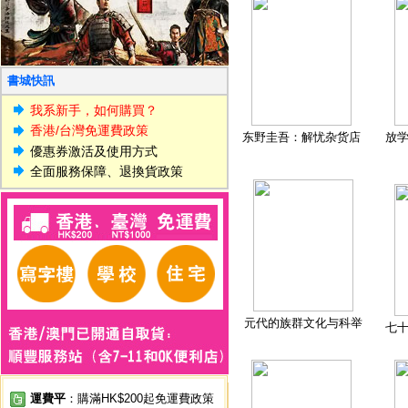
書城快訊
我系新手，如何購買？
香港/台灣免運費政策
东野圭吾：解忧杂货店
放
優惠券激活及使用方式
全面服務保障、退換貨政策
元代的族群文化与科举
七
運費平
：購滿HK$200起免運費政策