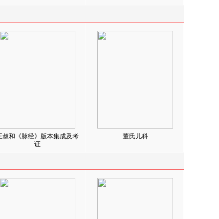
王叔和《脉经》版本集成及考
董氏儿科
证