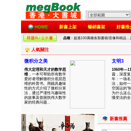
HOME
新書上架
暢銷書架
好書推
品種
：超過100萬種各類書籍/音像和精品
人氣關注
微积分之美
文明3
伟大定理和天才的数学思
1060年—
维
，一本可帮助所有数学
云
，深度复
爱好者理解微积分底层思
年：一场名
维的科普书。用颇具趣味
法，如何一
性的方式介绍了微积分算
空国运的“
法，通过严谨性与趣味性
为什么这么
的故事及曾困扰伟大数学
懂变法的全周
家的经典问题...
新書推薦