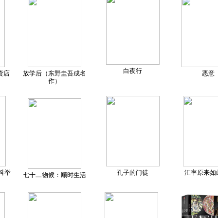
白夜行
货店
放学后（东野圭吾成名
恶意
作）
科举
孔子的门徒
汇率原来如
七十二物候：顺时生活