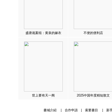
盛唐诡案组：黄泉的嫁衣
不便的便利店
世上要有天一阁
2025中国年度精短散文
書城介紹
|
合作申請
|
索要書目
|
新