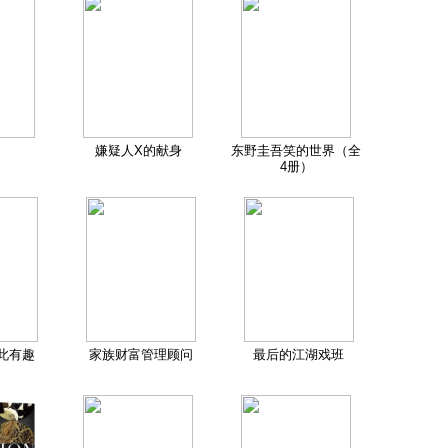
嫌疑人X的献身
东野圭吾笑的世界（全
4册）
此有趣
家族财富管理顾问
最后的江湖戏班