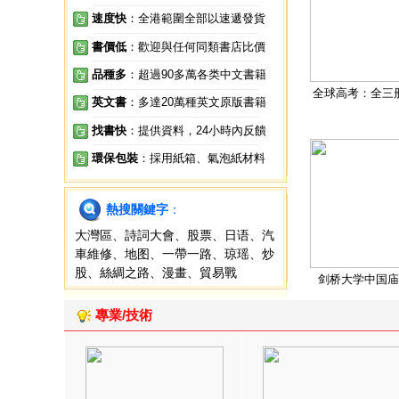
速度快
：全港範圍全部以速遞發貨
書價低
：歡迎與任何同類書店比價
品種多
：超過90多萬各类中文書籍
全球高考：全三
英文書
：多達20萬種英文原版書籍
找書快
：提供資料，24小時內反饋
環保包裝
：採用紙箱、氣泡紙材料
熱搜關鍵字
：
大灣區
、
詩詞大會
、
股票
、
日语
、
汽
車維修
、
地图
、
一帶一路
、
琼瑶
、
炒
股
、
絲綢之路
、
漫畫
、
貿易戰
剑桥大学中国庙
專業/技術