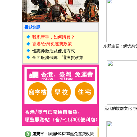
書城快訊
我系新手，如何購買？
香港/台灣免運費政策
东野圭吾：解忧杂
優惠券激活及使用方式
全面服務保障、退換貨政策
元代的族群文化与
運費平
：購滿HK$200起免運費政策