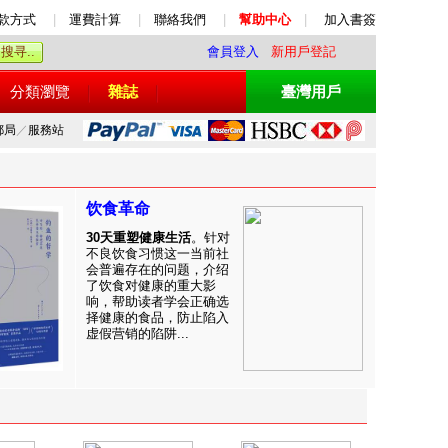
款方式
|
運費計算
|
聯絡我們
|
幫助中心
|
加入書簽
會員登入
新用戶登記
分類瀏覽
雜誌
臺灣用戶
郵局
／
服務站
饮食革命
30天重塑健康生活
。针对
不良饮食习惯这一当前社
会普遍存在的问题，介绍
了饮食对健康的重大影
响，帮助读者学会正确选
择健康的食品，防止陷入
虚假营销的陷阱...