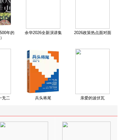
500年的
余华2026全新演讲集
2026政策热点面对面
）
一无二
兵头将尾
亲爱的波伏瓦