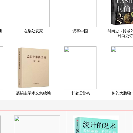
册
在别处安家
汉字中国
时尚史（跨越2
时尚史诗
裘锡圭学术文集续编
十论汪曾祺
你的大脑独