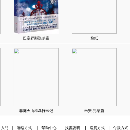
巴塞罗那谋杀案
烧纸
非洲火山群岛行医记
禾安·完结篇
手入門
|
聯絡方式
|
幫助中心
|
找書說明
|
送貨方式
|
付款方式