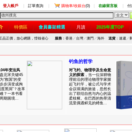
登入帳戶
|
訂單查詢
|
購物車/收銀台
(0)
|
在線留言板
|
付
介
特價區
會員書架精選
月讀
2025年度TOP
，正品正價，放心網購，悭钱省心
服務
：香港
／
台灣
／
澳門
／
海外
送貨
：速遞
／
钓鱼的哲学
1104年变法风
对飞钓、物理学及生命意
盘北宋关键45
义的探索
，当一位深耕物
为“救国”的变
理前沿的理论物理学家握
步步演变成掏
起飞钓竿，被公式与学术
制度黑洞”？改革
会议填满的旅途，忽然长
难？一本书看
出了联结自然与内心的温
期困境...
柔枝桠。在巴西的热带清
流里偶遇鲜见的鳟鱼...