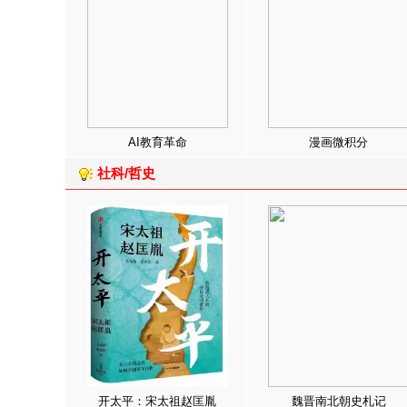
AI教育革命
漫画微积分
社科/哲史
开太平：宋太祖赵匡胤
魏晋南北朝史札记