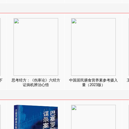
下
思考经方：《伤寒论》六经方
中国居民膳食营养素参考摄入
证病机辨治心悟
量（2023版）