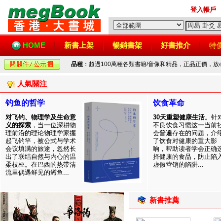
登入帳戶
HOME
新書上架
暢銷書架
好書推介
特
品種
：超過100萬種各類書籍/音像和精品，正品正價，
人氣關注
钓鱼的哲学
饮食革命
对飞钓、物理学及生命意
30天重塑健康生活
。针
义的探索
，当一位深耕物
不良饮食习惯这一当前
理前沿的理论物理学家握
会普遍存在的问题，介
起飞钓竿，被公式与学术
了饮食对健康的重大影
会议填满的旅途，忽然长
响，帮助读者学会正确
出了联结自然与内心的温
择健康的食品，防止陷
柔枝桠。在巴西的热带清
虚假营销的陷阱...
流里偶遇鲜见的鳟鱼...
新書推薦