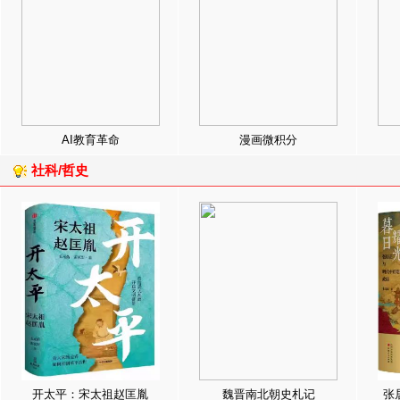
AI教育革命
漫画微积分
社科/哲史
开太平：宋太祖赵匡胤
魏晋南北朝史札记
张