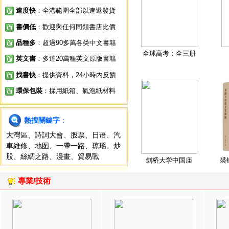
速度快
：全港範圍全部以速遞發貨
書價低
：歡迎與任何同類書店比價
品種多
：超過90多萬各类中文書籍
全球高考：全三册
英文書
：多達20萬種英文原版書籍
找書快
：提供資料，24小時內反饋
環保包裝
：採用紙箱、氣泡紙材料
熱搜關鍵字
：
大灣區
、
詩詞大會
、
股票
、
日语
、
汽
車維修
、
地图
、
一帶一路
、
琼瑶
、
炒
股
、
絲綢之路
、
漫畫
、
貿易戰
剑桥大学中国庙
裘
專業/技術