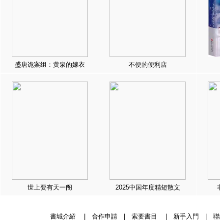
盛唐诡案组：黄泉的嫁衣
不便的便利店
世上要有天一阁
2025中国年度精短散文
書城介紹
|
合作申請
|
索要書目
|
新手入門
|
聯