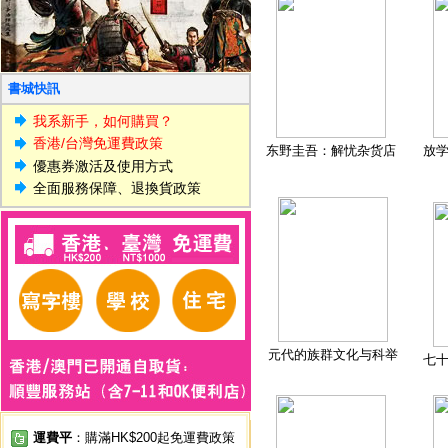
書城快訊
我系新手，如何購買？
香港/台灣免運費政策
东野圭吾：解忧杂货店
放
優惠券激活及使用方式
全面服務保障、退換貨政策
元代的族群文化与科举
七
運費平
：購滿HK$200起免運費政策