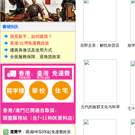
書城快訊
我系新手，如何購買？
香港/台灣免運費政策
东野圭吾：解忧杂货店
放
優惠券激活及使用方式
全面服務保障、退換貨政策
元代的族群文化与科举
七
運費平
：購滿HK$200起免運費政策