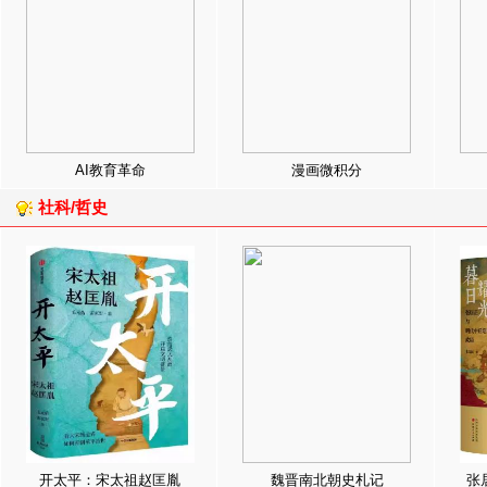
AI教育革命
漫画微积分
社科/哲史
开太平：宋太祖赵匡胤
魏晋南北朝史札记
张