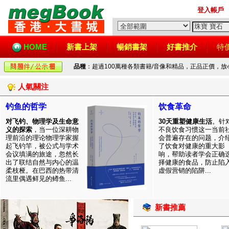
登入帳戶
HOME
新書上架
暢銷書架
好書推介
特
品種
：超過100萬種各類書籍/音像和精品，正品正價，
人氣關注
钓鱼的哲学
饮食革命
对飞钓、物理学及生命意
30天重塑健康生活
。针
义的探索
，当一位深耕物
不良饮食习惯这一当前
理前沿的理论物理学家握
会普遍存在的问题，介
起飞钓竿，被公式与学术
了饮食对健康的重大影
会议填满的旅途，忽然长
响，帮助读者学会正确
出了联结自然与内心的温
择健康的食品，防止陷
柔枝桠。在巴西的热带清
虚假营销的陷阱...
流里偶遇鲜见的鳟鱼...
新書推薦