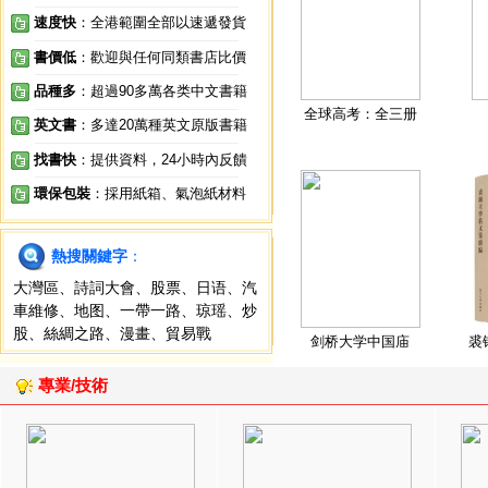
速度快
：全港範圍全部以速遞發貨
書價低
：歡迎與任何同類書店比價
品種多
：超過90多萬各类中文書籍
全球高考：全三册
英文書
：多達20萬種英文原版書籍
找書快
：提供資料，24小時內反饋
環保包裝
：採用紙箱、氣泡紙材料
熱搜關鍵字
：
大灣區
、
詩詞大會
、
股票
、
日语
、
汽
車維修
、
地图
、
一帶一路
、
琼瑶
、
炒
股
、
絲綢之路
、
漫畫
、
貿易戰
剑桥大学中国庙
裘
專業/技術