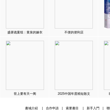
盛唐诡案组：黄泉的嫁衣
不便的便利店
世上要有天一阁
2025中国年度精短散文
書城介紹
|
合作申請
|
索要書目
|
新手入門
|
聯