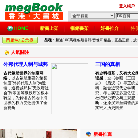
登入帳戶
HOME
新書上架
暢銷書架
好書推介
特
品種
：超過100萬種各類書籍/音像和精品，正品正價，
人氣關注
外邦代理人制与城邦
三国的真相
古代希腊世界的制度网
有史料根基，又有大众
络
，以古希腊重要的荣誉
读感
，全书参照《三国
制度“外邦代理人制”为透
志》《后汉书》等正统
镜，透视城邦从“无政府社
料，融合近现代史学研
会”到帝国等级秩序的根本
究、考古实证多重佐证
转型，为解读古代地中海
杜绝野史戏说与主观臆
世界的权力变迁提供了全
断，还原汉末至魏晋的
新视角...
实宏大历史图景...
新書推薦