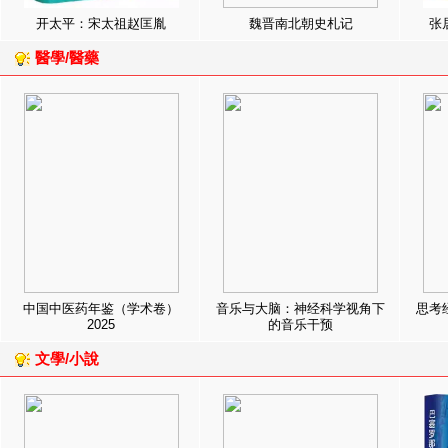
开太平：宋太祖赵匡胤
魏晋南北朝史札记
张
醫學/醫藥
中国中医药年鉴（学术卷）
音乐与大脑：神经科学视角下
思考
2025
的音乐干预
文學/小說