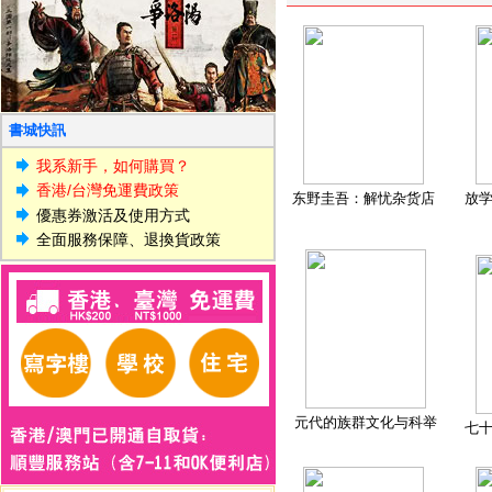
書城快訊
我系新手，如何購買？
香港/台灣免運費政策
东野圭吾：解忧杂货店
放
優惠券激活及使用方式
全面服務保障、退換貨政策
元代的族群文化与科举
七