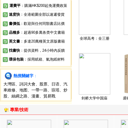
運費平
：購滿HK$200起免運費政策
速度快
：全港範圍全部以速遞發貨
書價低
：歡迎與任何同類書店比價
品種多
：超過90多萬各类中文書籍
全球高考：全三册
英文書
：多達20萬種英文原版書籍
找書快
：提供資料，24小時內反饋
環保包裝
：採用紙箱、氣泡紙材料
熱搜關鍵字
：
大灣區
、
詩詞大會
、
股票
、
日语
、
汽
車維修
、
地图
、
一帶一路
、
琼瑶
、
炒
股
、
絲綢之路
、
漫畫
、
貿易戰
剑桥大学中国庙
裘
專業/技術