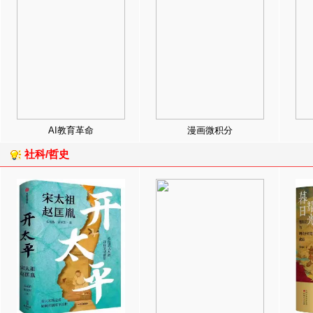
AI教育革命
漫画微积分
社科/哲史