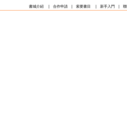
書城介紹
|
合作申請
|
索要書目
|
新手入門
|
聯