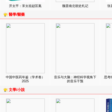
开太平：宋太祖赵匡胤
魏晋南北朝史札记
张
醫學/醫藥
中国中医药年鉴（学术卷）
音乐与大脑：神经科学视角下
思考
2025
的音乐干预
文學/小說