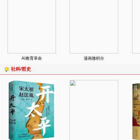
AI教育革命
漫画微积分
社科/哲史