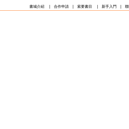
書城介紹
|
合作申請
|
索要書目
|
新手入門
|
聯