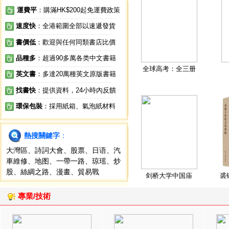
運費平
：購滿HK$200起免運費政策
速度快
：全港範圍全部以速遞發貨
書價低
：歡迎與任何同類書店比價
品種多
：超過90多萬各类中文書籍
全球高考：全三册
英文書
：多達20萬種英文原版書籍
找書快
：提供資料，24小時內反饋
環保包裝
：採用紙箱、氣泡紙材料
熱搜關鍵字
：
大灣區
、
詩詞大會
、
股票
、
日语
、
汽
車維修
、
地图
、
一帶一路
、
琼瑶
、
炒
股
、
絲綢之路
、
漫畫
、
貿易戰
剑桥大学中国庙
裘
專業/技術