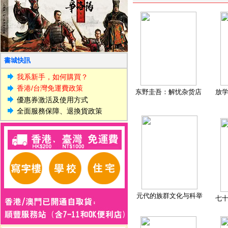
書城快訊
我系新手，如何購買？
香港/台灣免運費政策
东野圭吾：解忧杂货店
放
優惠券激活及使用方式
全面服務保障、退換貨政策
元代的族群文化与科举
七