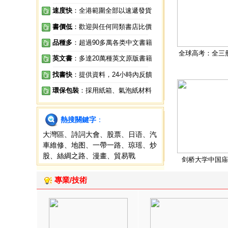
速度快
：全港範圍全部以速遞發貨
書價低
：歡迎與任何同類書店比價
品種多
：超過90多萬各类中文書籍
全球高考：全三
英文書
：多達20萬種英文原版書籍
找書快
：提供資料，24小時內反饋
環保包裝
：採用紙箱、氣泡紙材料
熱搜關鍵字
：
大灣區
、
詩詞大會
、
股票
、
日语
、
汽
車維修
、
地图
、
一帶一路
、
琼瑶
、
炒
股
、
絲綢之路
、
漫畫
、
貿易戰
剑桥大学中国庙
專業/技術