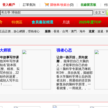
登入帳戶
|
訂單查詢
|
購物車/收銀台
(0)
|
在線留言板
|
付
介
特價區
會員書架精選
月讀
2025年度TOP
，正品正價，放心網購，悭钱省心
服務
：香港
／
台灣
／
澳門
／
海外
送貨
：速遞
／
大师班
强者心态
0年故事写作课
让你一路开挂，所向披
他30年写作课
靡
， 能掌控自己大脑的
知名“剧本医
人，才能掌控自己的命
完整、精准、实
运！脑科学专家姚乃琳耗
写作技法，22
时3年，亲自执笔，揭秘耶
创作的迷雾，
鲁大学脑科学博士后的强
成别人写不出
者法则，用通俗的语言拆
……...
解复杂的脑科学原理，一
看就懂，一用就灵。。...