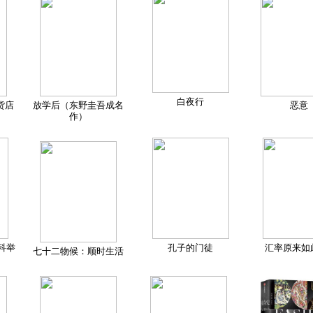
白夜行
货店
放学后（东野圭吾成名
恶意
作）
科举
孔子的门徒
汇率原来如
七十二物候：顺时生活