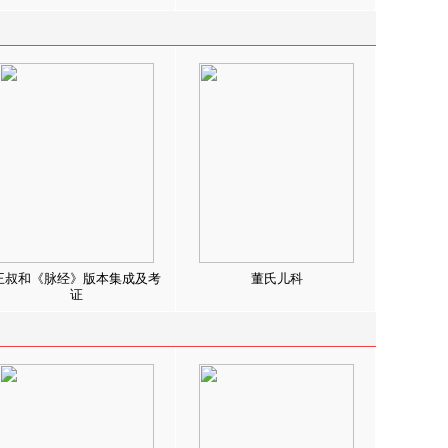
王叔和《脉经》版本集成及考
董氏儿科
证