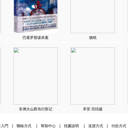
巴塞罗那谋杀案
烧纸
非洲火山群岛行医记
禾安·完结篇
手入門
|
聯絡方式
|
幫助中心
|
找書說明
|
送貨方式
|
付款方式