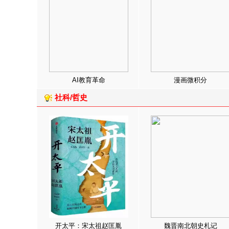
AI教育革命
漫画微积分
社科/哲史
开太平：宋太祖赵匡胤
魏晋南北朝史札记