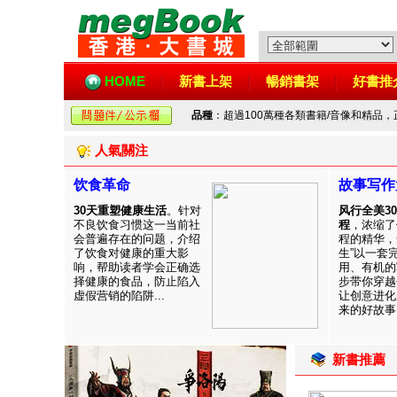
HOME
新書上架
暢銷書架
好書推
品種
：超過100萬種各類書籍/音像和精品
人氣關注
饮食革命
故事写作
30天重塑健康生活
。针对
风行全美3
不良饮食习惯这一当前社
程
，浓缩了
会普遍存在的问题，介绍
程的精华，
了饮食对健康的重大影
生”以一套
响，帮助读者学会正确选
用、有机的
择健康的食品，防止陷入
步带你穿越
虚假营销的陷阱...
让创意进化
来的好故事！
新書推薦