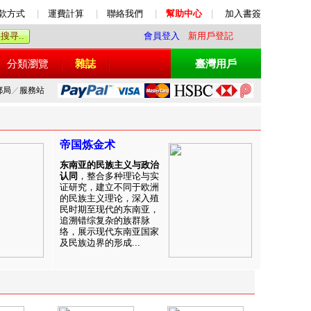
款方式
|
運費計算
|
聯絡我們
|
幫助中心
|
加入書簽
會員登入
新用戶登記
分類瀏覽
雜誌
臺灣用戶
郵局
／
服務站
帝国炼金术
东南亚的民族主义与政治
认同
，整合多种理论与实
证研究，建立不同于欧洲
的民族主义理论，深入殖
民时期至现代的东南亚，
追溯错综复杂的族群脉
络，展示现代东南亚国家
及民族边界的形成...