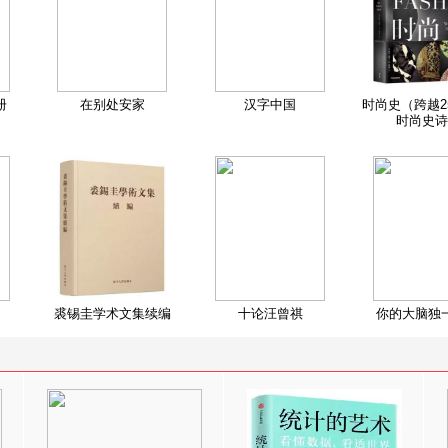
册
在别处安家
汉字中国
时尚史（跨越2
时尚史诗
裘锡圭学术文集续编
十论汪曾祺
你的大脑独