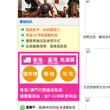
書城快訊
我系新手，如何購買？
香港/台灣免運費政策
东野圭吾：解忧杂
優惠券激活及使用方式
全面服務保障、退換貨政策
元代的族群文化与
運費平
：購滿HK$200起免運費政策