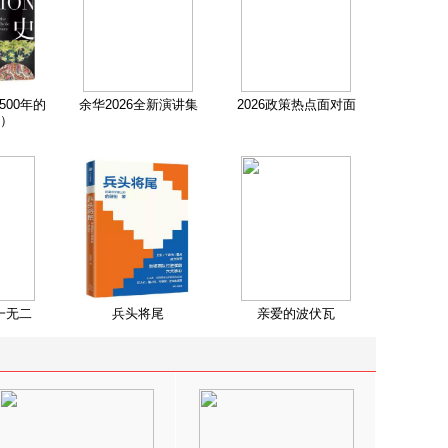
500年的
余华2026全新演讲集
2026政策热点面对面
）
一无二
兵头将尾
亲爱的波伏瓦