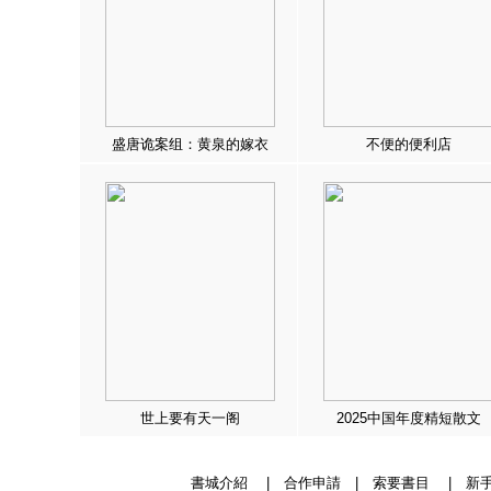
盛唐诡案组：黄泉的嫁衣
不便的便利店
世上要有天一阁
2025中国年度精短散文
書城介紹
|
合作申請
|
索要書目
|
新