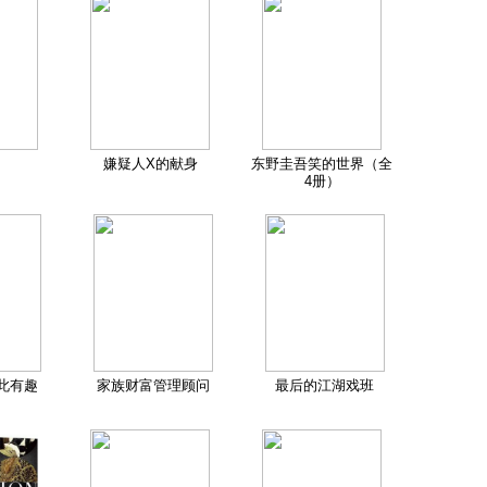
嫌疑人X的献身
东野圭吾笑的世界（全
4册）
此有趣
家族财富管理顾问
最后的江湖戏班