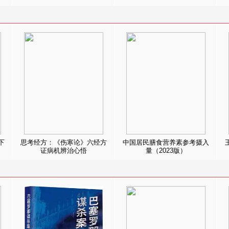
下
思考经方：《伤寒论》六经方
中国居民膳食营养素参考摄入
证病机辨治心悟
量（2023版）