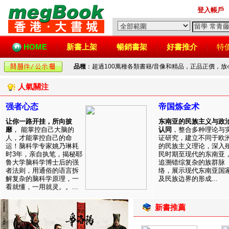
登入帳戶
HOME
新書上架
暢銷書架
好書推介
特
品種
：超過100萬種各類書籍/音像和精品，正品正價，
人氣關注
强者心态
帝国炼金术
让你一路开挂，所向披
东南亚的民族主义与政
靡
， 能掌控自己大脑的
认同
，整合多种理论与
人，才能掌控自己的命
证研究，建立不同于欧
运！脑科学专家姚乃琳耗
的民族主义理论，深入
时3年，亲自执笔，揭秘耶
民时期至现代的东南亚
鲁大学脑科学博士后的强
追溯错综复杂的族群脉
者法则，用通俗的语言拆
络，展示现代东南亚国
解复杂的脑科学原理，一
及民族边界的形成...
看就懂，一用就灵。。...
新書推薦