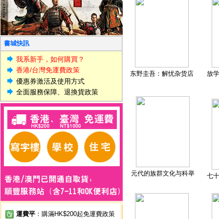
書城快訊
我系新手，如何購買？
香港/台灣免運費政策
东野圭吾：解忧杂货店
放
優惠券激活及使用方式
全面服務保障、退換貨政策
元代的族群文化与科举
七
運費平
：購滿HK$200起免運費政策