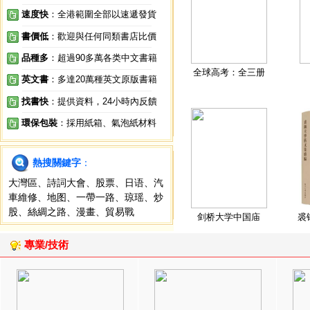
速度快
：全港範圍全部以速遞發貨
書價低
：歡迎與任何同類書店比價
品種多
：超過90多萬各类中文書籍
全球高考：全三册
英文書
：多達20萬種英文原版書籍
找書快
：提供資料，24小時內反饋
環保包裝
：採用紙箱、氣泡紙材料
熱搜關鍵字
：
大灣區
、
詩詞大會
、
股票
、
日语
、
汽
車維修
、
地图
、
一帶一路
、
琼瑶
、
炒
股
、
絲綢之路
、
漫畫
、
貿易戰
剑桥大学中国庙
裘
專業/技術