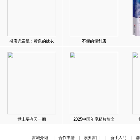
盛唐诡案组：黄泉的嫁衣
不便的便利店
世上要有天一阁
2025中国年度精短散文
書城介紹
|
合作申請
|
索要書目
|
新手入門
|
聯