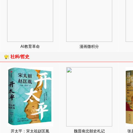
AI教育革命
漫画微积分
社科/哲史
开太平：宋太祖赵匡胤
魏晋南北朝史札记
张