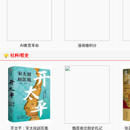
AI教育革命
漫画微积分
社科/哲史
开太平：宋太祖赵匡胤
魏晋南北朝史札记
张