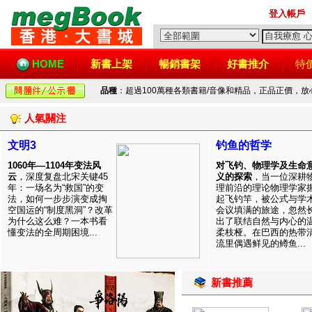
登入帳戶
HOME
新書上架
暢銷書架
好書推介
特
品種
：超過100萬種各類書籍/音像和精品，正品正價，
人氣關注
文明3
钓鱼的哲学
1060年—1104年变法风
对飞钓、物理学及生命
云
，深度复盘北宋关键45
义的探索
，当一位深耕
年：一场名为“救国”的变
理前沿的理论物理学家
法，如何一步步演变成掏
起飞钓竿，被公式与学
空国运的“制度黑洞”？改革
会议填满的旅途，忽然
为什么这么难？一本书看
出了联结自然与内心的
懂变法的全周期困境...
柔枝桠。在巴西的热带
流里偶遇鲜见的鳟鱼...
新書推薦