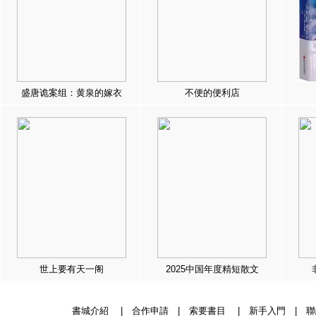
盛唐诡案组：黄泉的嫁衣
不便的便利店
世上要有天一阁
2025中国年度精短散文
書城介紹
|
合作申請
|
索要書目
|
新手入門
|
聯