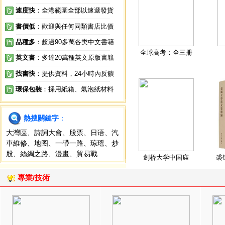
速度快
：全港範圍全部以速遞發貨
書價低
：歡迎與任何同類書店比價
品種多
：超過90多萬各类中文書籍
全球高考：全三册
英文書
：多達20萬種英文原版書籍
找書快
：提供資料，24小時內反饋
環保包裝
：採用紙箱、氣泡紙材料
熱搜關鍵字
：
大灣區
、
詩詞大會
、
股票
、
日语
、
汽
車維修
、
地图
、
一帶一路
、
琼瑶
、
炒
股
、
絲綢之路
、
漫畫
、
貿易戰
剑桥大学中国庙
裘
專業/技術