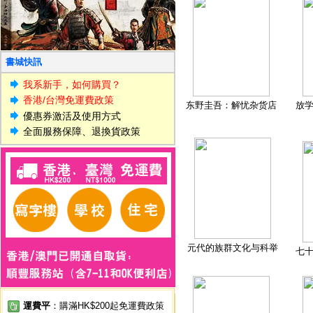
書城快訊
我系新手，如何購買？
香港/台灣免運費政策
东野圭吾：解忧杂货店
放
優惠券激活及使用方式
全面服務保障、退換貨政策
元代的族群文化与科举
七
運費平
：購滿HK$200起免運費政策