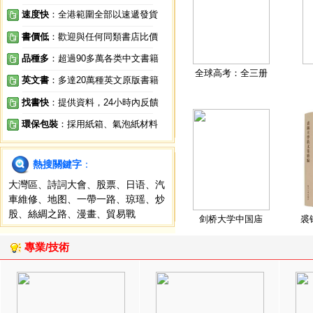
速度快
：全港範圍全部以速遞發貨
書價低
：歡迎與任何同類書店比價
品種多
：超過90多萬各类中文書籍
全球高考：全三册
英文書
：多達20萬種英文原版書籍
找書快
：提供資料，24小時內反饋
環保包裝
：採用紙箱、氣泡紙材料
熱搜關鍵字
：
大灣區
、
詩詞大會
、
股票
、
日语
、
汽
車維修
、
地图
、
一帶一路
、
琼瑶
、
炒
股
、
絲綢之路
、
漫畫
、
貿易戰
剑桥大学中国庙
裘
專業/技術