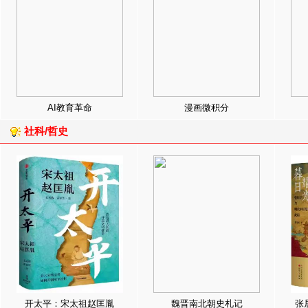
AI教育革命
漫画微积分
社科/哲史
开太平：宋太祖赵匡胤
魏晋南北朝史札记
张