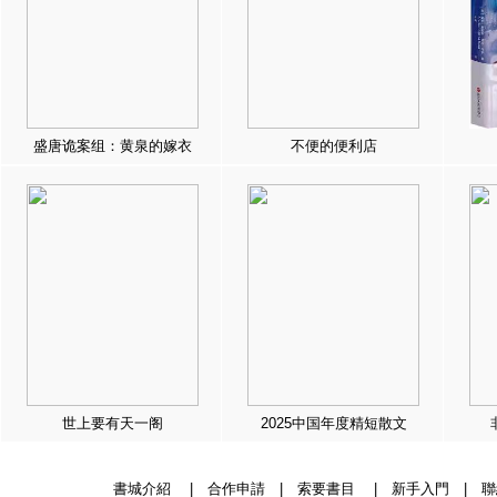
盛唐诡案组：黄泉的嫁衣
不便的便利店
世上要有天一阁
2025中国年度精短散文
書城介紹
|
合作申請
|
索要書目
|
新手入門
|
聯