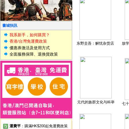
書城快訊
我系新手，如何購買？
香港/台灣免運費政策
东野圭吾：解忧杂货店
放
優惠券激活及使用方式
全面服務保障、退換貨政策
元代的族群文化与科举
七
運費平
：購滿HK$200起免運費政策