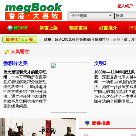
登入帳戶
HOME
新書上架
暢銷書架
好書推介
特
品種
：超過100萬種各類書籍/音像和精品，正品正價，
人氣關注
微积分之美
文明3
伟大定理和天才的数学思
1060年—1104年变法风
维
，一本可帮助所有数学
云
，深度复盘北宋关键4
爱好者理解微积分底层思
年：一场名为“救国”的变
维的科普书。用颇具趣味
法，如何一步步演变成
性的方式介绍了微积分算
空国运的“制度黑洞”？
法，通过严谨性与趣味性
为什么这么难？一本书
的故事及曾困扰伟大数学
懂变法的全周期困境...
家的经典问题...
新書推薦