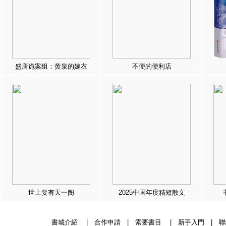
盛唐诡案组：黄泉的嫁衣
不便的便利店
世上要有天一阁
2025中国年度精短散文
書城介紹
|
合作申請
|
索要書目
|
新手入門
|
聯