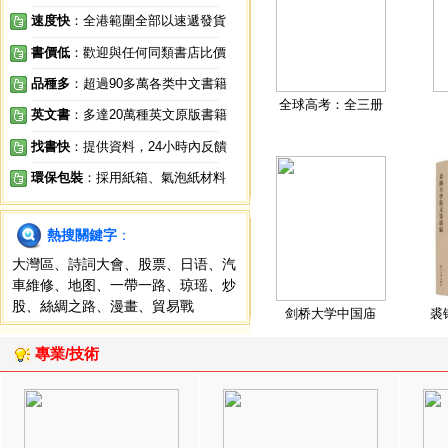
速度快
：全港範圍全部以速遞發貨
書價低
：歡迎與任何同類書店比價
品種多
：超過90多萬各类中文書籍
全球高考：全三册
英文書
：多達20萬種英文原版書籍
找書快
：提供資料，24小時內反饋
環保包裝
：採用紙箱、氣泡紙材料
熱搜關鍵字
：
大灣區
、
詩詞大會
、
股票
、
日语
、
汽
車維修
、
地图
、
一帶一路
、
琼瑶
、
炒
股
、
絲綢之路
、
漫畫
、
貿易戰
剑桥大学中国庙
裘
專業/技術