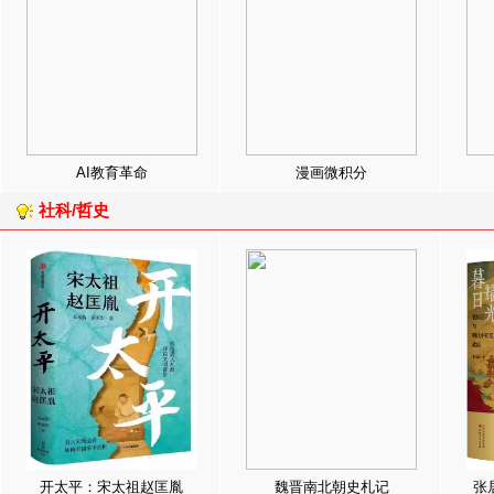
AI教育革命
漫画微积分
社科/哲史
开太平：宋太祖赵匡胤
魏晋南北朝史札记
张