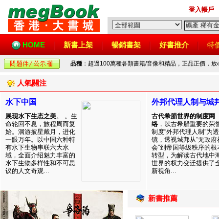
登入帳戶
HOME
新書上架
暢銷書架
好書推介
特
品種
：超過100萬種各類書籍/音像和精品，正品正價，
人氣關注
水下中国
外邦代理人制与城
展现水下生态之美
。 。生
古代希腊世界的制度网
命轮回不息，旅程周而复
络
，以古希腊重要的荣
始。洄游披星戴月，进化
制度“外邦代理人制”为透
一眼万年。以中国六种特
镜，透视城邦从“无政府
有水下生物串联六大水
会”到帝国等级秩序的根
域，全面介绍魅力丰富的
转型，为解读古代地中
水下生物多样性和不可思
世界的权力变迁提供了
议的人文奇观...
新视角...
新書推薦