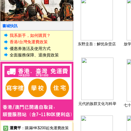
書城快訊
我系新手，如何購買？
香港/台灣免運費政策
东野圭吾：解忧杂货店
放
優惠券激活及使用方式
全面服務保障、退換貨政策
元代的族群文化与科举
七
運費平
：購滿HK$200起免運費政策