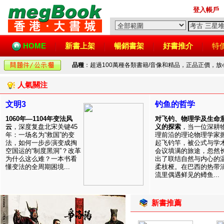
登入帳戶
HOME
新書上架
暢銷書架
好書推介
特
品種
：超過100萬種各類書籍/音像和精品，正品正價，
人氣關注
文明3
钓鱼的哲学
1060年—1104年变法风
对飞钓、物理学及生命
云
，深度复盘北宋关键45
义的探索
，当一位深耕
年：一场名为“救国”的变
理前沿的理论物理学家
法，如何一步步演变成掏
起飞钓竿，被公式与学
空国运的“制度黑洞”？改革
会议填满的旅途，忽然
为什么这么难？一本书看
出了联结自然与内心的
懂变法的全周期困境...
柔枝桠。在巴西的热带
流里偶遇鲜见的鳟鱼...
新書推薦