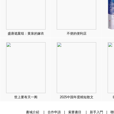
盛唐诡案组：黄泉的嫁衣
不便的便利店
世上要有天一阁
2025中国年度精短散文
書城介紹
|
合作申請
|
索要書目
|
新手入門
|
聯