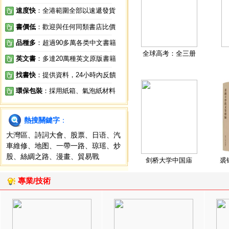
速度快
：全港範圍全部以速遞發貨
書價低
：歡迎與任何同類書店比價
品種多
：超過90多萬各类中文書籍
全球高考：全三册
英文書
：多達20萬種英文原版書籍
找書快
：提供資料，24小時內反饋
環保包裝
：採用紙箱、氣泡紙材料
熱搜關鍵字
：
大灣區
、
詩詞大會
、
股票
、
日语
、
汽
車維修
、
地图
、
一帶一路
、
琼瑶
、
炒
股
、
絲綢之路
、
漫畫
、
貿易戰
剑桥大学中国庙
裘
專業/技術