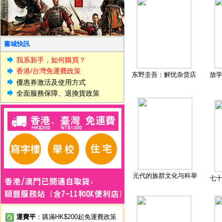
書城快訊
我系新手，如何購買？
香港/台灣免運費政策
东野圭吾：解忧杂货店
放
優惠券激活及使用方式
全面服務保障、退換貨政策
元代的族群文化与科举
七
運費平
：購滿HK$200起免運費政策