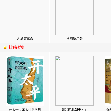
AI教育革命
漫画微积分
社科/哲史
开太平：宋太祖赵匡胤
魏晋南北朝史札记
张