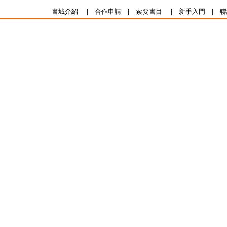
書城介紹
|
合作申請
|
索要書目
|
新手入門
|
聯