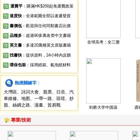
運費平
：購滿HK$200起免運費政策
速度快
：全港範圍全部以速遞發貨
書價低
：歡迎與任何同類書店比價
品種多
：超過90多萬各类中文書籍
全球高考：全三册
英文書
：多達20萬種英文原版書籍
找書快
：提供資料，24小時內反饋
環保包裝
：採用紙箱、氣泡紙材料
熱搜關鍵字
：
大灣區
、
詩詞大會
、
股票
、
日语
、
汽
車維修
、
地图
、
一帶一路
、
琼瑶
、
炒
股
、
絲綢之路
、
漫畫
、
貿易戰
剑桥大学中国庙
裘
專業/技術