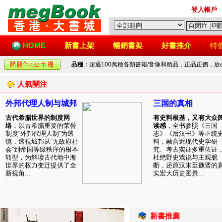
登入帳戶
HOME
新書上架
暢銷書架
好書推介
特
品種
：超過100萬種各類書籍/音像和精品，正品正價，
人氣關注
外邦代理人制与城邦
三国的真相
古代希腊世界的制度网
有史料根基，又有大众
络
，以古希腊重要的荣誉
读感
，全书参照《三国
制度“外邦代理人制”为透
志》《后汉书》等正统
镜，透视城邦从“无政府社
料，融合近现代史学研
会”到帝国等级秩序的根本
究、考古实证多重佐证
转型，为解读古代地中海
杜绝野史戏说与主观臆
世界的权力变迁提供了全
断，还原汉末至魏晋的
新视角...
实宏大历史图景...
新書推薦