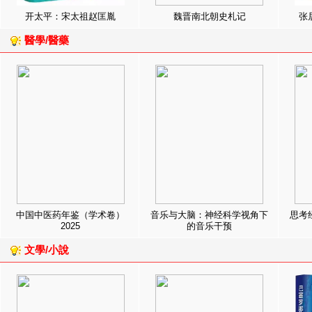
开太平：宋太祖赵匡胤
魏晋南北朝史札记
张
醫學/醫藥
中国中医药年鉴（学术卷）
音乐与大脑：神经科学视角下
思考
2025
的音乐干预
文學/小說