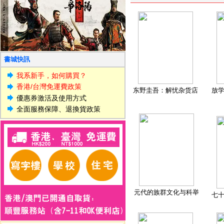
書城快訊
我系新手，如何購買？
香港/台灣免運費政策
东野圭吾：解忧杂货店
放
優惠券激活及使用方式
全面服務保障、退換貨政策
元代的族群文化与科举
七