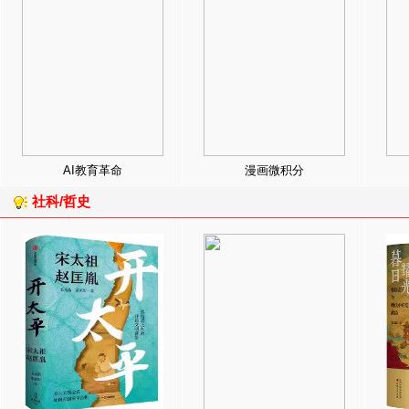
AI教育革命
漫画微积分
社科/哲史