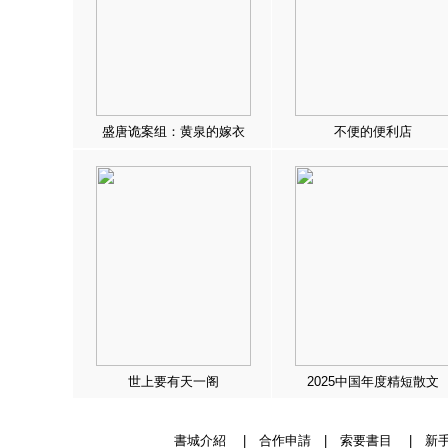
盛唐诡案组：黄泉的嫁衣
不便的便利店
世上要有天一阁
2025中国年度精短散文
書城介紹
|
合作申請
|
索要書目
|
新