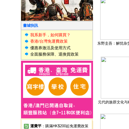
書城快訊
我系新手，如何購買？
香港/台灣免運費政策
东野圭吾：解忧杂
優惠券激活及使用方式
全面服務保障、退換貨政策
元代的族群文化与
運費平
：購滿HK$200起免運費政策