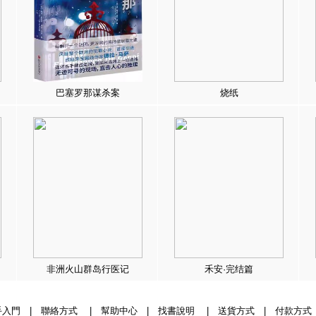
巴塞罗那谋杀案
烧纸
非洲火山群岛行医记
禾安·完结篇
手入門
|
聯絡方式
|
幫助中心
|
找書說明
|
送貨方式
|
付款方式