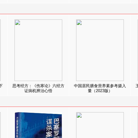
下
思考经方：《伤寒论》六经方
中国居民膳食营养素参考摄入
证病机辨治心悟
量（2023版）