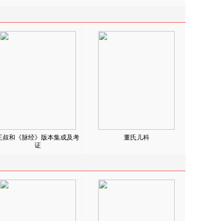
王叔和《脉经》版本集成及考
董氏儿科
证