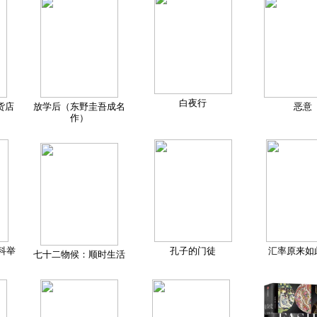
白夜行
货店
放学后（东野圭吾成名
恶意
作）
科举
孔子的门徒
汇率原来如
七十二物候：顺时生活