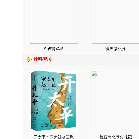
AI教育革命
漫画微积分
社科/哲史
开太平：宋太祖赵匡胤
魏晋南北朝史札记