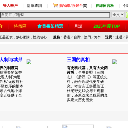
登入帳戶
|
訂單查詢
|
購物車/收銀台
(0)
|
在線留言板
|
付
介
特價區
會員書架精選
月讀
2025年度TOP
，正品正價，放心網購，悭钱省心
服務
：香港
／
台灣
／
澳門
／
海外
送貨
：速遞
／
人制与城邦
三国的真相
界的制度网
有史料根基，又有大众阅
腊重要的荣誉
读感
，全书参照《三国
代理人制”为透
志》《后汉书》等正统史
邦从“无政府社
料，融合近现代史学研
等级秩序的根本
究、考古实证多重佐证，
读古代地中海
杜绝野史戏说与主观臆
变迁提供了全
断，还原汉末至魏晋的真
实宏大历史图景...