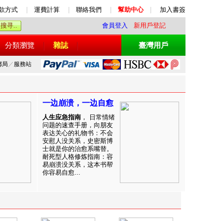
款方式
|
運費計算
|
聯絡我們
|
幫助中心
|
加入書簽
會員登入
新用戶登記
分類瀏覽
雜誌
臺灣用戶
郵局
／
服務站
一边崩溃，一边自愈
人生应急指南
， 日常情绪
问题的速查手册，向朋友
表达关心的礼物书：不会
安慰人没关系，史密斯博
士就是你的治愈系嘴替。
耐死型人格修炼指南：容
易崩溃没关系，这本书帮
你容易自愈...