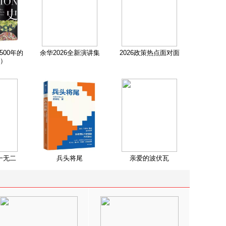
500年的
余华2026全新演讲集
2026政策热点面对面
）
一无二
兵头将尾
亲爱的波伏瓦