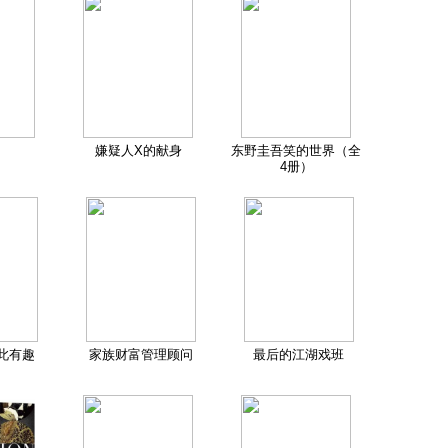
嫌疑人X的献身
东野圭吾笑的世界（全
4册）
此有趣
家族财富管理顾问
最后的江湖戏班