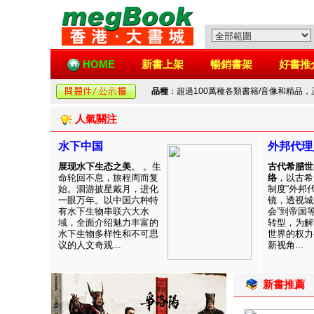
HOME
新書上架
暢銷書架
好書推
品種
：超過100萬種各類書籍/音像和精品
人氣關注
水下中国
外邦代理
展现水下生态之美
。 。生
古代希腊世
命轮回不息，旅程周而复
络
，以古希
始。洄游披星戴月，进化
制度“外邦
一眼万年。以中国六种特
镜，透视城
有水下生物串联六大水
会”到帝国
域，全面介绍魅力丰富的
转型，为解
水下生物多样性和不可思
世界的权力
议的人文奇观...
新视角...
新書推薦