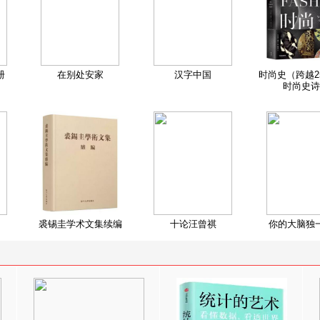
册
在别处安家
汉字中国
时尚史（跨越2
时尚史诗
裘锡圭学术文集续编
十论汪曾祺
你的大脑独