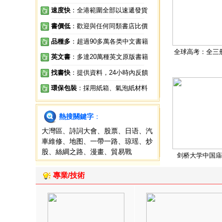
速度快
：全港範圍全部以速遞發貨
書價低
：歡迎與任何同類書店比價
品種多
：超過90多萬各类中文書籍
全球高考：全三
英文書
：多達20萬種英文原版書籍
找書快
：提供資料，24小時內反饋
環保包裝
：採用紙箱、氣泡紙材料
熱搜關鍵字
：
大灣區
、
詩詞大會
、
股票
、
日语
、
汽
車維修
、
地图
、
一帶一路
、
琼瑶
、
炒
股
、
絲綢之路
、
漫畫
、
貿易戰
剑桥大学中国庙
專業/技術