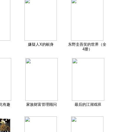
嫌疑人X的献身
东野圭吾笑的世界（全
4册）
此有趣
家族财富管理顾问
最后的江湖戏班