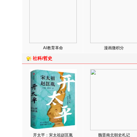
AI教育革命
漫画微积分
社科/哲史
开太平：宋太祖赵匡胤
魏晋南北朝史札记