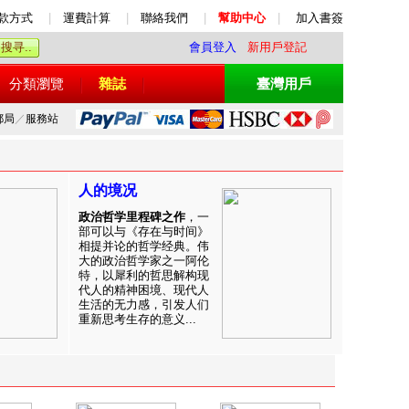
款方式
|
運費計算
|
聯絡我們
|
幫助中心
|
加入書簽
會員登入
新用戶登記
分類瀏覽
雜誌
臺灣用戶
郵局
／
服務站
人的境况
政治哲学里程碑之作
，一
部可以与《存在与时间》
相提并论的哲学经典。伟
大的政治哲学家之一阿伦
特，以犀利的哲思解构现
代人的精神困境、现代人
生活的无力感，引发人们
重新思考生存的意义...