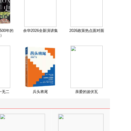
500年的
余华2026全新演讲集
2026政策热点面对面
）
一无二
兵头将尾
亲爱的波伏瓦