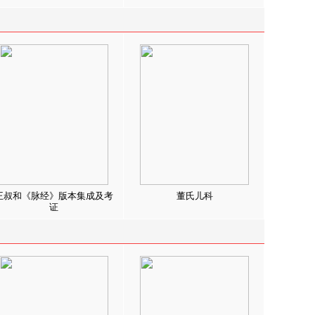
王叔和《脉经》版本集成及考
董氏儿科
证