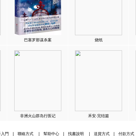
巴塞罗那谋杀案
烧纸
非洲火山群岛行医记
禾安·完结篇
手入門
|
聯絡方式
|
幫助中心
|
找書說明
|
送貨方式
|
付款方式