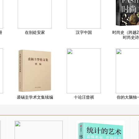
册
在别处安家
汉字中国
时尚史（跨越2
时尚史诗
裘锡圭学术文集续编
十论汪曾祺
你的大脑独