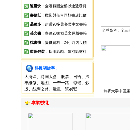
速度快
：全港範圍全部以速遞發貨
書價低
：歡迎與任何同類書店比價
品種多
：超過90多萬各类中文書籍
全球高考：全三
英文書
：多達20萬種英文原版書籍
找書快
：提供資料，24小時內反饋
環保包裝
：採用紙箱、氣泡紙材料
熱搜關鍵字
：
大灣區
、
詩詞大會
、
股票
、
日语
、
汽
車維修
、
地图
、
一帶一路
、
琼瑶
、
炒
股
、
絲綢之路
、
漫畫
、
貿易戰
剑桥大学中国庙
專業/技術