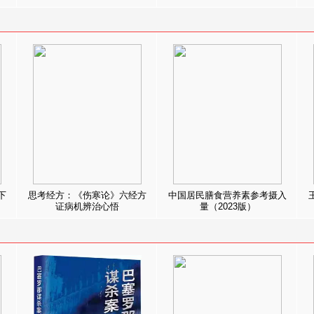
下
思考经方：《伤寒论》六经方
中国居民膳食营养素参考摄入
证病机辨治心悟
量（2023版）