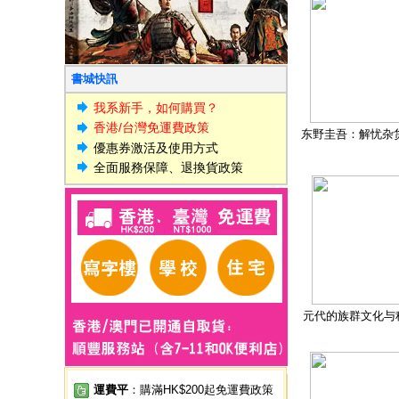
書城快訊
我系新手，如何購買？
香港/台灣免運費政策
东野圭吾：解忧杂
優惠券激活及使用方式
全面服務保障、退換貨政策
元代的族群文化与
運費平
：購滿HK$200起免運費政策