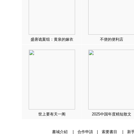
盛唐诡案组：黄泉的嫁衣
不便的便利店
世上要有天一阁
2025中国年度精短散文
書城介紹
|
合作申請
|
索要書目
|
新