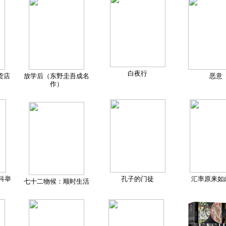
白夜行
货店
放学后（东野圭吾成名
恶意
作）
科举
孔子的门徒
汇率原来如
七十二物候：顺时生活