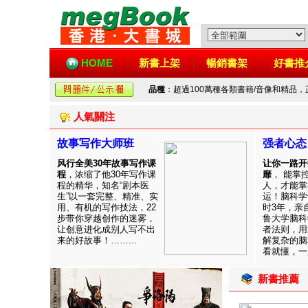
HOME
新書上架
暢銷書架
好書推
品種
：超過100萬種各類書籍/音像和精品
人氣關注
故事写作大师班
强者心态
风行全美30年故事写作课
让你一路开
程
，浓缩了他30年写作课
靡
， 能掌
程的精华，知名“剧本医
人，才能掌
生”以一套完整、精准、实
运！脑科学
用、有机的写作技法，22
时3年，亲
步带你穿越创作的迷雾，
鲁大学脑科
让创意进化成别人写不出
者法则，用
来的好故事！……...
解复杂的脑
看就懂，一用
新書推薦