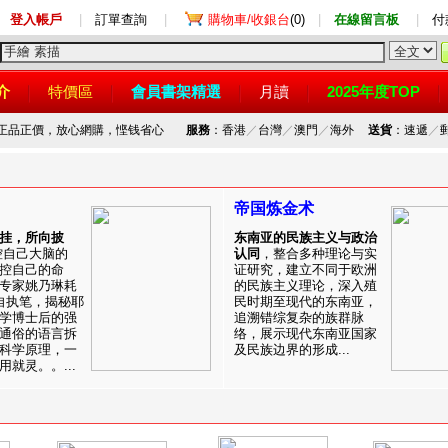
登入帳戶
|
訂單查詢
|
購物車/收銀台
(0)
|
在線留言板
|
付
介
特價區
會員書架精選
月讀
2025年度TOP
，正品正價，放心網購，悭钱省心
服務
：香港
／
台灣
／
澳門
／
海外
送貨
：速遞
／
帝国炼金术
挂，所向披
东南亚的民族主义与政治
控自己大脑的
认同
，整合多种理论与实
控自己的命
证研究，建立不同于欧洲
专家姚乃琳耗
的民族主义理论，深入殖
自执笔，揭秘耶
民时期至现代的东南亚，
学博士后的强
追溯错综复杂的族群脉
通俗的语言拆
络，展示现代东南亚国家
科学原理，一
及民族边界的形成...
就灵。。...