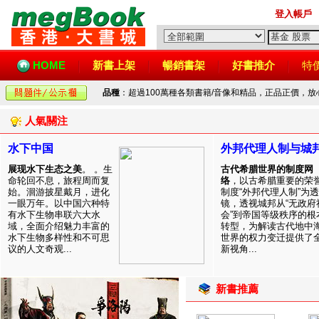
登入帳戶
HOME
新書上架
暢銷書架
好書推介
特
品種
：超過100萬種各類書籍/音像和精品，正品正價，
人氣關注
水下中国
外邦代理人制与城
展现水下生态之美
。 。生
古代希腊世界的制度网
命轮回不息，旅程周而复
络
，以古希腊重要的荣
始。洄游披星戴月，进化
制度“外邦代理人制”为透
一眼万年。以中国六种特
镜，透视城邦从“无政府
有水下生物串联六大水
会”到帝国等级秩序的根
域，全面介绍魅力丰富的
转型，为解读古代地中
水下生物多样性和不可思
世界的权力变迁提供了
议的人文奇观...
新视角...
新書推薦