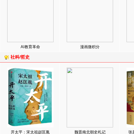
AI教育革命
漫画微积分
社科/哲史
开太平：宋太祖赵匡胤
魏晋南北朝史札记
张