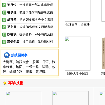
速度快
：全港範圍全部以速遞發貨
書價低
：歡迎與任何同類書店比價
品種多
：超過90多萬各类中文書籍
全球高考：全三册
英文書
：多達20萬種英文原版書籍
找書快
：提供資料，24小時內反饋
環保包裝
：採用紙箱、氣泡紙材料
熱搜關鍵字
：
大灣區
、
詩詞大會
、
股票
、
日语
、
汽
車維修
、
地图
、
一帶一路
、
琼瑶
、
炒
股
、
絲綢之路
、
漫畫
、
貿易戰
剑桥大学中国庙
裘
專業/技術