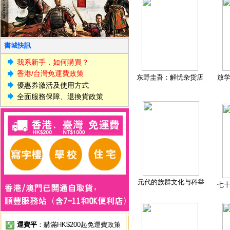
書城快訊
我系新手，如何購買？
香港/台灣免運費政策
东野圭吾：解忧杂货店
放
優惠券激活及使用方式
全面服務保障、退換貨政策
元代的族群文化与科举
七
運費平
：購滿HK$200起免運費政策