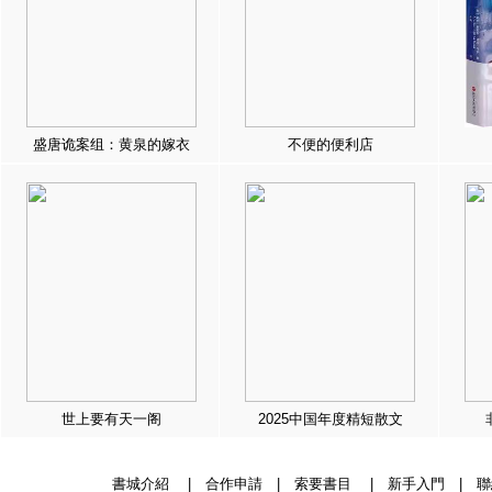
盛唐诡案组：黄泉的嫁衣
不便的便利店
世上要有天一阁
2025中国年度精短散文
書城介紹
|
合作申請
|
索要書目
|
新手入門
|
聯