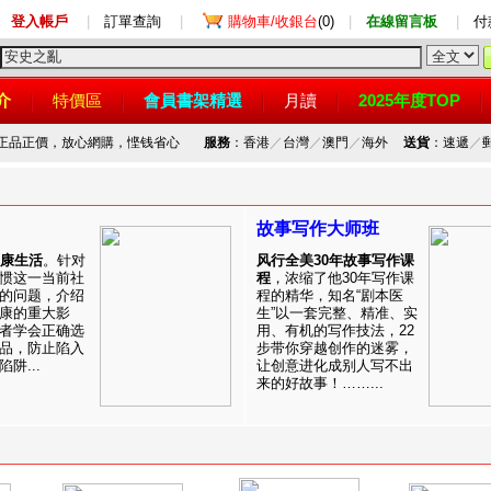
登入帳戶
|
訂單查詢
|
購物車/收銀台
(0)
|
在線留言板
|
付
介
特價區
會員書架精選
月讀
2025年度TOP
，正品正價，放心網購，悭钱省心
服務
：香港
／
台灣
／
澳門
／
海外
送貨
：速遞
／
故事写作大师班
健康生活
。针对
风行全美30年故事写作课
惯这一当前社
程
，浓缩了他30年写作课
的问题，介绍
程的精华，知名“剧本医
康的重大影
生”以一套完整、精准、实
者学会正确选
用、有机的写作技法，22
品，防止陷入
步带你穿越创作的迷雾，
阱...
让创意进化成别人写不出
来的好故事！……...