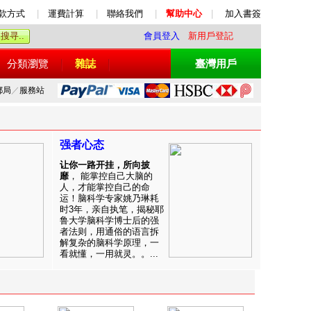
款方式
|
運費計算
|
聯絡我們
|
幫助中心
|
加入書簽
會員登入
新用戶登記
分類瀏覽
雜誌
臺灣用戶
郵局
／
服務站
强者心态
让你一路开挂，所向披
靡
， 能掌控自己大脑的
人，才能掌控自己的命
运！脑科学专家姚乃琳耗
时3年，亲自执笔，揭秘耶
鲁大学脑科学博士后的强
者法则，用通俗的语言拆
解复杂的脑科学原理，一
看就懂，一用就灵。。...