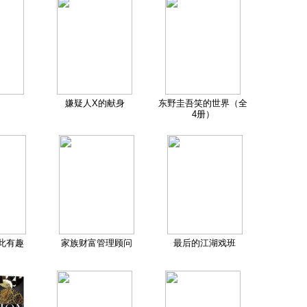
嫌疑人X的献身
东野圭吾笑的世界（全
4册）
此有趣
家族财富管理顾问
最后的江湖戏班