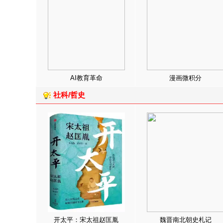
AI教育革命
漫画微积分
社科/哲史
开太平：宋太祖赵匡胤
魏晋南北朝史札记