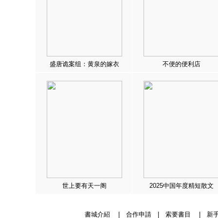
盛唐诡案组：黄泉的嫁衣
不便的便利店
世上要有天一阁
2025中国年度精短散文
書城介紹
|
合作申請
|
索要書目
|
新