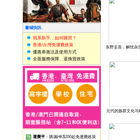
書城快訊
我系新手，如何購買？
香港/台灣免運費政策
东野圭吾：解忧杂
優惠券激活及使用方式
全面服務保障、退換貨政策
元代的族群文化与
運費平
：購滿HK$200起免運費政策