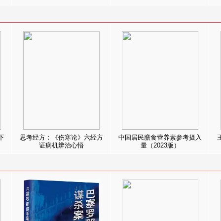
下
思考经方：《伤寒论》六经方
中国居民膳食营养素参考摄入
证病机辨治心悟
量（2023版）