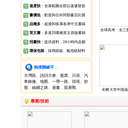
速度快
：全港範圍全部以速遞發貨
書價低
：歡迎與任何同類書店比價
品種多
：超過90多萬各类中文書籍
全球高考：全三
英文書
：多達20萬種英文原版書籍
找書快
：提供資料，24小時內反饋
環保包裝
：採用紙箱、氣泡紙材料
熱搜關鍵字
：
大灣區
、
詩詞大會
、
股票
、
日语
、
汽
車維修
、
地图
、
一帶一路
、
琼瑶
、
炒
股
、
絲綢之路
、
漫畫
、
貿易戰
剑桥大学中国庙
專業/技術