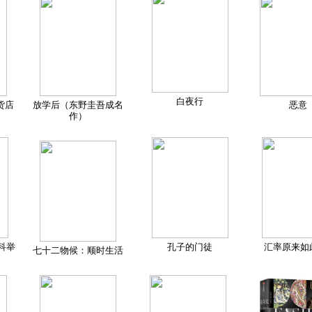
白夜行
货店
放学后（东野圭吾成名
恶意
作）
科举
孔子的门徒
汇率原来如
七十二物候：顺时生活