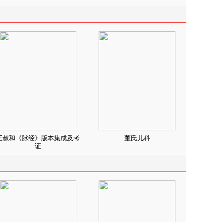
王叔和《脉经》版本集成及考
董氏儿科
证