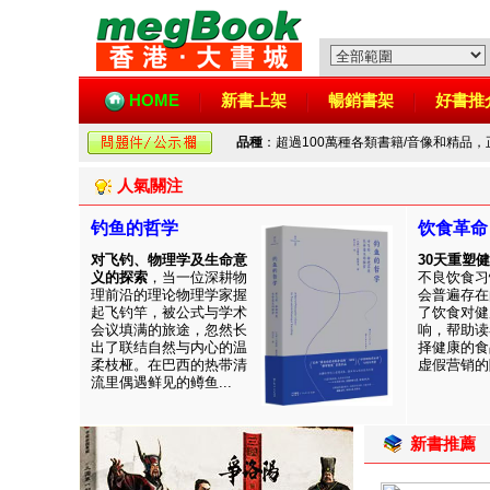
HOME
新書上架
暢銷書架
好書推
品種
：超過100萬種各類書籍/音像和精品
人氣關注
钓鱼的哲学
饮食革命
对飞钓、物理学及生命意
30天重塑
义的探索
，当一位深耕物
不良饮食习
理前沿的理论物理学家握
会普遍存在
起飞钓竿，被公式与学术
了饮食对健
会议填满的旅途，忽然长
响，帮助读
出了联结自然与内心的温
择健康的食
柔枝桠。在巴西的热带清
虚假营销的陷
流里偶遇鲜见的鳟鱼...
新書推薦