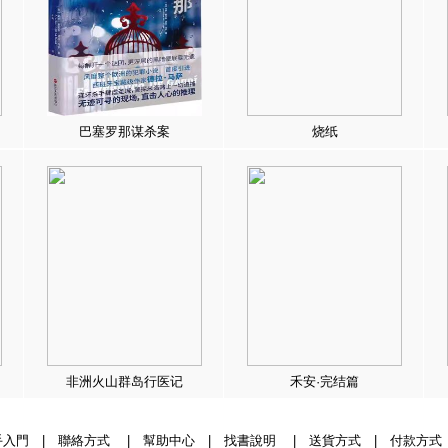
巴塞罗那谋杀案
烧纸
非洲火山群岛行医记
禾安·完结篇
手入門
|
聯絡方式
|
幫助中心
|
找書說明
|
送貨方式
|
付款方式