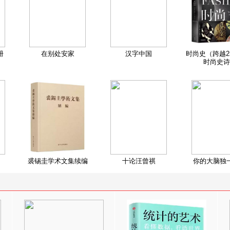
册
在别处安家
汉字中国
时尚史（跨越2
时尚史诗
裘锡圭学术文集续编
十论汪曾祺
你的大脑独