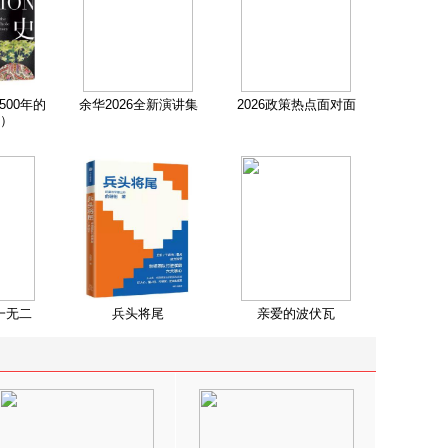
500年的
余华2026全新演讲集
2026政策热点面对面
）
一无二
兵头将尾
亲爱的波伏瓦