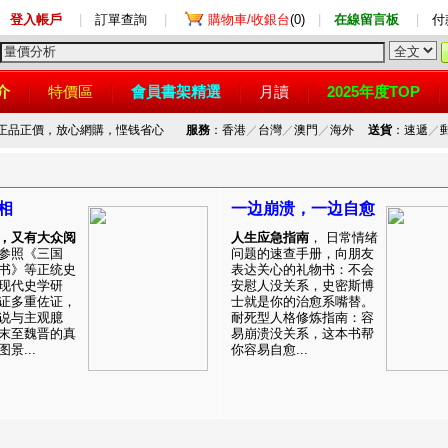
登入帳戶
|
訂單查詢
|
購物車/收銀台
(0)
|
在線留言板
|
付
介
特價區
會員書架精選
月讀
2025年度TOP
，正品正價，放心網購，悭钱省心
服務
：香港
／
台灣
／
澳門
／
海外
送貨
：速遞
／
相
一边崩溃，一边自愈
，又有大众阅
人生应急指南
， 日常情绪
参照《三国
问题的速查手册，向朋友
书》等正统史
表达关心的礼物书：不会
现代史学研
安慰人没关系，史密斯博
证多重佐证，
士就是你的治愈系嘴替。
说与主观臆
耐死型人格修炼指南：容
末至魏晋的真
易崩溃没关系，这本书帮
景...
你容易自愈...