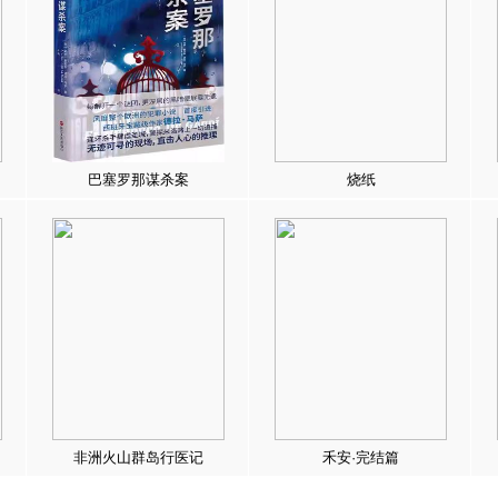
巴塞罗那谋杀案
烧纸
非洲火山群岛行医记
禾安·完结篇