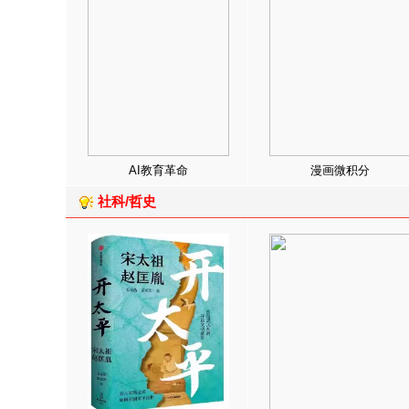
AI教育革命
漫画微积分
社科/哲史