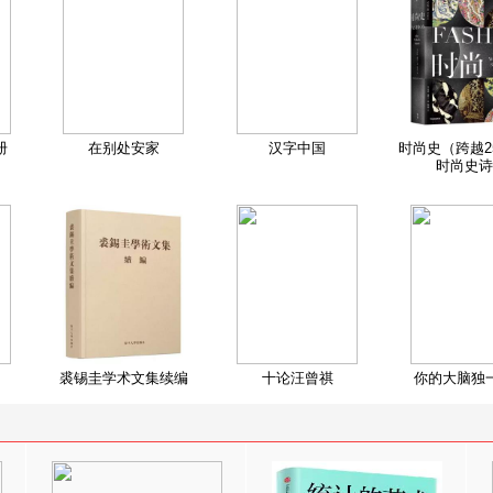
册
在别处安家
汉字中国
时尚史（跨越2
时尚史诗
裘锡圭学术文集续编
十论汪曾祺
你的大脑独