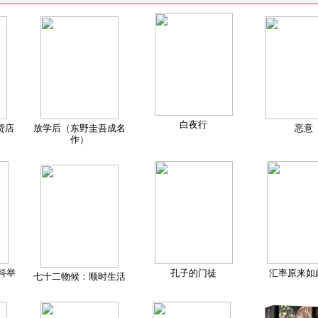
白夜行
货店
放学后（东野圭吾成名
恶意
作）
科举
孔子的门徒
汇率原来如
七十二物候：顺时生活