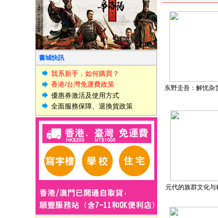
書城快訊
我系新手，如何購買？
香港/台灣免運費政策
东野圭吾：解忧杂
優惠券激活及使用方式
全面服務保障、退換貨政策
元代的族群文化与