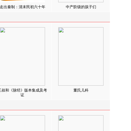
走出秦制：清末民初六十年
中产阶级的孩子们
王叔和《脉经》版本集成及考
董氏儿科
证