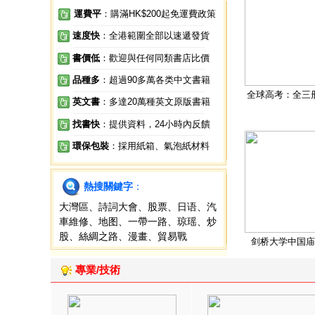
運費平
：購滿HK$200起免運費政策
速度快
：全港範圍全部以速遞發貨
書價低
：歡迎與任何同類書店比價
品種多
：超過90多萬各类中文書籍
全球高考：全三
英文書
：多達20萬種英文原版書籍
找書快
：提供資料，24小時內反饋
環保包裝
：採用紙箱、氣泡紙材料
熱搜關鍵字
：
大灣區
、
詩詞大會
、
股票
、
日语
、
汽
車維修
、
地图
、
一帶一路
、
琼瑶
、
炒
股
、
絲綢之路
、
漫畫
、
貿易戰
剑桥大学中国庙
專業/技術