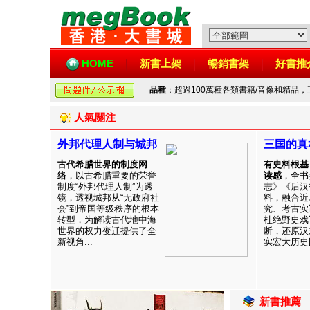
HOME
新書上架
暢銷書架
好書推
品種
：超過100萬種各類書籍/音像和精品
人氣關注
外邦代理人制与城邦
三国的真
古代希腊世界的制度网
有史料根基
络
，以古希腊重要的荣誉
读感
，全书
制度“外邦代理人制”为透
志》《后汉
镜，透视城邦从“无政府社
料，融合近
会”到帝国等级秩序的根本
究、考古实
转型，为解读古代地中海
杜绝野史戏
世界的权力变迁提供了全
断，还原汉
新视角...
实宏大历史图
新書推薦