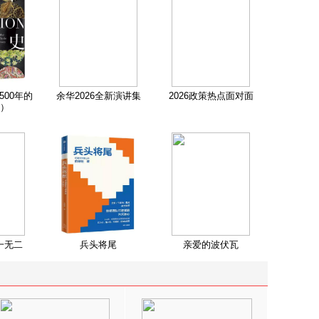
500年的
余华2026全新演讲集
2026政策热点面对面
）
一无二
兵头将尾
亲爱的波伏瓦