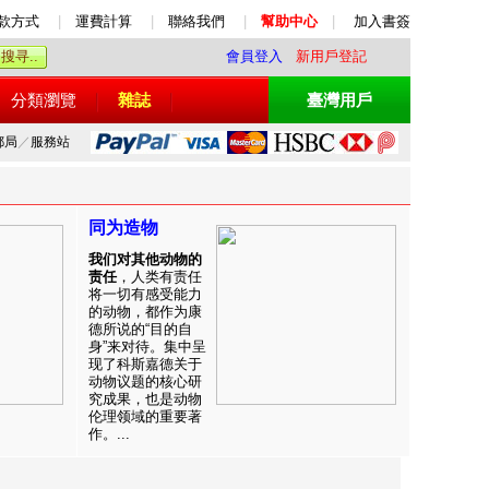
款方式
|
運費計算
|
聯絡我們
|
幫助中心
|
加入書簽
會員登入
新用戶登記
分類瀏覽
雜誌
臺灣用戶
郵局
／
服務站
同为造物
我们对其他动物的
责任
，人类有责任
将一切有感受能力
的动物，都作为康
德所说的“目的自
身”来对待。集中呈
现了科斯嘉德关于
动物议题的核心研
究成果，也是动物
伦理领域的重要著
作。...