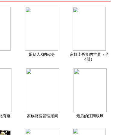
嫌疑人X的献身
东野圭吾笑的世界（全
4册）
此有趣
家族财富管理顾问
最后的江湖戏班