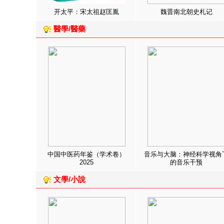
开太平：宋太祖赵匡胤
魏晋南北朝史札记
醫學/醫藥
中国中医药年鉴（学术卷）
音乐与大脑：神经科学视角
2025
的音乐干预
文學/小說