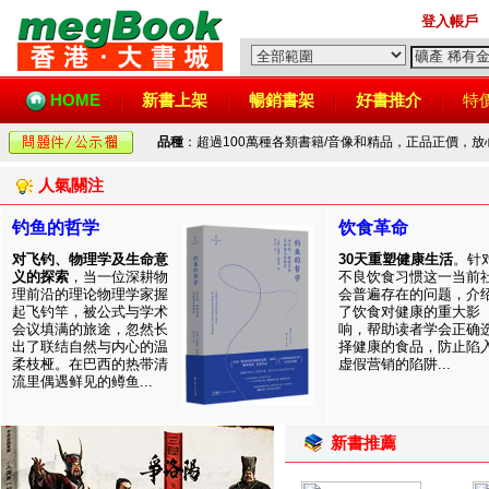
登入帳戶
HOME
新書上架
暢銷書架
好書推介
特
品種
：超過100萬種各類書籍/音像和精品，正品正價，
人氣關注
钓鱼的哲学
饮食革命
对飞钓、物理学及生命意
30天重塑健康生活
。针
义的探索
，当一位深耕物
不良饮食习惯这一当前
理前沿的理论物理学家握
会普遍存在的问题，介
起飞钓竿，被公式与学术
了饮食对健康的重大影
会议填满的旅途，忽然长
响，帮助读者学会正确
出了联结自然与内心的温
择健康的食品，防止陷
柔枝桠。在巴西的热带清
虚假营销的陷阱...
流里偶遇鲜见的鳟鱼...
新書推薦