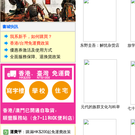
書城快訊
我系新手，如何購買？
香港/台灣免運費政策
东野圭吾：解忧杂货店
放
優惠券激活及使用方式
全面服務保障、退換貨政策
元代的族群文化与科举
七
運費平
：購滿HK$200起免運費政策