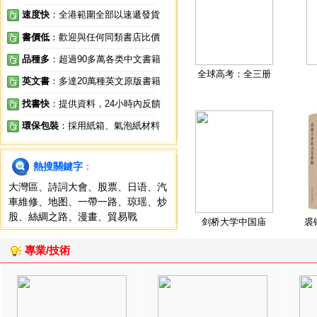
速度快
：全港範圍全部以速遞發貨
書價低
：歡迎與任何同類書店比價
品種多
：超過90多萬各类中文書籍
全球高考：全三册
英文書
：多達20萬種英文原版書籍
找書快
：提供資料，24小時內反饋
環保包裝
：採用紙箱、氣泡紙材料
熱搜關鍵字
：
大灣區
、
詩詞大會
、
股票
、
日语
、
汽
車維修
、
地图
、
一帶一路
、
琼瑶
、
炒
股
、
絲綢之路
、
漫畫
、
貿易戰
剑桥大学中国庙
裘
專業/技術