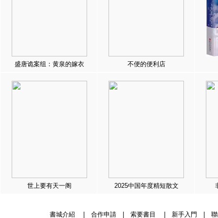
盛唐诡案组：黄泉的嫁衣
不便的便利店
世上要有天一阁
2025中国年度精短散文
書城介紹
|
合作申請
|
索要書目
|
新手入門
|
聯