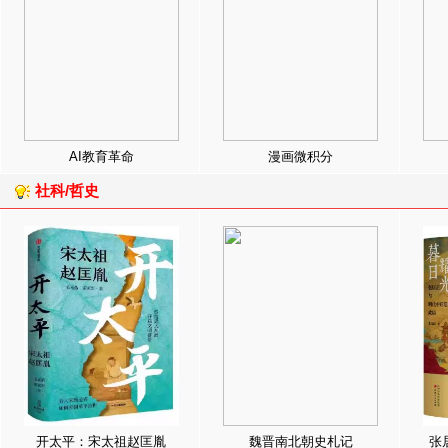
AI教育革命
漫画微积分
社科/哲史
开太平：宋太祖赵匡胤
魏晋南北朝史札记
张