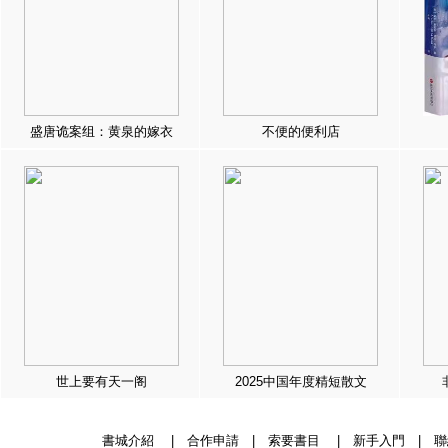
盛唐诡案组：黄泉的嫁衣
不便的便利店
世上要有天一阁
2025中国年度精短散文
書城介紹
|
合作申請
|
索要書目
|
新手入門
|
聯