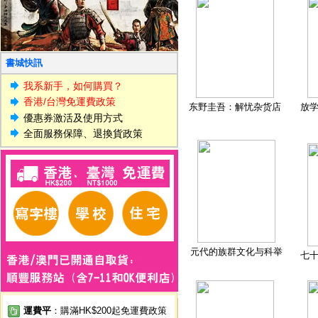
書城快訊
我系新手，如何購買？
香港/台灣免運費政策
东野圭吾：解忧杂货店
放
優惠券激活及使用方式
全面服務保障、退換貨政策
元代的族群文化与科举
七
運費平
：購滿HK$200起免運費政策