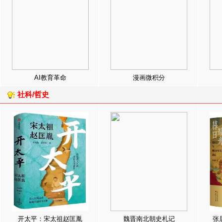
AI教育革命
漫画微积分
社科/哲史
开太平：宋太祖赵匡胤
魏晋南北朝史札记
张