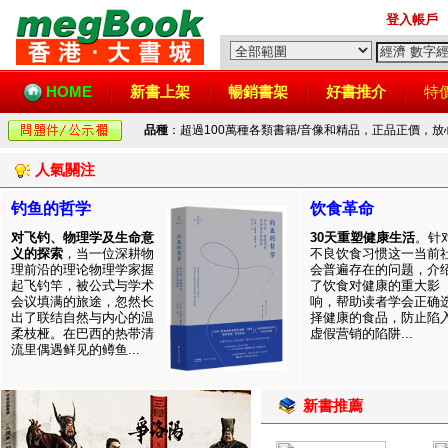
登入帳戶
HOME
新書上架
暢銷書架
好書推介
特
品種
：超過100萬種各類書籍/音像和精品，正品正價，
人氣關注
钓鱼的哲学
饮食革命
对飞钓、物理学及生命意
30天重塑健康生活
。针
义的探索
，当一位深耕物
不良饮食习惯这一当前
理前沿的理论物理学家握
会普遍存在的问题，介
起飞钓竿，被公式与学术
了饮食对健康的重大影
会议填满的旅途，忽然长
响，帮助读者学会正确
出了联结自然与内心的温
择健康的食品，防止陷
柔枝桠。在巴西的热带清
虚假营销的陷阱...
流里偶遇鲜见的鳟鱼...
新書推薦