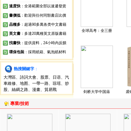
速度快
：全港範圍全部以速遞發貨
書價低
：歡迎與任何同類書店比價
品種多
：超過90多萬各类中文書籍
全球高考：全三册
英文書
：多達20萬種英文原版書籍
找書快
：提供資料，24小時內反饋
環保包裝
：採用紙箱、氣泡紙材料
熱搜關鍵字
：
大灣區
、
詩詞大會
、
股票
、
日语
、
汽
車維修
、
地图
、
一帶一路
、
琼瑶
、
炒
股
、
絲綢之路
、
漫畫
、
貿易戰
剑桥大学中国庙
裘
專業/技術