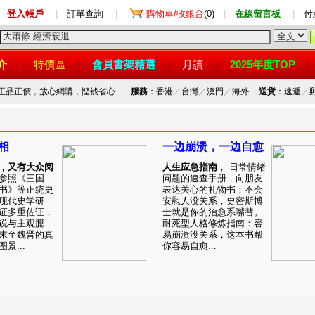
登入帳戶
|
訂單查詢
|
購物車/收銀台
(0)
|
在線留言板
|
付
介
特價區
會員書架精選
月讀
2025年度TOP
，正品正價，放心網購，悭钱省心
服務
：香港
／
台灣
／
澳門
／
海外
送貨
：速遞
／
相
一边崩溃，一边自愈
，又有大众阅
人生应急指南
， 日常情绪
参照《三国
问题的速查手册，向朋友
书》等正统史
表达关心的礼物书：不会
现代史学研
安慰人没关系，史密斯博
证多重佐证，
士就是你的治愈系嘴替。
说与主观臆
耐死型人格修炼指南：容
末至魏晋的真
易崩溃没关系，这本书帮
景...
你容易自愈...