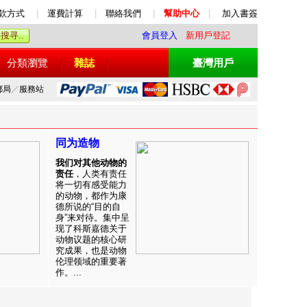
款方式
|
運費計算
|
聯絡我們
|
幫助中心
|
加入書簽
會員登入
新用戶登記
分類瀏覽
雜誌
臺灣用戶
郵局
／
服務站
同为造物
我们对其他动物的
责任
，人类有责任
将一切有感受能力
的动物，都作为康
德所说的“目的自
身”来对待。集中呈
现了科斯嘉德关于
动物议题的核心研
究成果，也是动物
伦理领域的重要著
作。...