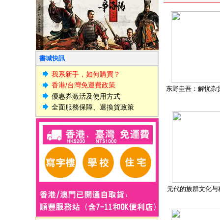
書城快訊
我系新手，如何購買？
香港/台灣免運費政策
东野圭吾：解忧杂
優惠券激活及使用方式
全面服務保障、退換貨政策
元代的族群文化与