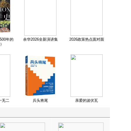
500年的
余华2026全新演讲集
2026政策热点面对面
）
一无二
兵头将尾
亲爱的波伏瓦