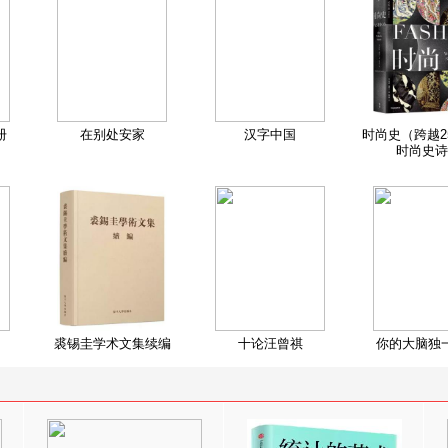
册
在别处安家
汉字中国
时尚史（跨越2
时尚史诗
裘锡圭学术文集续编
十论汪曾祺
你的大脑独