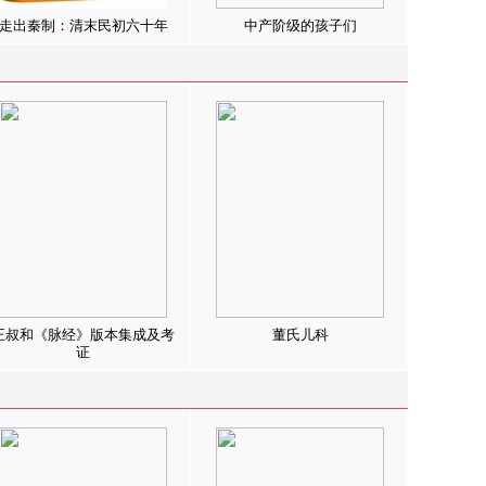
走出秦制：清末民初六十年
中产阶级的孩子们
王叔和《脉经》版本集成及考
董氏儿科
证