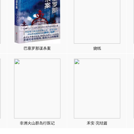
巴塞罗那谋杀案
烧纸
非洲火山群岛行医记
禾安·完结篇