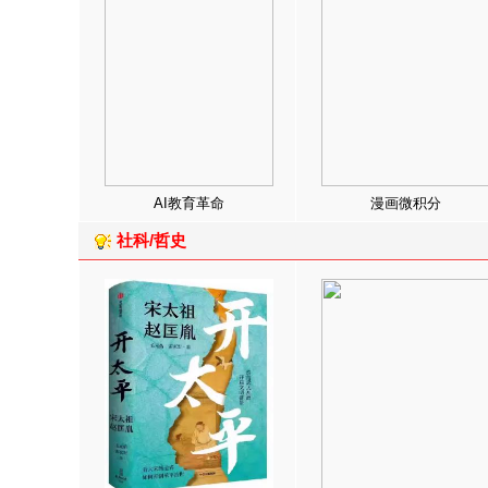
AI教育革命
漫画微积分
社科/哲史