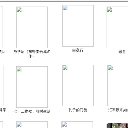
白夜行
货店
放学后（东野圭吾成名
恶意
作）
科举
孔子的门徒
汇率原来如
七十二物候：顺时生活