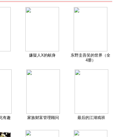
嫌疑人X的献身
东野圭吾笑的世界（全
4册）
此有趣
家族财富管理顾问
最后的江湖戏班