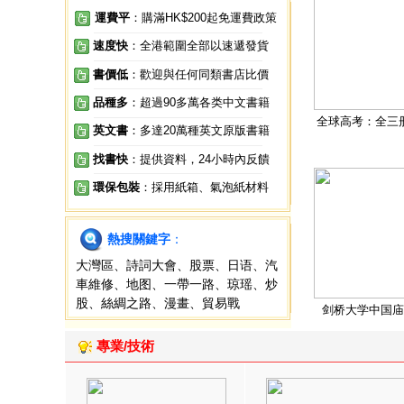
運費平
：購滿HK$200起免運費政策
速度快
：全港範圍全部以速遞發貨
書價低
：歡迎與任何同類書店比價
品種多
：超過90多萬各类中文書籍
全球高考：全三
英文書
：多達20萬種英文原版書籍
找書快
：提供資料，24小時內反饋
環保包裝
：採用紙箱、氣泡紙材料
熱搜關鍵字
：
大灣區
、
詩詞大會
、
股票
、
日语
、
汽
車維修
、
地图
、
一帶一路
、
琼瑶
、
炒
股
、
絲綢之路
、
漫畫
、
貿易戰
剑桥大学中国庙
專業/技術