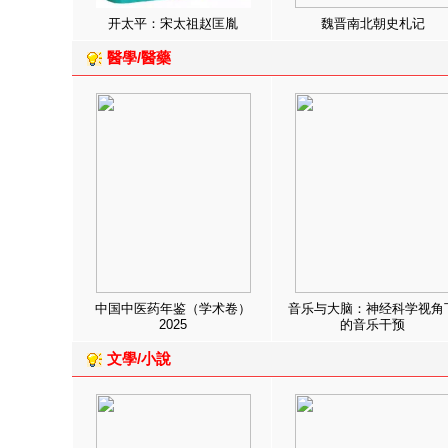
开太平：宋太祖赵匡胤
魏晋南北朝史札记
醫學/醫藥
中国中医药年鉴（学术卷）
音乐与大脑：神经科学视角
2025
的音乐干预
文學/小說