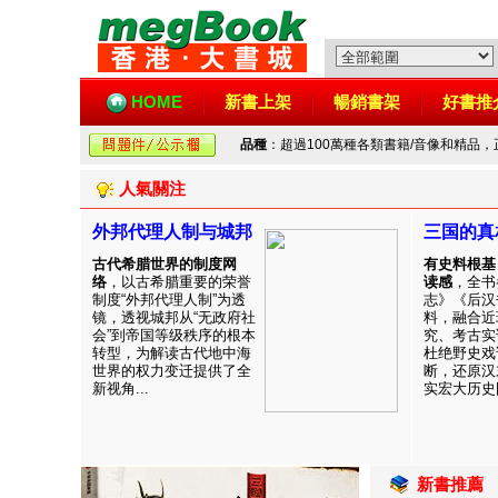
HOME
新書上架
暢銷書架
好書推
品種
：超過100萬種各類書籍/音像和精品
人氣關注
外邦代理人制与城邦
三国的真
古代希腊世界的制度网
有史料根基
络
，以古希腊重要的荣誉
读感
，全书
制度“外邦代理人制”为透
志》《后汉
镜，透视城邦从“无政府社
料，融合近
会”到帝国等级秩序的根本
究、考古实
转型，为解读古代地中海
杜绝野史戏
世界的权力变迁提供了全
断，还原汉
新视角...
实宏大历史图
新書推薦