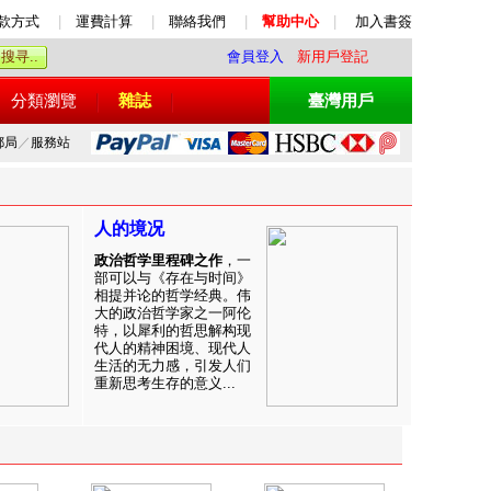
款方式
|
運費計算
|
聯絡我們
|
幫助中心
|
加入書簽
會員登入
新用戶登記
分類瀏覽
雜誌
臺灣用戶
郵局
／
服務站
人的境况
政治哲学里程碑之作
，一
部可以与《存在与时间》
相提并论的哲学经典。伟
大的政治哲学家之一阿伦
特，以犀利的哲思解构现
代人的精神困境、现代人
生活的无力感，引发人们
重新思考生存的意义...