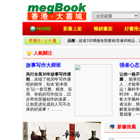
HOME
新書上架
暢銷書架
好書推
品種
：超過100萬種各類書籍/音像和精品
人氣關注
故事写作大师班
强者心态
风行全美30年故事写作课
让你一路开
程
，浓缩了他30年写作课
靡
， 能掌
程的精华，知名“剧本医
人，才能掌
生”以一套完整、精准、实
运！脑科学
用、有机的写作技法，22
时3年，亲
步带你穿越创作的迷雾，
鲁大学脑科
让创意进化成别人写不出
者法则，用
来的好故事！……...
解复杂的脑
看就懂，一用
新書推薦