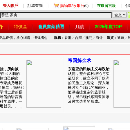
登入帳戶
|
訂單查詢
|
購物車/收銀台
(0)
|
在線留言板
|
付
介
特價區
會員書架精選
月讀
2025年度TOP
，正品正價，放心網購，悭钱省心
服務
：香港
／
台灣
／
澳門
／
海外
送貨
：速遞
／
帝国炼金术
挂，所向披
东南亚的民族主义与政治
控自己大脑的
认同
，整合多种理论与实
控自己的命
证研究，建立不同于欧洲
专家姚乃琳耗
的民族主义理论，深入殖
自执笔，揭秘耶
民时期至现代的东南亚，
学博士后的强
追溯错综复杂的族群脉
通俗的语言拆
络，展示现代东南亚国家
科学原理，一
及民族边界的形成...
就灵。。...