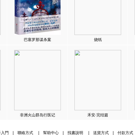
巴塞罗那谋杀案
烧纸
非洲火山群岛行医记
禾安·完结篇
手入門
|
聯絡方式
|
幫助中心
|
找書說明
|
送貨方式
|
付款方式