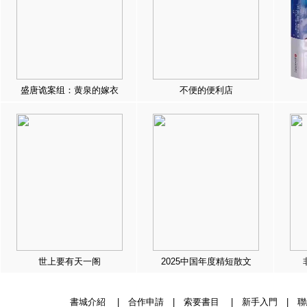
盛唐诡案组：黄泉的嫁衣
不便的便利店
世上要有天一阁
2025中国年度精短散文
書城介紹
|
合作申請
|
索要書目
|
新手入門
|
聯