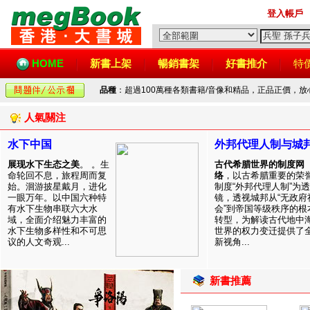
登入帳戶
HOME
新書上架
暢銷書架
好書推介
特
品種
：超過100萬種各類書籍/音像和精品，正品正價，
人氣關注
水下中国
外邦代理人制与城
展现水下生态之美
。 。生
古代希腊世界的制度网
命轮回不息，旅程周而复
络
，以古希腊重要的荣
始。洄游披星戴月，进化
制度“外邦代理人制”为透
一眼万年。以中国六种特
镜，透视城邦从“无政府
有水下生物串联六大水
会”到帝国等级秩序的根
域，全面介绍魅力丰富的
转型，为解读古代地中
水下生物多样性和不可思
世界的权力变迁提供了
议的人文奇观...
新视角...
新書推薦