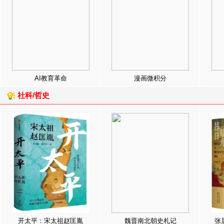
AI教育革命
漫画微积分
社科/哲史
开太平：宋太祖赵匡胤
魏晋南北朝史札记
张