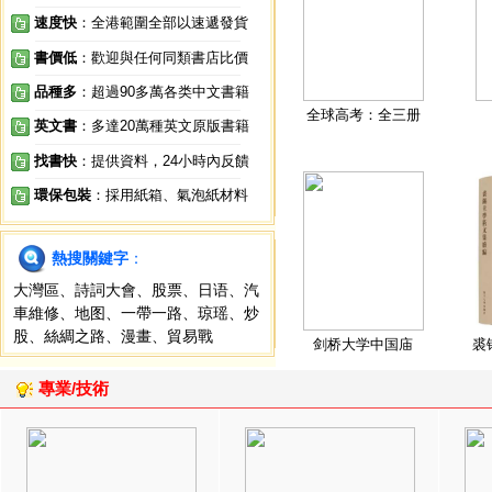
速度快
：全港範圍全部以速遞發貨
書價低
：歡迎與任何同類書店比價
品種多
：超過90多萬各类中文書籍
全球高考：全三册
英文書
：多達20萬種英文原版書籍
找書快
：提供資料，24小時內反饋
環保包裝
：採用紙箱、氣泡紙材料
熱搜關鍵字
：
大灣區
、
詩詞大會
、
股票
、
日语
、
汽
車維修
、
地图
、
一帶一路
、
琼瑶
、
炒
股
、
絲綢之路
、
漫畫
、
貿易戰
剑桥大学中国庙
裘
專業/技術