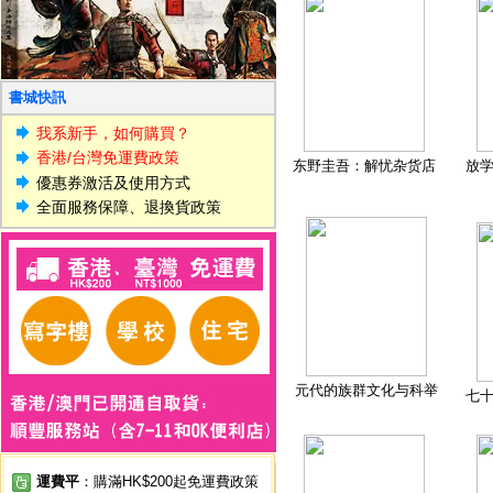
書城快訊
我系新手，如何購買？
香港/台灣免運費政策
东野圭吾：解忧杂货店
放
優惠券激活及使用方式
全面服務保障、退換貨政策
元代的族群文化与科举
七
運費平
：購滿HK$200起免運費政策