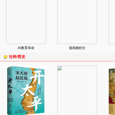
AI教育革命
漫画微积分
社科/哲史