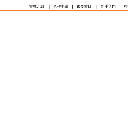
書城介紹
|
合作申請
|
索要書目
|
新手入門
|
聯