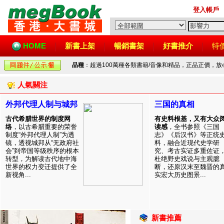
登入帳戶
HOME
新書上架
暢銷書架
好書推介
特
品種
：超過100萬種各類書籍/音像和精品，正品正價，
人氣關注
外邦代理人制与城邦
三国的真相
古代希腊世界的制度网
有史料根基，又有大众
络
，以古希腊重要的荣誉
读感
，全书参照《三国
制度“外邦代理人制”为透
志》《后汉书》等正统
镜，透视城邦从“无政府社
料，融合近现代史学研
会”到帝国等级秩序的根本
究、考古实证多重佐证
转型，为解读古代地中海
杜绝野史戏说与主观臆
世界的权力变迁提供了全
断，还原汉末至魏晋的
新视角...
实宏大历史图景...
新書推薦