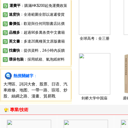
運費平
：購滿HK$200起免運費政策
速度快
：全港範圍全部以速遞發貨
書價低
：歡迎與任何同類書店比價
品種多
：超過90多萬各类中文書籍
全球高考：全三册
英文書
：多達20萬種英文原版書籍
找書快
：提供資料，24小時內反饋
環保包裝
：採用紙箱、氣泡紙材料
熱搜關鍵字
：
大灣區
、
詩詞大會
、
股票
、
日语
、
汽
車維修
、
地图
、
一帶一路
、
琼瑶
、
炒
股
、
絲綢之路
、
漫畫
、
貿易戰
剑桥大学中国庙
裘
專業/技術