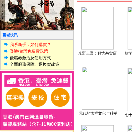
書城快訊
我系新手，如何購買？
香港/台灣免運費政策
东野圭吾：解忧杂货店
放
優惠券激活及使用方式
全面服務保障、退換貨政策
元代的族群文化与科举
七