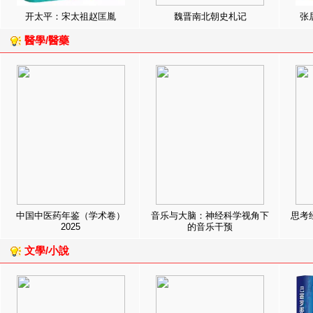
开太平：宋太祖赵匡胤
魏晋南北朝史札记
张
醫學/醫藥
中国中医药年鉴（学术卷）
音乐与大脑：神经科学视角下
思考
2025
的音乐干预
文學/小說