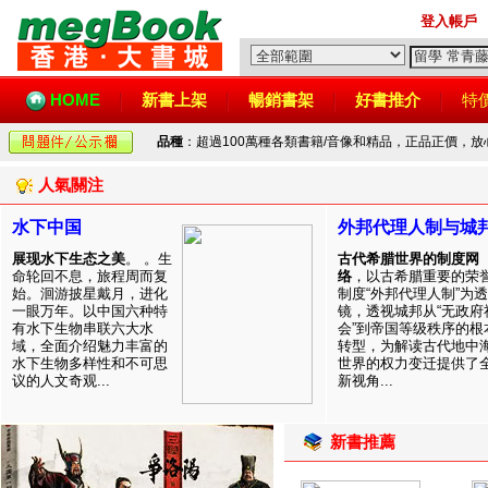
登入帳戶
HOME
新書上架
暢銷書架
好書推介
特
品種
：超過100萬種各類書籍/音像和精品，正品正價，
人氣關注
水下中国
外邦代理人制与城
展现水下生态之美
。 。生
古代希腊世界的制度网
命轮回不息，旅程周而复
络
，以古希腊重要的荣
始。洄游披星戴月，进化
制度“外邦代理人制”为透
一眼万年。以中国六种特
镜，透视城邦从“无政府
有水下生物串联六大水
会”到帝国等级秩序的根
域，全面介绍魅力丰富的
转型，为解读古代地中
水下生物多样性和不可思
世界的权力变迁提供了
议的人文奇观...
新视角...
新書推薦