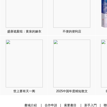
盛唐诡案组：黄泉的嫁衣
不便的便利店
世上要有天一阁
2025中国年度精短散文
書城介紹
|
合作申請
|
索要書目
|
新手入門
|
聯