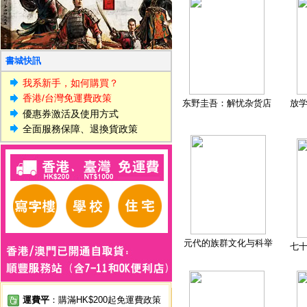
書城快訊
我系新手，如何購買？
香港/台灣免運費政策
东野圭吾：解忧杂货店
放
優惠券激活及使用方式
全面服務保障、退換貨政策
元代的族群文化与科举
七
運費平
：購滿HK$200起免運費政策