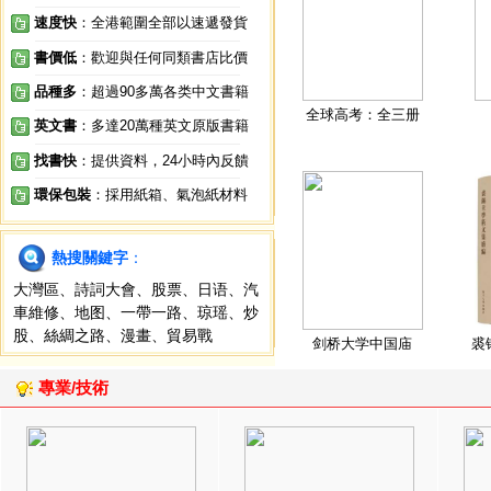
速度快
：全港範圍全部以速遞發貨
書價低
：歡迎與任何同類書店比價
品種多
：超過90多萬各类中文書籍
全球高考：全三册
英文書
：多達20萬種英文原版書籍
找書快
：提供資料，24小時內反饋
環保包裝
：採用紙箱、氣泡紙材料
熱搜關鍵字
：
大灣區
、
詩詞大會
、
股票
、
日语
、
汽
車維修
、
地图
、
一帶一路
、
琼瑶
、
炒
股
、
絲綢之路
、
漫畫
、
貿易戰
剑桥大学中国庙
裘
專業/技術