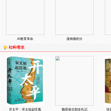
AI教育革命
漫画微积分
社科/哲史
开太平：宋太祖赵匡胤
魏晋南北朝史札记
张