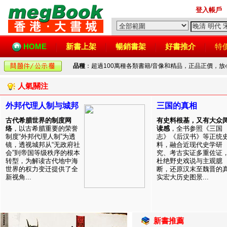
登入帳戶
HOME
新書上架
暢銷書架
好書推介
特
品種
：超過100萬種各類書籍/音像和精品，正品正價，
人氣關注
外邦代理人制与城邦
三国的真相
古代希腊世界的制度网
有史料根基，又有大众
络
，以古希腊重要的荣誉
读感
，全书参照《三国
制度“外邦代理人制”为透
志》《后汉书》等正统
镜，透视城邦从“无政府社
料，融合近现代史学研
会”到帝国等级秩序的根本
究、考古实证多重佐证
转型，为解读古代地中海
杜绝野史戏说与主观臆
世界的权力变迁提供了全
断，还原汉末至魏晋的
新视角...
实宏大历史图景...
新書推薦