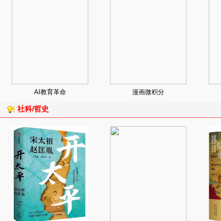
AI教育革命
漫画微积分
社科/哲史