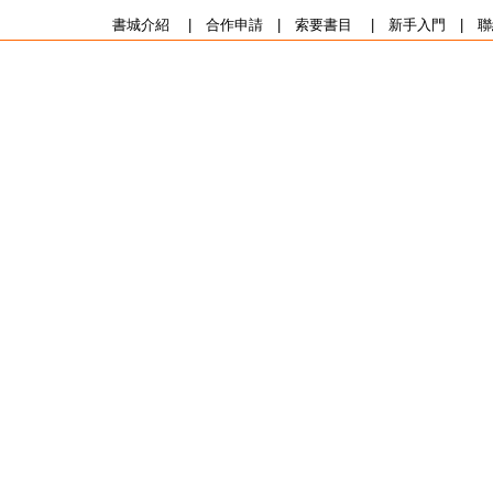
書城介紹
|
合作申請
|
索要書目
|
新手入門
|
聯