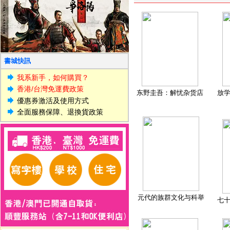
書城快訊
我系新手，如何購買？
香港/台灣免運費政策
东野圭吾：解忧杂货店
放
優惠券激活及使用方式
全面服務保障、退換貨政策
元代的族群文化与科举
七