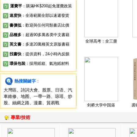
運費平
：購滿HK$200起免運費政策
速度快
：全港範圍全部以速遞發貨
書價低
：歡迎與任何同類書店比價
品種多
：超過90多萬各类中文書籍
全球高考：全三册
英文書
：多達20萬種英文原版書籍
找書快
：提供資料，24小時內反饋
環保包裝
：採用紙箱、氣泡紙材料
熱搜關鍵字
：
大灣區
、
詩詞大會
、
股票
、
日语
、
汽
車維修
、
地图
、
一帶一路
、
琼瑶
、
炒
股
、
絲綢之路
、
漫畫
、
貿易戰
剑桥大学中国庙
裘
專業/技術