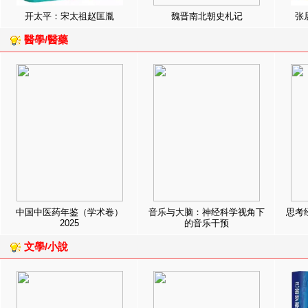
开太平：宋太祖赵匡胤
魏晋南北朝史札记
张
醫學/醫藥
中国中医药年鉴（学术卷）
音乐与大脑：神经科学视角下
思考
2025
的音乐干预
文學/小說