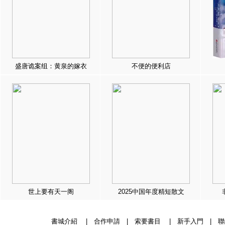
盛唐诡案组：黄泉的嫁衣
不便的便利店
世上要有天一阁
2025中国年度精短散文
書城介紹
|
合作申請
|
索要書目
|
新手入門
|
聯