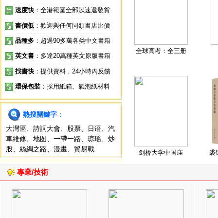
速度快
：全港範圍全部以速遞發貨
書價低
：歡迎與任何同類書店比價
品種多
：超過90多萬各类中文書籍
全球高考：全三册
英文書
：多達20萬種英文原版書籍
找書快
：提供資料，24小時內反饋
環保包裝
：採用紙箱、氣泡紙材料
熱搜關鍵字
：
大灣區
、
詩詞大會
、
股票
、
日语
、
汽
車維修
、
地图
、
一帶一路
、
琼瑶
、
炒
股
、
絲綢之路
、
漫畫
、
貿易戰
剑桥大学中国庙
裘
專業/技術