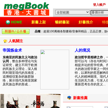
登入帳戶
HOME
新書上架
暢銷書架
好書推介
特
品種
：超過100萬種各類書籍/音像和精品，正品正價，
人氣關注
帝国炼金术
人的境况
东南亚的民族主义与政治
政治哲学里程碑之作
，
认同
，整合多种理论与实
部可以与《存在与时间
证研究，建立不同于欧洲
相提并论的哲学经典。
的民族主义理论，深入殖
大的政治哲学家之一阿
民时期至现代的东南亚，
特，以犀利的哲思解构
追溯错综复杂的族群脉
代人的精神困境、现代
络，展示现代东南亚国家
生活的无力感，引发人
及民族边界的形成...
重新思考生存的意义...
新書推薦