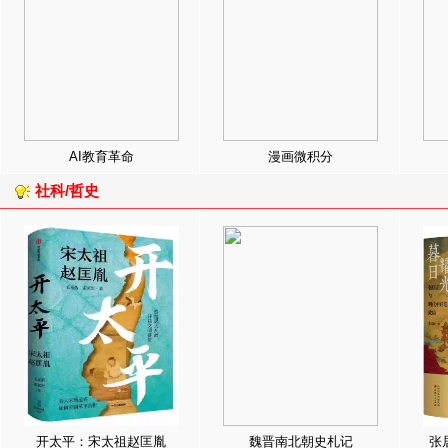
AI教育革命
漫画微积分
社科/哲史
开太平：宋太祖赵匡胤
魏晋南北朝史札记
张