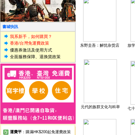
書城快訊
我系新手，如何購買？
香港/台灣免運費政策
东野圭吾：解忧杂货店
放
優惠券激活及使用方式
全面服務保障、退換貨政策
元代的族群文化与科举
七
運費平
：購滿HK$200起免運費政策