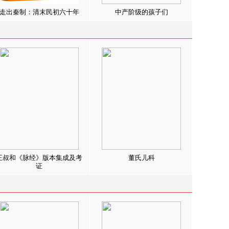
走出秦制：清末民初六十年
中产阶级的孩子们
王叔和《脉经》版本集成及考
董氏儿科
证