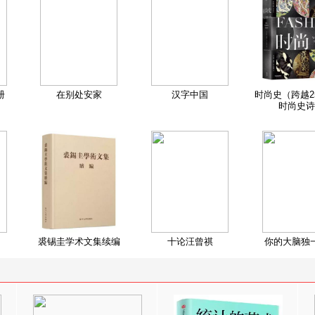
册
在别处安家
汉字中国
时尚史（跨越2
时尚史诗
裘锡圭学术文集续编
十论汪曾祺
你的大脑独