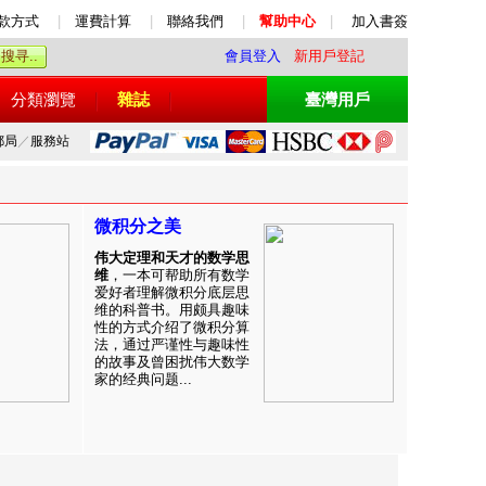
款方式
|
運費計算
|
聯絡我們
|
幫助中心
|
加入書簽
會員登入
新用戶登記
分類瀏覽
雜誌
臺灣用戶
郵局
／
服務站
微积分之美
伟大定理和天才的数学思
维
，一本可帮助所有数学
爱好者理解微积分底层思
维的科普书。用颇具趣味
性的方式介绍了微积分算
法，通过严谨性与趣味性
的故事及曾困扰伟大数学
家的经典问题...