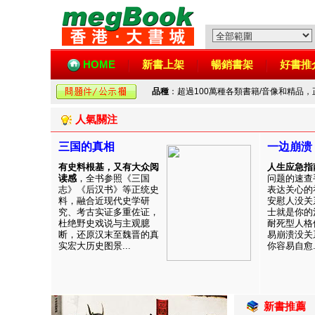
HOME
新書上架
暢銷書架
好書推
品種
：超過100萬種各類書籍/音像和精品
人氣關注
三国的真相
一边崩溃
有史料根基，又有大众阅
人生应急指
读感
，全书参照《三国
问题的速查
志》《后汉书》等正统史
表达关心的
料，融合近现代史学研
安慰人没关
究、考古实证多重佐证，
士就是你的
杜绝野史戏说与主观臆
耐死型人格
断，还原汉末至魏晋的真
易崩溃没关
实宏大历史图景...
你容易自愈..
新書推薦