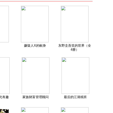
嫌疑人X的献身
东野圭吾笑的世界（全
4册）
此有趣
家族财富管理顾问
最后的江湖戏班