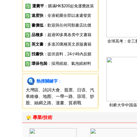
運費平
：購滿HK$200起免運費政策
速度快
：全港範圍全部以速遞發貨
書價低
：歡迎與任何同類書店比價
品種多
：超過90多萬各类中文書籍
全球高考：全三
英文書
：多達20萬種英文原版書籍
找書快
：提供資料，24小時內反饋
環保包裝
：採用紙箱、氣泡紙材料
熱搜關鍵字
：
大灣區
、
詩詞大會
、
股票
、
日语
、
汽
車維修
、
地图
、
一帶一路
、
琼瑶
、
炒
股
、
絲綢之路
、
漫畫
、
貿易戰
剑桥大学中国庙
專業/技術