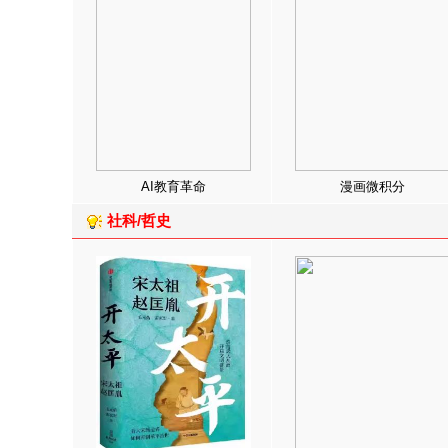
AI教育革命
漫画微积分
社科/哲史