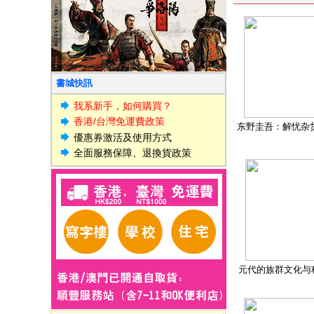
書城快訊
我系新手，如何購買？
香港/台灣免運費政策
东野圭吾：解忧杂
優惠券激活及使用方式
全面服務保障、退換貨政策
元代的族群文化与