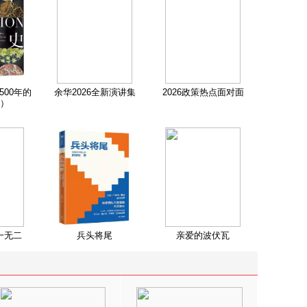
500年的
余华2026全新演讲集
2026政策热点面对面
）
一无二
兵头将尾
亲爱的波伏瓦