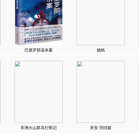
巴塞罗那谋杀案
烧纸
非洲火山群岛行医记
禾安·完结篇