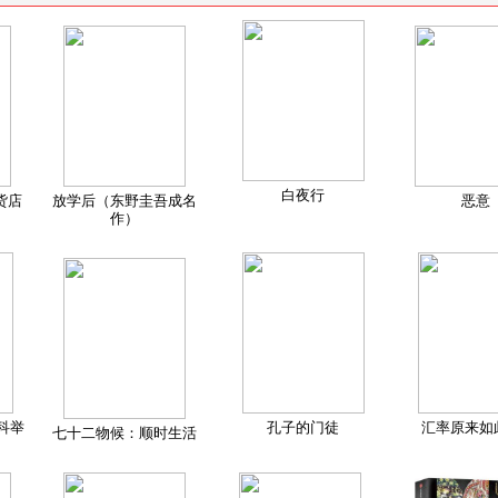
白夜行
货店
放学后（东野圭吾成名
恶意
作）
科举
孔子的门徒
汇率原来如
七十二物候：顺时生活