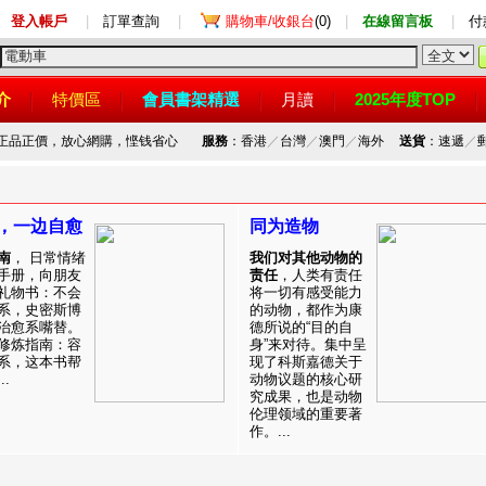
登入帳戶
|
訂單查詢
|
購物車/收銀台
(0)
|
在線留言板
|
付
介
特價區
會員書架精選
月讀
2025年度TOP
，正品正價，放心網購，悭钱省心
服務
：香港
／
台灣
／
澳門
／
海外
送貨
：速遞
／
，一边自愈
同为造物
南
， 日常情绪
我们对其他动物的
手册，向朋友
责任
，人类有责任
礼物书：不会
将一切有感受能力
系，史密斯博
的动物，都作为康
治愈系嘴替。
德所说的“目的自
修炼指南：容
身”来对待。集中呈
系，这本书帮
现了科斯嘉德关于
.
动物议题的核心研
究成果，也是动物
伦理领域的重要著
作。...