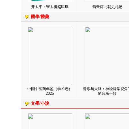
开太平：宋太祖赵匡胤
魏晋南北朝史札记
醫學/醫藥
中国中医药年鉴（学术卷）
音乐与大脑：神经科学视角
2025
的音乐干预
文學/小說