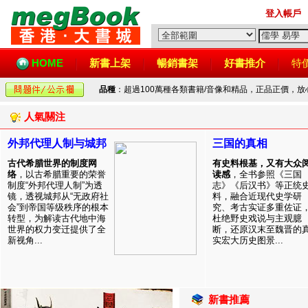
登入帳戶
HOME
新書上架
暢銷書架
好書推介
特
品種
：超過100萬種各類書籍/音像和精品，正品正價，
人氣關注
外邦代理人制与城邦
三国的真相
古代希腊世界的制度网
有史料根基，又有大众
络
，以古希腊重要的荣誉
读感
，全书参照《三国
制度“外邦代理人制”为透
志》《后汉书》等正统
镜，透视城邦从“无政府社
料，融合近现代史学研
会”到帝国等级秩序的根本
究、考古实证多重佐证
转型，为解读古代地中海
杜绝野史戏说与主观臆
世界的权力变迁提供了全
断，还原汉末至魏晋的
新视角...
实宏大历史图景...
新書推薦