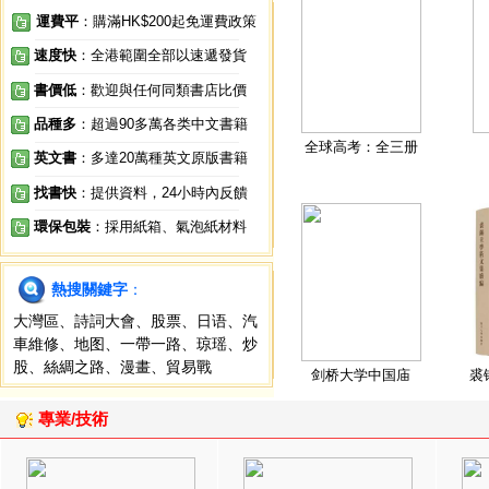
運費平
：購滿HK$200起免運費政策
速度快
：全港範圍全部以速遞發貨
書價低
：歡迎與任何同類書店比價
品種多
：超過90多萬各类中文書籍
全球高考：全三册
英文書
：多達20萬種英文原版書籍
找書快
：提供資料，24小時內反饋
環保包裝
：採用紙箱、氣泡紙材料
熱搜關鍵字
：
大灣區
、
詩詞大會
、
股票
、
日语
、
汽
車維修
、
地图
、
一帶一路
、
琼瑶
、
炒
股
、
絲綢之路
、
漫畫
、
貿易戰
剑桥大学中国庙
裘
專業/技術