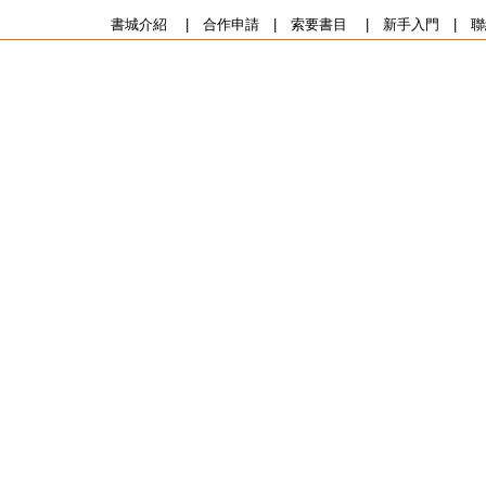
書城介紹
|
合作申請
|
索要書目
|
新手入門
|
聯