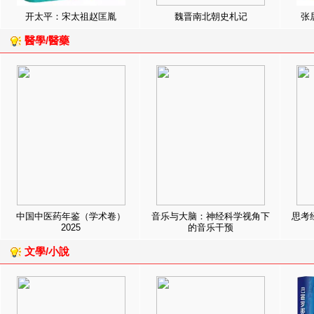
开太平：宋太祖赵匡胤
魏晋南北朝史札记
张
醫學/醫藥
中国中医药年鉴（学术卷）
音乐与大脑：神经科学视角下
思考
2025
的音乐干预
文學/小說