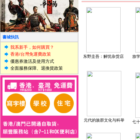
書城快訊
我系新手，如何購買？
香港/台灣免運費政策
东野圭吾：解忧杂货店
放
優惠券激活及使用方式
全面服務保障、退換貨政策
元代的族群文化与科举
七