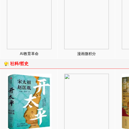
AI教育革命
漫画微积分
社科/哲史