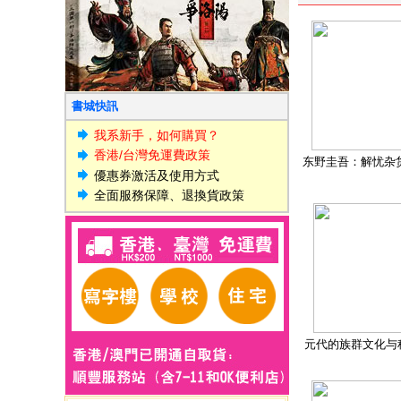
書城快訊
我系新手，如何購買？
香港/台灣免運費政策
东野圭吾：解忧杂
優惠券激活及使用方式
全面服務保障、退換貨政策
元代的族群文化与