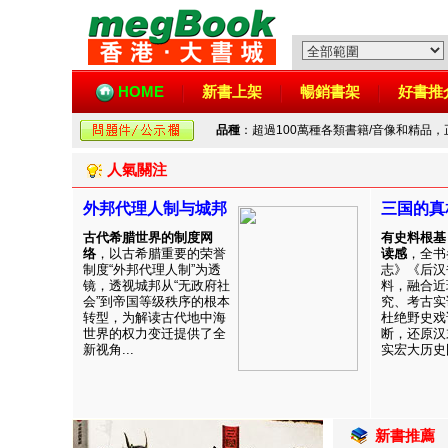
HOME
新書上架
暢銷書架
好書推
品種
：超過100萬種各類書籍/音像和精品
人氣關注
外邦代理人制与城邦
三国的真
古代希腊世界的制度网
有史料根基
络
，以古希腊重要的荣誉
读感
，全书
制度“外邦代理人制”为透
志》《后汉
镜，透视城邦从“无政府社
料，融合近
会”到帝国等级秩序的根本
究、考古实
转型，为解读古代地中海
杜绝野史戏
世界的权力变迁提供了全
断，还原汉
新视角...
实宏大历史图
新書推薦