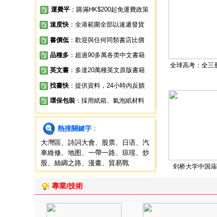
運費平
：購滿HK$200起免運費政策
速度快
：全港範圍全部以速遞發貨
書價低
：歡迎與任何同類書店比價
品種多
：超過90多萬各类中文書籍
全球高考：全三
英文書
：多達20萬種英文原版書籍
找書快
：提供資料，24小時內反饋
環保包裝
：採用紙箱、氣泡紙材料
熱搜關鍵字
：
大灣區
、
詩詞大會
、
股票
、
日语
、
汽
車維修
、
地图
、
一帶一路
、
琼瑶
、
炒
股
、
絲綢之路
、
漫畫
、
貿易戰
剑桥大学中国庙
專業/技術