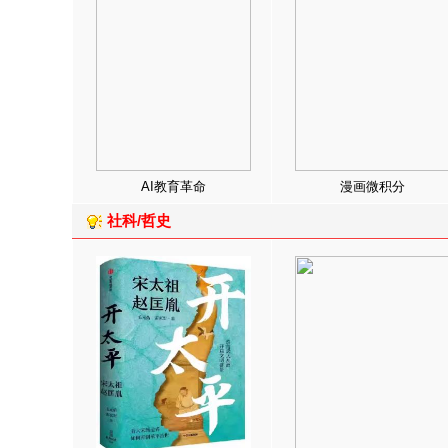
AI教育革命
漫画微积分
社科/哲史