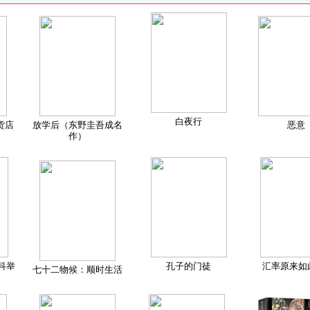
白夜行
货店
放学后（东野圭吾成名
恶意
作）
科举
孔子的门徒
汇率原来如
七十二物候：顺时生活