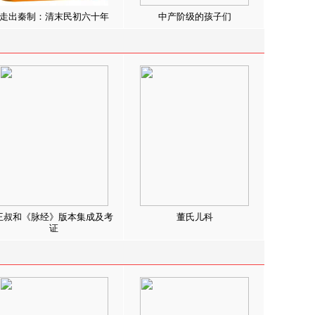
走出秦制：清末民初六十年
中产阶级的孩子们
王叔和《脉经》版本集成及考
董氏儿科
证