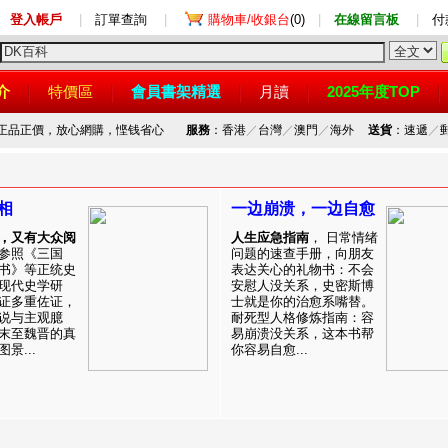
登入帳戶
|
訂單查詢
|
購物車/收銀台
(0)
|
在線留言板
|
付
介
特價區
會員書架精選
月讀
2025年度TOP
，正品正價，放心網購，悭钱省心
服務
：香港
／
台灣
／
澳門
／
海外
送貨
：速遞
／
相
一边崩溃，一边自愈
，又有大众阅
人生应急指南
， 日常情绪
参照《三国
问题的速查手册，向朋友
书》等正统史
表达关心的礼物书：不会
现代史学研
安慰人没关系，史密斯博
证多重佐证，
士就是你的治愈系嘴替。
说与主观臆
耐死型人格修炼指南：容
末至魏晋的真
易崩溃没关系，这本书帮
景...
你容易自愈...