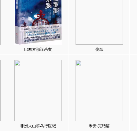
巴塞罗那谋杀案
烧纸
非洲火山群岛行医记
禾安·完结篇