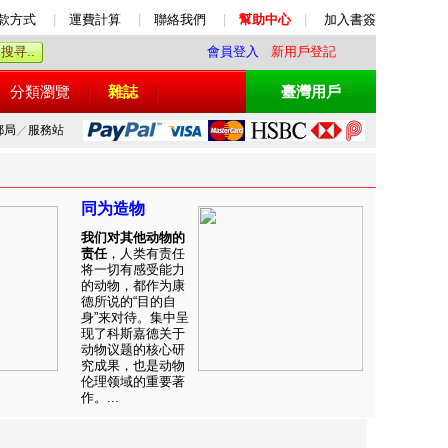
款方式
|
運費計算
|
聯絡我們
|
幫助中心
|
加入書簽
會員登入
新用戶登記
分類瀏覽
雜誌
臺灣用戶
郵局
／
服務站
同为造物
我们对其他动物的
责任
，人类有责任
将一切有感受能力
的动物，都作为康
德所说的“目的自
身”来对待。集中呈
现了科斯嘉德关于
动物议题的核心研
究成果，也是动物
伦理领域的重要著
作。...