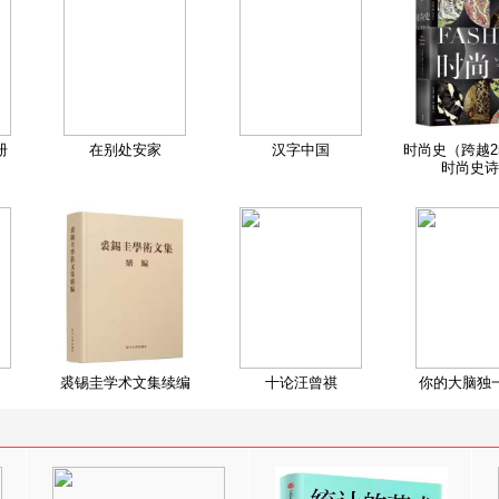
册
在别处安家
汉字中国
时尚史（跨越2
时尚史诗
裘锡圭学术文集续编
十论汪曾祺
你的大脑独