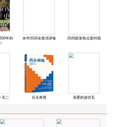
500年的
余华2026全新演讲集
2026政策热点面对面
）
一无二
兵头将尾
亲爱的波伏瓦