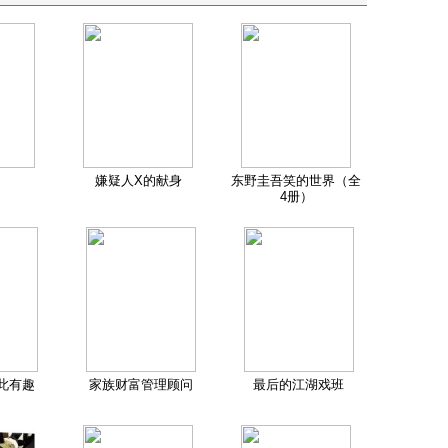
嫌疑人X的献身
东野圭吾笑的世界（全
4册）
此有趣
家族财富管理顾问
最后的江湖戏班