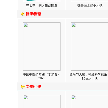
开太平：宋太祖赵匡胤
魏晋南北朝史札记
醫學/醫藥
中国中医药年鉴（学术卷）
音乐与大脑：神经科学视角
2025
的音乐干预
文學/小說